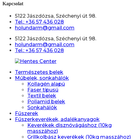
Kapcsolat
5122 Jászdózsa, Széchenyi út 98.
Tel.: +36 57 436 028
holundarm@gmail.com
5122 Jászdózsa, Széchenyi út 98.
holundarm@gmail.com
Tel.: +36 57 436 028
Természetes belek
Műbelek, sonkahálók
Kollagén alapú
Faser típusú
Textil belek
Poliamid belek
Sonkahálók
Fűszerek
Fűszerkeverékek, adalékanyagok
Keverékek disznóvágáshoz (10kg
masszához)
Grillkolbász keverékek (10kg masszához)