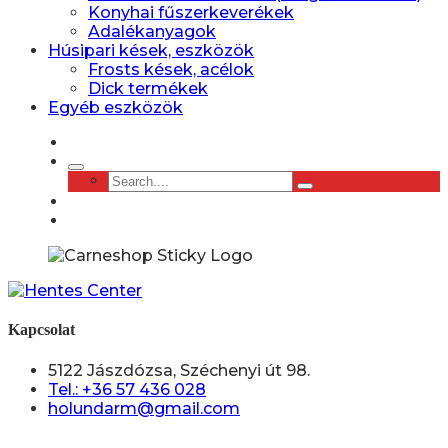
Konyhai fűszerkeverékek
Adalékanyagok
Húsipari kések, eszközök
Frosts kések, acélok
Dick termékek
Egyéb eszközök
Kapcsolat
5122 Jászdózsa, Széchenyi út 98.
Tel.: +36 57 436 028
holundarm@gmail.com