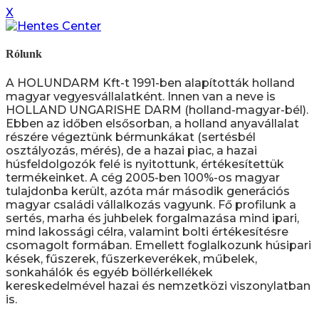
X
Rólunk
A HOLUNDARM Kft-t 1991-ben alapították holland
magyar vegyesvállalatként. Innen van a neve is
HOLLAND UNGARISHE DARM (holland-magyar-bél).
Ebben az időben elsősorban, a holland anyavállalat
részére végeztünk bérmunkákat (sertésbél
osztályozás, mérés), de a hazai piac, a hazai
húsfeldolgozók felé is nyitottunk, értékesítettük
termékeinket. A cég 2005-ben 100%-os magyar
tulajdonba került, azóta már második generációs
magyar családi vállalkozás vagyunk. Fő profilunk a
sertés, marha és juhbelek forgalmazása mind ipari,
mind lakossági célra, valamint bolti értékesítésre
csomagolt formában. Emellett foglalkozunk húsipari
kések, fűszerek, fűszerkeverékek, műbelek,
sonkahálók és egyéb böllérkellékek
kereskedelmével hazai és nemzetközi viszonylatban
is.