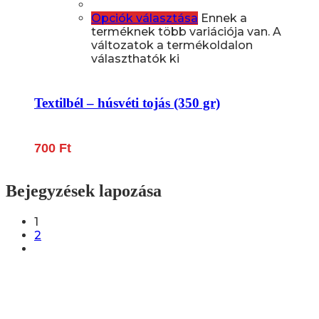
Opciók választása
Ennek a
terméknek több variációja van. A
változatok a termékoldalon
választhatók ki
Textilbél – húsvéti tojás (350 gr)
700
Ft
Bejegyzések lapozása
1
2
Lépjen be a húsfeldolgozás és a böllér-gasztronómia
világába!