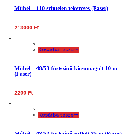
Műbél – 110 színtelen tekercses (Faser)
213000
Ft
Kosárba teszem
Műbél – 48/53 füstszínű kicsomagolt 10 m
(Faser)
2200
Ft
Kosárba teszem
Műbél – 48/53 füstszínű raffolt 25 m (Faser)