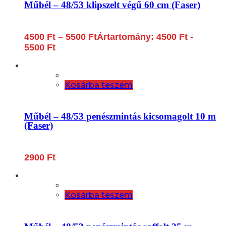
Műbél – 48/53 klipszelt végű 60 cm (Faser)
4500
Ft
–
5500
Ft
Ártartomány: 4500 Ft -
5500 Ft
Kosárba teszem
Műbél – 48/53 penészmintás kicsomagolt 10 m
(Faser)
2900
Ft
Kosárba teszem