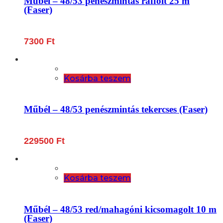
Műbél – 48/53 penészmintás raffolt 25 m
(Faser)
7300
Ft
Kosárba teszem
Műbél – 48/53 penészmintás tekercses (Faser)
229500
Ft
Kosárba teszem
Műbél – 48/53 red/mahagóni kicsomagolt 10 m
(Faser)