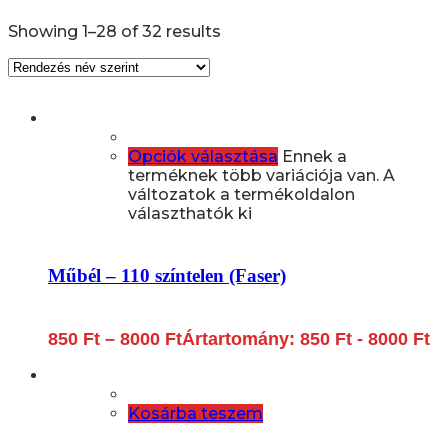
Showing 1–28 of 32 results
Opciók választása
Ennek a
terméknek több variációja van. A
változatok a termékoldalon
választhatók ki
Műbél – 110 színtelen (Faser)
850
Ft
–
8000
Ft
Ártartomány: 850 Ft - 8000 Ft
Kosárba teszem