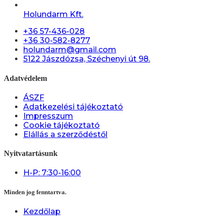
Holundarm Kft.
+36 57-436-028
+36 30-582-8277
holundarm@gmail.com
5122 Jászdózsa, Széchenyi út 98.
Adatvédelem
ÁSZF
Adatkezelési tájékoztató
Impresszum
Cookie tájékoztató
Elállás a szerződéstől
Nyitvatartásunk
H-P: 7:30-16:00
Minden jog fenntartva.
Kezdőlap