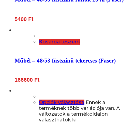
5400
Ft
Kosárba teszem
Műbél – 48/53 füstszínű tekercses (Faser)
166600
Ft
Opciók választása
Ennek a
terméknek több variációja van. A
változatok a termékoldalon
választhatók ki