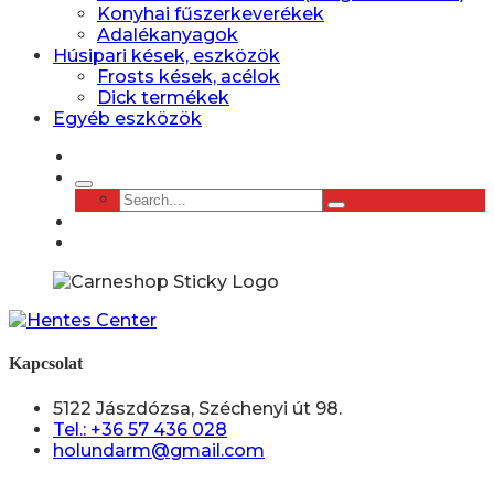
Konyhai fűszerkeverékek
Adalékanyagok
Húsipari kések, eszközök
Frosts kések, acélok
Dick termékek
Egyéb eszközök
Kapcsolat
5122 Jászdózsa, Széchenyi út 98.
Tel.: +36 57 436 028
holundarm@gmail.com