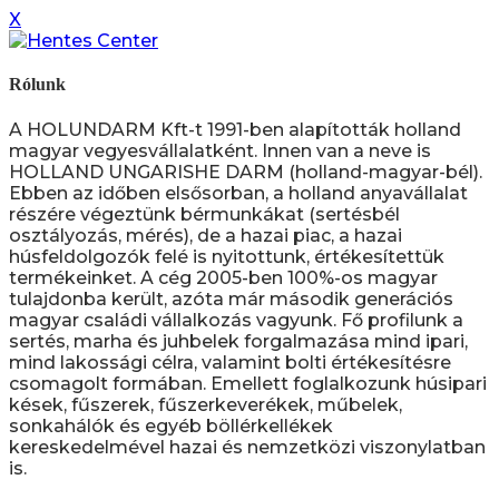
X
Rólunk
A HOLUNDARM Kft-t 1991-ben alapították holland
magyar vegyesvállalatként. Innen van a neve is
HOLLAND UNGARISHE DARM (holland-magyar-bél).
Ebben az időben elsősorban, a holland anyavállalat
részére végeztünk bérmunkákat (sertésbél
osztályozás, mérés), de a hazai piac, a hazai
húsfeldolgozók felé is nyitottunk, értékesítettük
termékeinket. A cég 2005-ben 100%-os magyar
tulajdonba került, azóta már második generációs
magyar családi vállalkozás vagyunk. Fő profilunk a
sertés, marha és juhbelek forgalmazása mind ipari,
mind lakossági célra, valamint bolti értékesítésre
csomagolt formában. Emellett foglalkozunk húsipari
kések, fűszerek, fűszerkeverékek, műbelek,
sonkahálók és egyéb böllérkellékek
kereskedelmével hazai és nemzetközi viszonylatban
is.