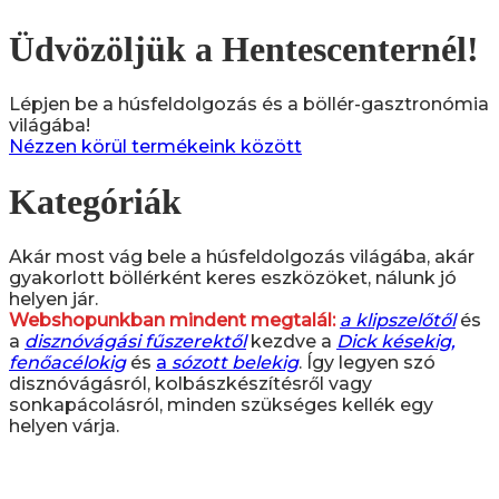
Üdvözöljük a Hentescenternél!
Lépjen be a húsfeldolgozás és a böllér-gasztronómia
világába!
Nézzen körül termékeink között
Kategóriák
Akár most vág bele a húsfeldolgozás világába, akár
gyakorlott böllérként keres eszközöket, nálunk jó
helyen jár.
Webshopunkban mindent megtalál:
a klipszelőtől
és
a
disznóvágási fűszerektől
kezdve a
Dick késekig,
fenőacélokig
és
a
sózott belekig
. Így legyen szó
disznóvágásról, kolbászkészítésről vagy
sonkapácolásról, minden szükséges kellék egy
helyen várja.