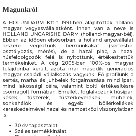
Magunkról
A HOLUNDARM Kft-t 1991-ben alapították holland
magyar vegyesvállalatként. Innen van a neve is
HOLLAND UNGARISHE DARM (holland-magyar-bél).
Ebben az időben elsősorban, a holland anyavállalat
részére végeztünk bérmunkákat (sertésbél
osztályozás, mérés), de a hazai piac, a hazai
húsfeldolgozók felé is nyitottunk, értékesítettük
termékeinket. A cég 2005-ben 100%-os magyar
tulajdonba került, azóta már második generációs
magyar családi vállalkozás vagyunk. Fő profilunk a
sertés, marha és juhbelek forgalmazása mind ipari,
mind lakossági célra, valamint bolti értékesítésre
csomagolt formában. Emellett foglalkozunk húsipari
kések, fűszerek, fűszerkeverékek, műbelek,
sonkahálók és egyéb böllérkellékek
kereskedelmével hazai és nemzetközi viszonylatban
is.
30 év tapasztalat
Széles termékkínálat