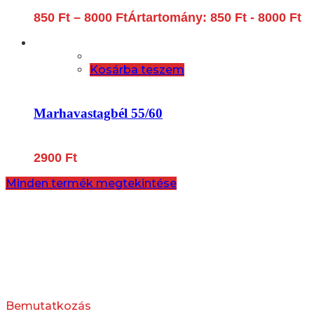
850
Ft
–
8000
Ft
Ártartomány: 850 Ft - 8000 Ft
Kosárba teszem
Marhavastagbél 55/60
2900
Ft
Minden termék megtekintése
Bemutatkozás