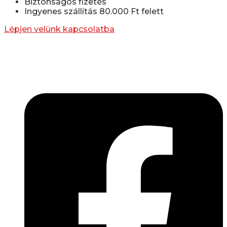
Biztonságos fizetés
Ingyenes szállítás 80.000 Ft felett
Lépjen velünk kapcsolatba
Lépjen be a húsfeldolgozás és a böllér-gasztronómia
világába!