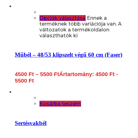
Opciók választása
Ennek a
terméknek több variációja van. A
változatok a termékoldalon
választhatók ki
Műbél – 48/53 klipszelt végű 60 cm (Faser)
4500
Ft
–
5500
Ft
Ártartomány: 4500 Ft -
5500 Ft
Kosárba teszem
Sertésvakbél