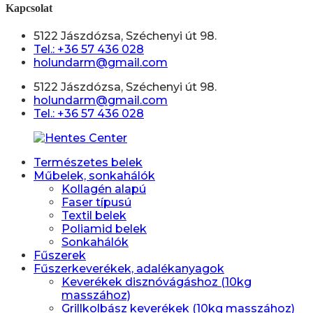
Kapcsolat
5122 Jászdózsa, Széchenyi út 98.
Tel.: +36 57 436 028
holundarm@gmail.com
5122 Jászdózsa, Széchenyi út 98.
holundarm@gmail.com
Tel.: +36 57 436 028
Természetes belek
Műbelek, sonkahálók
Kollagén alapú
Faser típusú
Textil belek
Poliamid belek
Sonkahálók
Fűszerek
Fűszerkeverékek, adalékanyagok
Keverékek disznóvágáshoz (10kg
masszához)
Grillkolbász keverékek (10kg masszához)