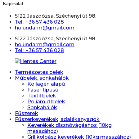
Kapcsolat
5122 Jászdózsa, Széchenyi út 98.
Tel.: +36 57 436 028
holundarm@gmail.com
5122 Jászdózsa, Széchenyi út 98.
holundarm@gmail.com
Tel.: +36 57 436 028
Természetes belek
Műbelek, sonkahálók
Kollagén alapú
Faser típusú
Textil belek
Poliamid belek
Sonkahálók
Fűszerek
Fűszerkeverékek, adalékanyagok
Keverékek disznóvágáshoz (10kg
masszához)
Grillkolbász keverékek (10kg masszához)