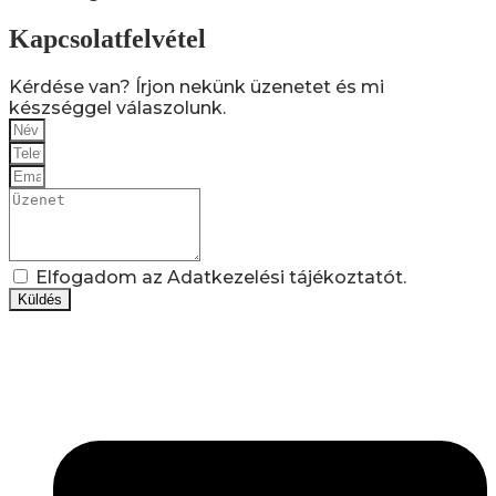
Kapcsolatfelvétel
Kérdése van? Írjon nekünk üzenetet és mi
készséggel válaszolunk.
Elfogadom az Adatkezelési tájékoztatót.
Küldés
Lépjen be a húsfeldolgozás és a böllér-gasztronómia
világába!