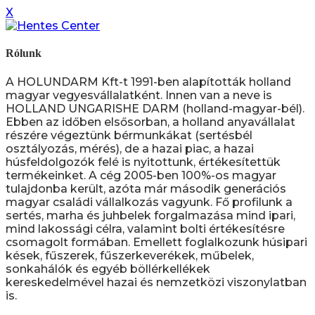
X
Rólunk
A HOLUNDARM Kft-t 1991-ben alapították holland
magyar vegyesvállalatként. Innen van a neve is
HOLLAND UNGARISHE DARM (holland-magyar-bél).
Ebben az időben elsősorban, a holland anyavállalat
részére végeztünk bérmunkákat (sertésbél
osztályozás, mérés), de a hazai piac, a hazai
húsfeldolgozók felé is nyitottunk, értékesítettük
termékeinket. A cég 2005-ben 100%-os magyar
tulajdonba került, azóta már második generációs
magyar családi vállalkozás vagyunk. Fő profilunk a
sertés, marha és juhbelek forgalmazása mind ipari,
mind lakossági célra, valamint bolti értékesítésre
csomagolt formában. Emellett foglalkozunk húsipari
kések, fűszerek, fűszerkeverékek, műbelek,
sonkahálók és egyéb böllérkellékek
kereskedelmével hazai és nemzetközi viszonylatban
is.