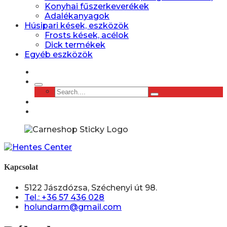
Konyhai fűszerkeverékek
Adalékanyagok
Húsipari kések, eszközök
Frosts kések, acélok
Dick termékek
Egyéb eszközök
Kapcsolat
5122 Jászdózsa, Széchenyi út 98.
Tel.: +36 57 436 028
holundarm@gmail.com