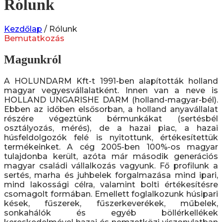
Rólunk
Kezdőlap
/ Rólunk
Bemutatkozás
Magunkról
A HOLUNDARM Kft-t 1991-ben alapították holland
magyar vegyesvállalatként. Innen van a neve is
HOLLAND UNGARISHE DARM (holland-magyar-bél).
Ebben az időben elsősorban, a holland anyavállalat
részére végeztünk bérmunkákat (sertésbél
osztályozás, mérés), de a hazai piac, a hazai
húsfeldolgozók felé is nyitottunk, értékesítettük
termékeinket. A cég 2005-ben 100%-os magyar
tulajdonba került, azóta már második generációs
magyar családi vállalkozás vagyunk. Fő profilunk a
sertés, marha és juhbelek forgalmazása mind ipari,
mind lakossági célra, valamint bolti értékesítésre
csomagolt formában. Emellett foglalkozunk húsipari
kések, fűszerek, fűszerkeverékek, műbelek,
sonkahálók és egyéb böllérkellékek