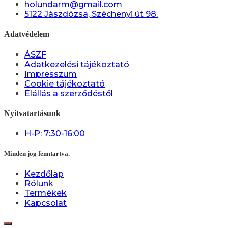
holundarm@gmail.com
5122 Jászdózsa, Széchenyi út 98.
Adatvédelem
ÁSZF
Adatkezelési tájékoztató
Impresszum
Cookie tájékoztató
Elállás a szerződéstől
Nyitvatartásunk
H-P: 7:30-16:00
Minden jog fenntartva.
Kezdőlap
Rólunk
Termékek
Kapcsolat