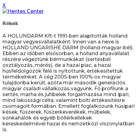
X
Rólunk
A HOLUNDARM Kft-t 1991-ben alapították holland
magyar vegyesvállalatként. Innen van a neve is
HOLLAND UNGARISHE DARM (holland-magyar-bél).
Ebben az időben elsősorban, a holland anyavállalat
részére végeztünk bérmunkákat (sertésbél
osztályozás, mérés), de a hazai piac, a hazai
húsfeldolgozók felé is nyitottunk, értékesítettük
termékeinket. A cég 2005-ben 100%-os magyar
tulajdonba került, azóta már második generációs
magyar családi vállalkozás vagyunk. Fő profilunk a
sertés, marha és juhbelek forgalmazása mind ipari,
mind lakossági célra, valamint bolti értékesítésre
csomagolt formában. Emellett foglalkozunk húsipari
kések, fűszerek, fűszerkeverékek, műbelek,
sonkahálók és egyéb böllérkellékek
kereskedelmével hazai és nemzetközi viszonylatban
is.