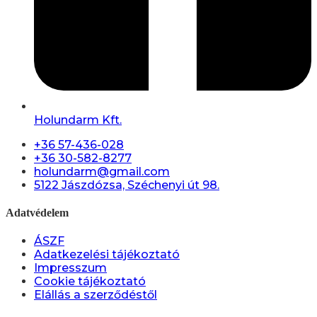
Holundarm Kft.
+36 57-436-028
+36 30-582-8277
holundarm@gmail.com
5122 Jászdózsa, Széchenyi út 98.
Adatvédelem
ÁSZF
Adatkezelési tájékoztató
Impresszum
Cookie tájékoztató
Elállás a szerződéstől