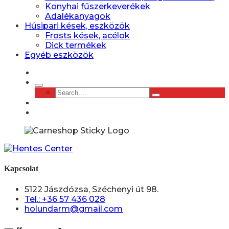
Konyhai fűszerkeverékek
Adalékanyagok
Húsipari kések, eszközök
Frosts kések, acélok
Dick termékek
Egyéb eszközök
Kapcsolat
5122 Jászdózsa, Széchenyi út 98.
Tel.: +36 57 436 028
holundarm@gmail.com