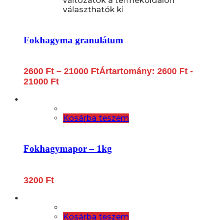
változatok a termékoldalon
választhatók ki
Fokhagyma granulátum
2600
Ft
–
21000
Ft
Ártartomány: 2600 Ft -
21000 Ft
Kosárba teszem
Fokhagymapor – 1kg
3200
Ft
Kosárba teszem