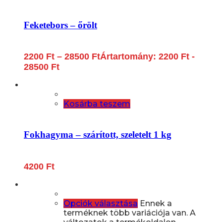
Feketebors – őrölt
2200
Ft
–
28500
Ft
Ártartomány: 2200 Ft -
28500 Ft
Kosárba teszem
Fokhagyma – szárított, szeletelt 1 kg
4200
Ft
Opciók választása
Ennek a
terméknek több variációja van. A