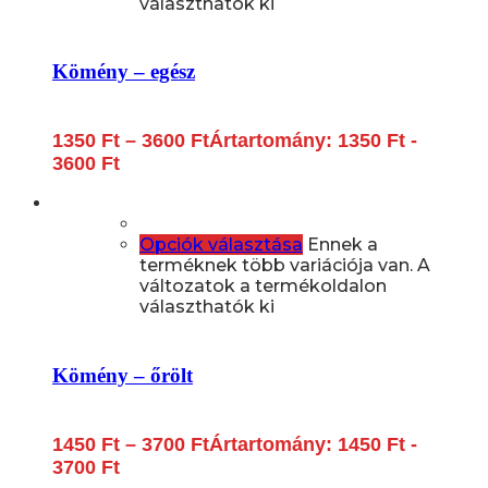
választhatók ki
Kömény – egész
1350
Ft
–
3600
Ft
Ártartomány: 1350 Ft -
3600 Ft
Opciók választása
Ennek a
terméknek több variációja van. A
változatok a termékoldalon
választhatók ki
Kömény – őrölt
1450
Ft
–
3700
Ft
Ártartomány: 1450 Ft -
3700 Ft