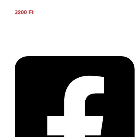
3200
Ft
Lépjen be a húsfeldolgozás és a böllér-gasztronómia
világába!