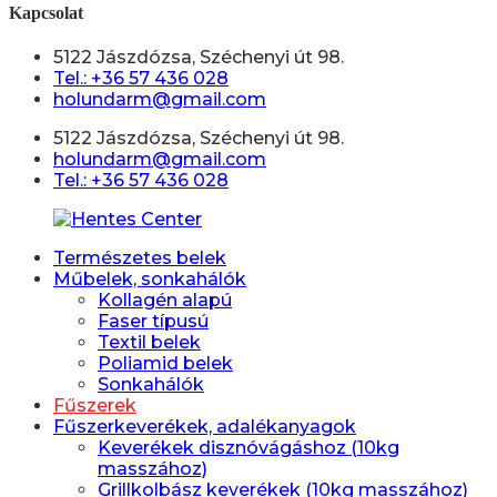
Kapcsolat
5122 Jászdózsa, Széchenyi út 98.
Tel.: +36 57 436 028
holundarm@gmail.com
5122 Jászdózsa, Széchenyi út 98.
holundarm@gmail.com
Tel.: +36 57 436 028
Természetes belek
Műbelek, sonkahálók
Kollagén alapú
Faser típusú
Textil belek
Poliamid belek
Sonkahálók
Fűszerek
Fűszerkeverékek, adalékanyagok
Keverékek disznóvágáshoz (10kg
masszához)
Grillkolbász keverékek (10kg masszához)