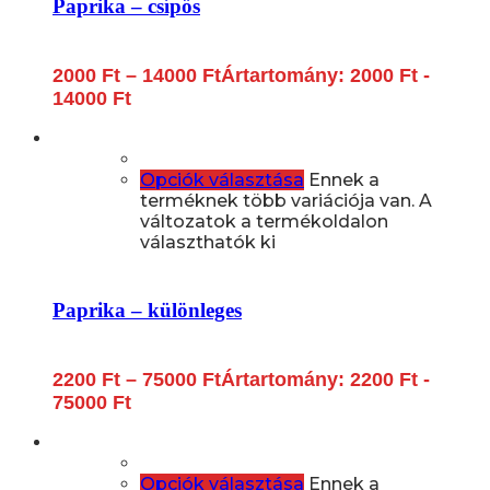
Paprika – csípős
2000
Ft
–
14000
Ft
Ártartomány: 2000 Ft -
14000 Ft
Opciók választása
Ennek a
terméknek több variációja van. A
változatok a termékoldalon
választhatók ki
Paprika – különleges
2200
Ft
–
75000
Ft
Ártartomány: 2200 Ft -
75000 Ft
Opciók választása
Ennek a