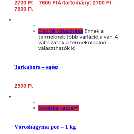
2700
Ft
–
7600
Ft
Ártartomány: 2700 Ft -
7600 Ft
Opciók választása
Ennek a
terméknek több variációja van. A
változatok a termékoldalon
választhatók ki
Tarkabors – egész
2500
Ft
Kosárba teszem
Vöröshagyma por – 1 kg