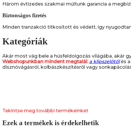
Három évtizedes szakmai múltunk garancia a megbízha
Biztonságos fizetés
Minden tranzakció titkosított és védett, így nyugodta
Kategóriák
Akár most vág bele a húsfeldolgozás világába, akár gya
Webshopunkban mindent megtalál:
a klipszelőtől
és 
disznóvágásról, kolbászkészítésről vagy sonkapácolás
Tekintse meg további termékeinket
Ezek a termékek is érdekelhetik