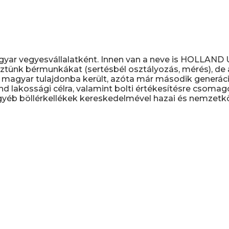
gyar vegyesvállalatként. Innen van a neve is HOLLAN
ztünk bérmunkákat (sertésbél osztályozás, mérés), de a 
magyar tulajdonba került, azóta már második generáció
nd lakossági célra, valamint bolti értékesítésre csomag
yéb böllérkellékek kereskedelmével hazai és nemzetköz