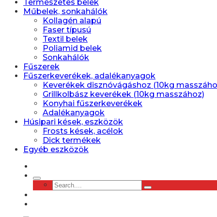
Természetes belek
Műbelek, sonkahálók
Kollagén alapú
Faser típusú
Textil belek
Poliamid belek
Sonkahálók
Fűszerek
Fűszerkeverékek, adalékanyagok
Keverékek disznóvágáshoz (10kg masszáho
Grillkolbász keverékek (10kg masszához)
Konyhai fűszerkeverékek
Adalékanyagok
Húsipari kések, eszközök
Frosts kések, acélok
Dick termékek
Egyéb eszközök