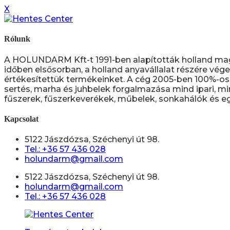
X
Rólunk
A HOLUNDARM Kft-t 1991-ben alapították holland ma
időben elsősorban, a holland anyavállalat részére vége
értékesítettük termékeinket. A cég 2005-ben 100%-os 
sertés, marha és juhbelek forgalmazása mind ipari, mi
fűszerek, fűszerkeverékek, műbelek, sonkahálók és eg
Kapcsolat
5122 Jászdózsa, Széchenyi út 98.
Tel.: +36 57 436 028
holundarm@gmail.com
5122 Jászdózsa, Széchenyi út 98.
holundarm@gmail.com
Tel.: +36 57 436 028