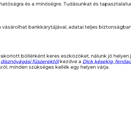
tóságra és a minőségre. Tudásunkat és tapasztalatunka
n vásárolhat bankkárytájával, adatai teljes biztonságba
korlott böllérként keres eszközöket, nálunk jó helyen j
a
disznóvágási fűszerektől
kezdve a
Dick késekig, fenőa
ról, minden szükséges kellék egy helyen várja.