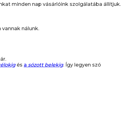
t minden nap vásárlóink szolgálatába állítjuk.
n vannak nálunk.
ár.
célokig
és
a
sózott belekig
. Így legyen szó