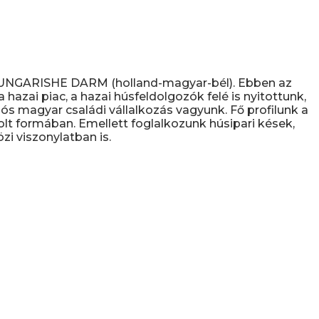
D UNGARISHE DARM (holland-magyar-bél). Ebben az
hazai piac, a hazai húsfeldolgozók felé is nyitottunk,
s magyar családi vállalkozás vagyunk. Fő profilunk a
olt formában. Emellett foglalkozunk húsipari kések,
i viszonylatban is.