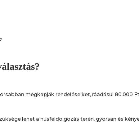
z
választás?
rsabban megkapják rendeléseiket, ráadásul 80.000 Ft fele
züksége lehet a húsfeldolgozás terén, gyorsan és kény