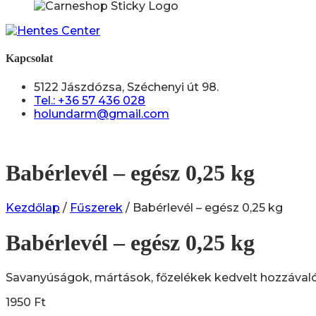
Kapcsolat
5122 Jászdózsa, Széchenyi út 98.
Tel.: +36 57 436 028
holundarm@gmail.com
Babérlevél – egész 0,25 kg
Kezdőlap
/
Fűszerek
/ Babérlevél – egész 0,25 kg
Babérlevél – egész 0,25 kg
Savanyúságok, mártások, főzelékek kedvelt hozzávaló
1950
Ft