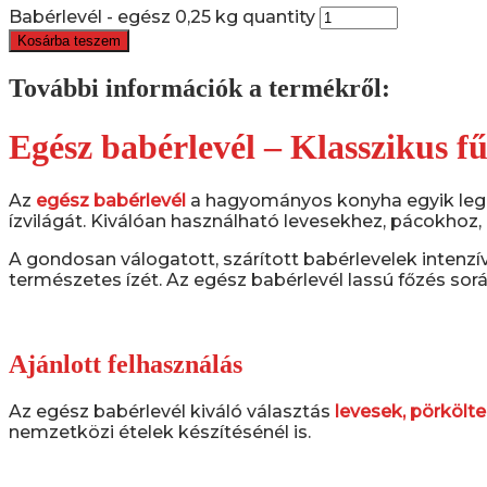
Babérlevél - egész 0,25 kg quantity
Kosárba teszem
További információk a termékről:
Egész babérlevél – Klasszikus f
Az
egész babérlevél
a hagyományos konyha egyik legis
ízvilágát. Kiválóan használható levesekhez, pácokhoz
A gondosan válogatott, szárított babérlevelek intenzív
természetes ízét. Az egész babérlevél lassú főzés sorá
Ajánlott felhasználás
Az egész babérlevél kiváló választás
levesek, pörkölt
nemzetközi ételek készítésénél is.