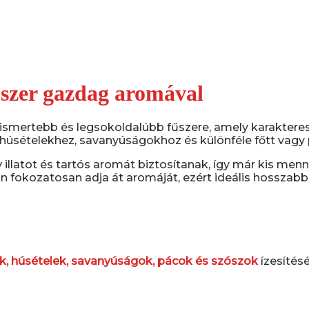
űszer gazdag aromával
mertebb és legsokoldalúbb fűszere, amely karakteres,
, húsételekhez, savanyúságokhoz és különféle főtt vagy
 illatot és tartós aromát biztosítanak, így már kis men
n fokozatosan adja át aromáját, ezért ideális hosszabb 
ek, húsételek, savanyúságok, pácok és szószok
ízesítés