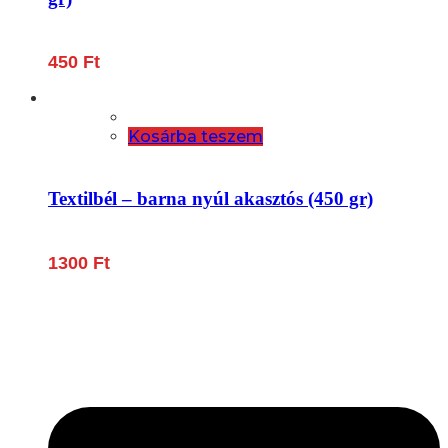
450
Ft
Kosárba teszem
Textilbél – barna nyúl akasztós (450 gr)
1300
Ft
Lépjen be a húsfeldolgozás és a böllér-gasztronómia
világába!