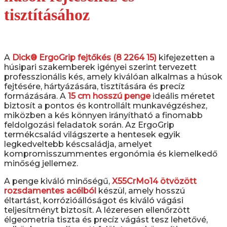
tisztításához
A
Dick® ErgoGrip fejtőkés (8 2264 15)
kifejezetten a
húsipari szakemberek igényei szerint tervezett
professzionális kés, amely kiválóan alkalmas a húsok
fejtésére, hártyázására, tisztítására és precíz
formázására. A
15 cm hosszú penge
ideális méretet
biztosít a pontos és kontrollált munkavégzéshez,
miközben a kés könnyen irányítható a finomabb
feldolgozási feladatok során. Az ErgoGrip
termékcsalád világszerte a hentesek egyik
legkedveltebb késcsaládja, amelyet
kompromisszummentes ergonómia és kiemelkedő
minőség jellemez.
A penge kiváló minőségű,
X55CrMo14 ötvözött
rozsdamentes acélból
készül, amely hosszú
éltartást, korrózióállóságot és kiváló vágási
teljesítményt biztosít. A lézeresen ellenőrzött
élgeometria tiszta és precíz vágást tesz lehetővé,