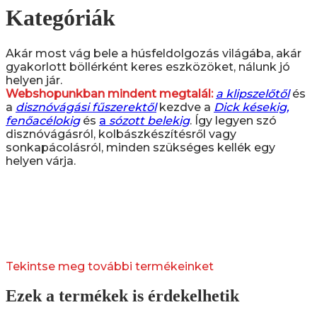
Kategóriák
Akár most vág bele a húsfeldolgozás világába, akár
gyakorlott böllérként keres eszközöket, nálunk jó
helyen jár.
Webshopunkban mindent megtalál:
a klipszelőtől
és
a
disznóvágási fűszerektől
kezdve a
Dick késekig,
fenőacélokig
és
a
sózott belekig
. Így legyen szó
disznóvágásról, kolbászkészítésről vagy
sonkapácolásról, minden szükséges kellék egy
helyen várja.
Tekintse meg további termékeinket
Ezek a termékek is érdekelhetik