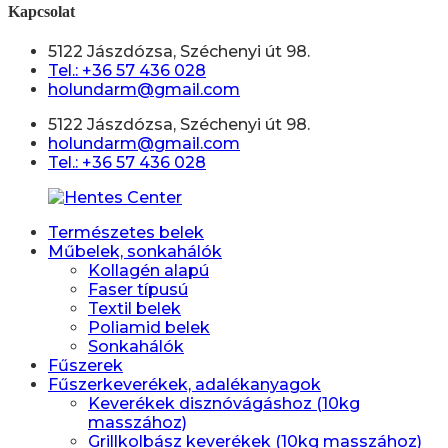
Kapcsolat
5122 Jászdózsa, Széchenyi út 98.
Tel.: +36 57 436 028
holundarm@gmail.com
5122 Jászdózsa, Széchenyi út 98.
holundarm@gmail.com
Tel.: +36 57 436 028
Természetes belek
Műbelek, sonkahálók
Kollagén alapú
Faser típusú
Textil belek
Poliamid belek
Sonkahálók
Fűszerek
Fűszerkeverékek, adalékanyagok
Keverékek disznóvágáshoz (10kg
masszához)
Grillkolbász keverékek (10kg masszához)