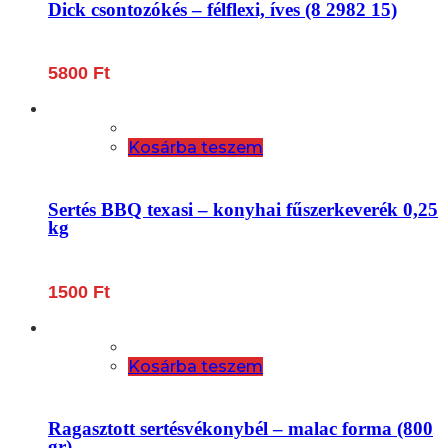
Dick csontozókés – félflexi, íves (8 2982 15)
5800
Ft
Kosárba teszem
Sertés BBQ texasi – konyhai fűszerkeverék 0,25
kg
1500
Ft
Kosárba teszem
Ragasztott sertésvékonybél – malac forma (800
gr)