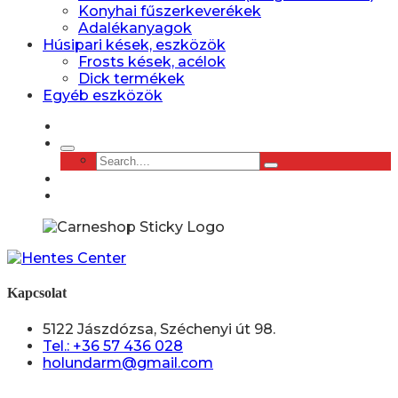
Konyhai fűszerkeverékek
Adalékanyagok
Húsipari kések, eszközök
Frosts kések, acélok
Dick termékek
Egyéb eszközök
Kapcsolat
5122 Jászdózsa, Széchenyi út 98.
Tel.: +36 57 436 028
holundarm@gmail.com