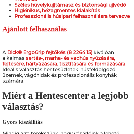
Széles hüvelykujjtámasz és biztonsági ujjvédő
Higiénikus, hézagmentes kialakítás
Professzionális húsipari felhasználásra tervezve
Ajánlott felhasználás
A
Dick® ErgoGrip fejtőkés (8 2264 15)
kiválóan
alkalmas
sertés-, marha- és vadhús nyúzására,
fejtésére, hártyázására, tisztítására és formázására
.
Ideális választás hentesüzletek, húsfeldolgozó
üzemek, vágóhidak és professzionális konyhák
számára.
Miért a Hentescenter a legjobb
választás?
Gyors kiszállítás
Mindig arra törekszünk, hogy vásárlóink a lehető