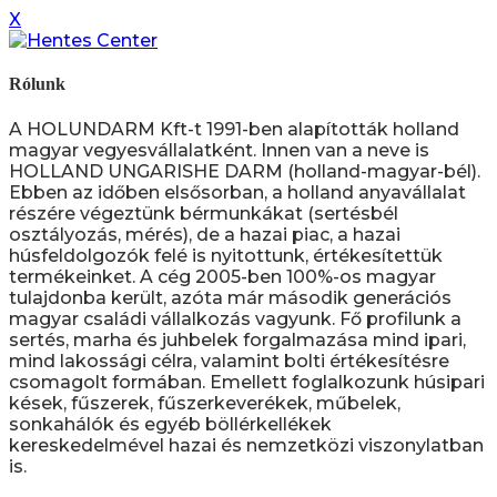
X
Rólunk
A HOLUNDARM Kft-t 1991-ben alapították holland
magyar vegyesvállalatként. Innen van a neve is
HOLLAND UNGARISHE DARM (holland-magyar-bél).
Ebben az időben elsősorban, a holland anyavállalat
részére végeztünk bérmunkákat (sertésbél
osztályozás, mérés), de a hazai piac, a hazai
húsfeldolgozók felé is nyitottunk, értékesítettük
termékeinket. A cég 2005-ben 100%-os magyar
tulajdonba került, azóta már második generációs
magyar családi vállalkozás vagyunk. Fő profilunk a
sertés, marha és juhbelek forgalmazása mind ipari,
mind lakossági célra, valamint bolti értékesítésre
csomagolt formában. Emellett foglalkozunk húsipari
kések, fűszerek, fűszerkeverékek, műbelek,
sonkahálók és egyéb böllérkellékek
kereskedelmével hazai és nemzetközi viszonylatban
is.