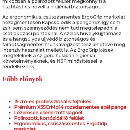
miközben a polírozott felület megkönnyíti a
tisztítást és növeli a higiéniai biztonságot.
Az ergonomikus, csúszásmentes ErgoGrip markolat
hézagmentesen kapcsolódik a pengéhez, így sem
zsír, sem szennyeződés nem tud megtelepedni a
csatlakozási pontoknál. A széles hüvelykujjtámasz
és a hangsúlyos ujjvédő biztonságos és
fáradtságmentes munkavégzést tesz lehetővé még
intenzív használat mellett is. Az ErgoGrip kések
megfelelnek a szigorú húsipari higiéniai
követelményeknek, és NSF minősítéssel is
rendelkeznek.
Főbb előnyök
15 cm-es professzionális fejtőkés
Prémium X55CrMo14 rozsdamentes acél penge
Lézeresen ellenőrzött vágóél
Polírozott, korrózióálló felület
Ergonomikus, csúszásmentes ErgoGrip
markolat