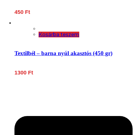
450
Ft
Kosárba teszem
Textilbél – barna nyúl akasztós (450 gr)
1300
Ft
Lépjen be a húsfeldolgozás és a böllér-gasztronómia
világába!