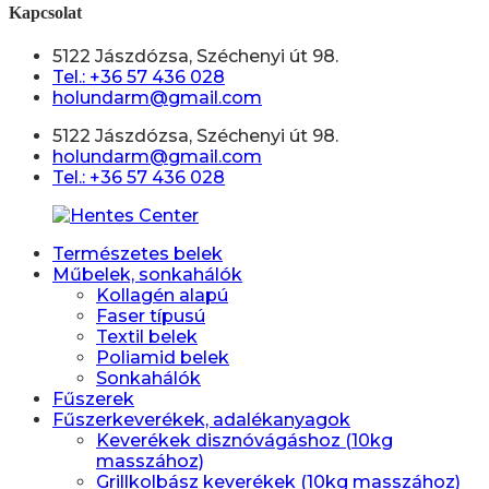
Kapcsolat
5122 Jászdózsa, Széchenyi út 98.
Tel.: +36 57 436 028
holundarm@gmail.com
5122 Jászdózsa, Széchenyi út 98.
holundarm@gmail.com
Tel.: +36 57 436 028
Természetes belek
Műbelek, sonkahálók
Kollagén alapú
Faser típusú
Textil belek
Poliamid belek
Sonkahálók
Fűszerek
Fűszerkeverékek, adalékanyagok
Keverékek disznóvágáshoz (10kg
masszához)
Grillkolbász keverékek (10kg masszához)