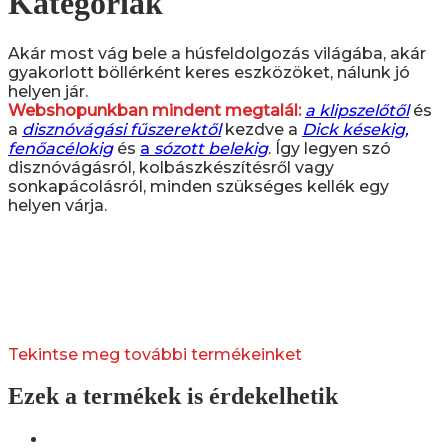
Kategóriák
Akár most vág bele a húsfeldolgozás világába, akár
gyakorlott böllérként keres eszközöket, nálunk jó
helyen jár.
Webshopunkban mindent megtalál:
a klipszelőtől
és
a
disznóvágási fűszerektől
kezdve a
Dick késekig,
fenőacélokig
és
a
sózott belekig
. Így legyen szó
disznóvágásról, kolbászkészítésről vagy
sonkapácolásról, minden szükséges kellék egy
helyen várja.
Tekintse meg további termékeinket
Ezek a termékek is érdekelhetik