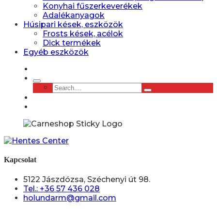
Konyhai fűszerkeverékek
Adalékanyagok
Húsipari kések, eszközök
Frosts kések, acélok
Dick termékek
Egyéb eszközök
Kapcsolat
5122 Jászdózsa, Széchenyi út 98.
Tel.: +36 57 436 028
holundarm@gmail.com