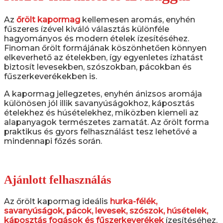
Az
őrölt kapormag
kellemesen aromás, enyhén
fűszeres ízével kiváló választás különféle
hagyományos és modern ételek ízesítéséhez.
Finoman őrölt formájának köszönhetően könnyen
elkeverhető az ételekben, így egyenletes ízhatást
biztosít levesekben, szószokban, pácokban és
fűszerkeverékekben is.
A kapormag jellegzetes, enyhén ánizsos aromája
különösen jól illik savanyúságokhoz, káposztás
ételekhez és húsételekhez, miközben kiemeli az
alapanyagok természetes zamatát. Az őrölt forma
praktikus és gyors felhasználást tesz lehetővé a
mindennapi főzés során.
Ajánlott felhasználás
Az őrölt kapormag ideális
hurka-félék,
savanyúságok, pácok, levesek, szószok, húsételek,
káposztás fogások és fűszerkeverékek
ízesítéséhez.