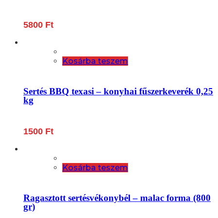
5800
Ft
Kosárba teszem
Sertés BBQ texasi – konyhai fűszerkeverék 0,25
kg
1500
Ft
Kosárba teszem
Ragasztott sertésvékonybél – malac forma (800
gr)