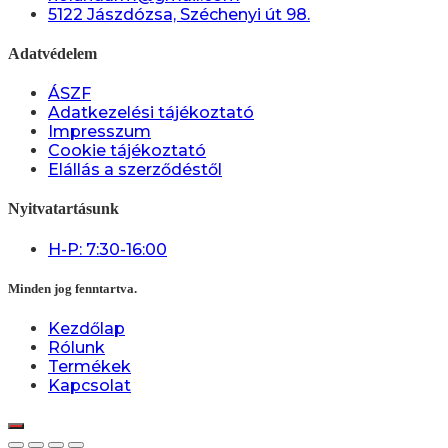
5122 Jászdózsa, Széchenyi út 98.
Adatvédelem
ÁSZF
Adatkezelési tájékoztató
Impresszum
Cookie tájékoztató
Elállás a szerződéstől
Nyitvatartásunk
H-P: 7:30-16:00
Minden jog fenntartva.
Kezdőlap
Rólunk
Termékek
Kapcsolat