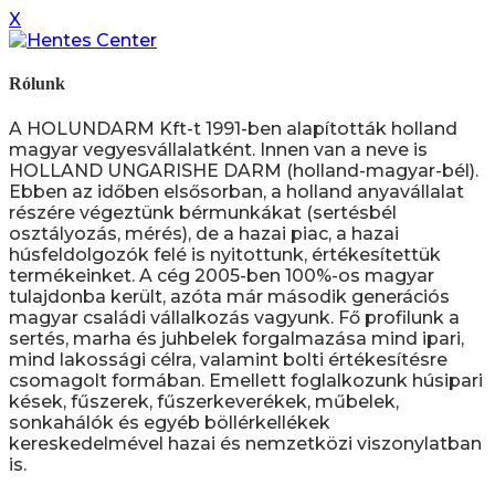
X
Rólunk
A HOLUNDARM Kft-t 1991-ben alapították holland
magyar vegyesvállalatként. Innen van a neve is
HOLLAND UNGARISHE DARM (holland-magyar-bél).
Ebben az időben elsősorban, a holland anyavállalat
részére végeztünk bérmunkákat (sertésbél
osztályozás, mérés), de a hazai piac, a hazai
húsfeldolgozók felé is nyitottunk, értékesítettük
termékeinket. A cég 2005-ben 100%-os magyar
tulajdonba került, azóta már második generációs
magyar családi vállalkozás vagyunk. Fő profilunk a
sertés, marha és juhbelek forgalmazása mind ipari,
mind lakossági célra, valamint bolti értékesítésre
csomagolt formában. Emellett foglalkozunk húsipari
kések, fűszerek, fűszerkeverékek, műbelek,
sonkahálók és egyéb böllérkellékek
kereskedelmével hazai és nemzetközi viszonylatban
is.