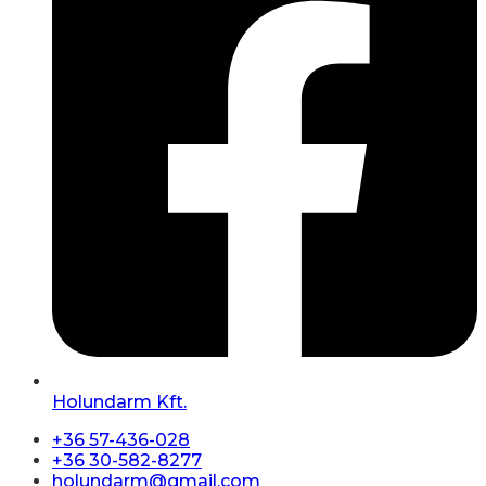
Holundarm Kft.
+36 57-436-028
+36 30-582-8277
holundarm@gmail.com