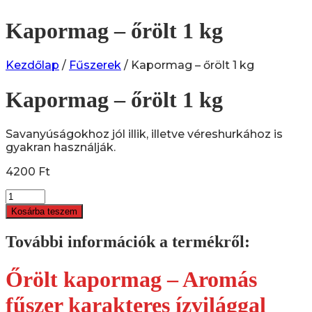
Kapormag – őrölt 1 kg
Kezdőlap
/
Fűszerek
/ Kapormag – őrölt 1 kg
Kapormag – őrölt 1 kg
Savanyúságokhoz jól illik, illetve véreshurkához is
gyakran használják.
4200
Ft
Kapormag
-
Kosárba teszem
őrölt
1
További információk a termékről:
kg
quantity
Őrölt kapormag – Aromás
fűszer karakteres ízvilággal