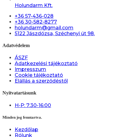
Holundarm Kft.
+36 57-436-028
+36 30-582-8277
holundarm@gmail.com
5122 Jászdózsa, Széchenyi út 98.
Adatvédelem
ÁSZF
Adatkezelési tájékoztató
Impresszum
Cookie tájékoztató
Elállás a szerződéstől
Nyitvatartásunk
H-P: 7:30-16:00
Minden jog fenntartva.
Kezdőlap
Rólunk