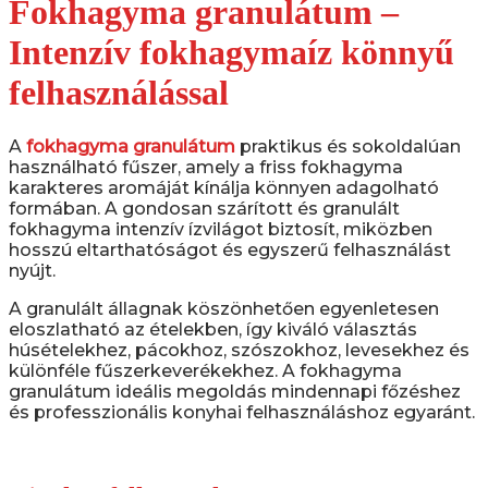
Fokhagyma granulátum –
Intenzív fokhagymaíz könnyű
felhasználással
A
fokhagyma granulátum
praktikus és sokoldalúan
használható fűszer, amely a friss fokhagyma
karakteres aromáját kínálja könnyen adagolható
formában. A gondosan szárított és granulált
fokhagyma intenzív ízvilágot biztosít, miközben
hosszú eltarthatóságot és egyszerű felhasználást
nyújt.
A granulált állagnak köszönhetően egyenletesen
eloszlatható az ételekben, így kiváló választás
húsételekhez, pácokhoz, szószokhoz, levesekhez és
különféle fűszerkeverékekhez. A fokhagyma
granulátum ideális megoldás mindennapi főzéshez
és professzionális konyhai felhasználáshoz egyaránt.