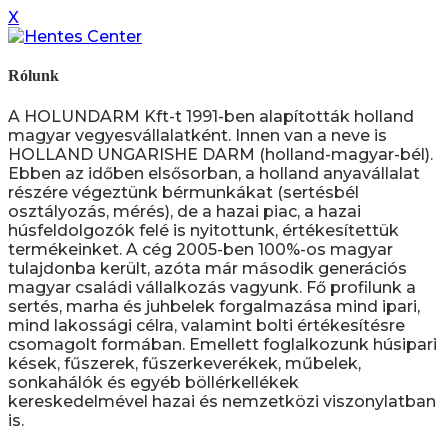
X
Rólunk
A HOLUNDARM Kft-t 1991-ben alapították holland
magyar vegyesvállalatként. Innen van a neve is
HOLLAND UNGARISHE DARM (holland-magyar-bél).
Ebben az időben elsősorban, a holland anyavállalat
részére végeztünk bérmunkákat (sertésbél
osztályozás, mérés), de a hazai piac, a hazai
húsfeldolgozók felé is nyitottunk, értékesítettük
termékeinket. A cég 2005-ben 100%-os magyar
tulajdonba került, azóta már második generációs
magyar családi vállalkozás vagyunk. Fő profilunk a
sertés, marha és juhbelek forgalmazása mind ipari,
mind lakossági célra, valamint bolti értékesítésre
csomagolt formában. Emellett foglalkozunk húsipari
kések, fűszerek, fűszerkeverékek, műbelek,
sonkahálók és egyéb böllérkellékek
kereskedelmével hazai és nemzetközi viszonylatban
is.