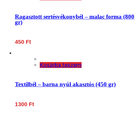
Ragasztott sertésvékonybél – malac forma (800
gr)
450
Ft
Kosárba teszem
Textilbél – barna nyúl akasztós (450 gr)
1300
Ft
Lépjen be a húsfeldolgozás és a böllér-gasztronómia
világába!