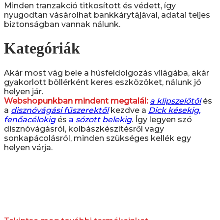
Minden tranzakció titkosított és védett, így
nyugodtan vásárolhat bankkárytájával, adatai teljes
biztonságban vannak nálunk.
Kategóriák
Akár most vág bele a húsfeldolgozás világába, akár
gyakorlott böllérként keres eszközöket, nálunk jó
helyen jár.
Webshopunkban mindent megtalál:
a klipszelőtől
és
a
disznóvágási fűszerektől
kezdve a
Dick késekig,
fenőacélokig
és
a
sózott belekig
. Így legyen szó
disznóvágásról, kolbászkészítésről vagy
sonkapácolásról, minden szükséges kellék egy
helyen várja.