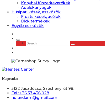
Konyhai fűszerkeverékek
Adalékanyagok
Húsipari kések, eszközök
Frosts kések, acélok
Dick termékek
Egyéb eszközök
Kapcsolat
5122 Jászdózsa, Széchenyi út 98.
Tel.: +36 57 436 028
holundarm@gmail.com