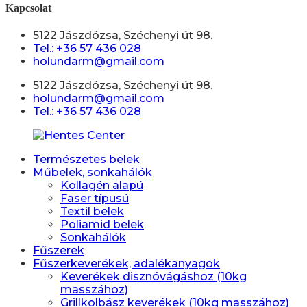
Kapcsolat
5122 Jászdózsa, Széchenyi út 98.
Tel.: +36 57 436 028
holundarm@gmail.com
5122 Jászdózsa, Széchenyi út 98.
holundarm@gmail.com
Tel.: +36 57 436 028
Természetes belek
Műbelek, sonkahálók
Kollagén alapú
Faser típusú
Textil belek
Poliamid belek
Sonkahálók
Fűszerek
Fűszerkeverékek, adalékanyagok
Keverékek disznóvágáshoz (10kg
masszához)
Grillkolbász keverékek (10kg masszához)