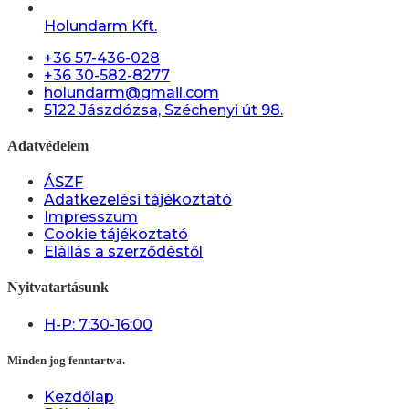
Holundarm Kft.
+36 57-436-028
+36 30-582-8277
holundarm@gmail.com
5122 Jászdózsa, Széchenyi út 98.
Adatvédelem
ÁSZF
Adatkezelési tájékoztató
Impresszum
Cookie tájékoztató
Elállás a szerződéstől
Nyitvatartásunk
H-P: 7:30-16:00
Minden jog fenntartva.
Kezdőlap