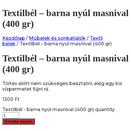
Textilbél – barna nyúl masnival
(400 gr)
Kezdőlap
/
Műbelek és sonkahálók
/
Textil
belek
/ Textilbél – barna nyúl masnival (400 gr)
Textilbél – barna nyúl masnival
(400 gr)
Töltés előtt nem szükséges beáztatni, elég egy kis
vízpermetet fújni rá.
1300
Ft
Textilbél - barna nyúl masnival (400 gr) quantity
Kosárba teszem