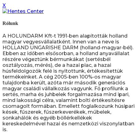
X
Rólunk
A HOLUNDARM Kft-t 1991-ben alapították holland
magyar vegyesvállalatként. Innen van a neve is
HOLLAND UNGARISHE DARM (holland-magyar-bél).
Ebben az időben elsősorban, a holland anyavállalat
részére végeztünk bérmunkákat (sertésbél
osztályozás, mérés), de a hazai piac, a hazai
húsfeldolgozók felé is nyitottunk, értékesítettük
termékeinket. A cég 2005-ben 100%-os magyar
tulajdonba került, azóta már második generációs
magyar családi vállalkozás vagyunk. Fő profilunk a
sertés, marha és juhbelek forgalmazása mind ipari,
mind lakossági célra, valamint bolti értékesítésre
csomagolt formában. Emellett foglalkozunk húsipari
kések, fűszerek, fűszerkeverékek, műbelek,
sonkahálók és egyéb böllérkellékek
kereskedelmével hazai és nemzetközi viszonylatban
is.