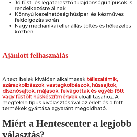
Jó füst- és légáteresztő tulajdonságú típusok is
rendelkezésre állnak
Könnyű kezelhetőség húsipari és kézműves
feldolgozás során
Nagy mechanikai ellenállás töltés és hőkezelés
közben
Ajánlott felhasználás
A textilbelek kiválóan alkalmasak
téliszalámik,
szárazkolbászok, vastagkolbászok, hússajtok,
disznósajtok, májasok, felvágottak és egyéb főtt
vagy füstölt húskészítmények
előállításához. A
megfelelő típus kiválasztásával az érlelt és a főtt
termékek gyártása egyaránt megoldható.
Miért a Hentescenter a legjobb
választás?