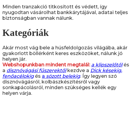
Minden tranzakció titkosított és védett, így
nyugodtan vásárolhat bankkárytájával, adatai teljes
biztonságban vannak nálunk.
Kategóriák
Akár most vág bele a húsfeldolgozás világába, akár
gyakorlott böllérként keres eszközöket, nálunk jó
helyen jár.
Webshopunkban mindent megtalál:
a klipszelőtől
és
a
disznóvágási fűszerektől
kezdve a
Dick késekig,
fenőacélokig
és
a
sózott belekig
. Így legyen szó
disznóvágásról, kolbászkészítésről vagy
sonkapácolásról, minden szükséges kellék egy
helyen várja.