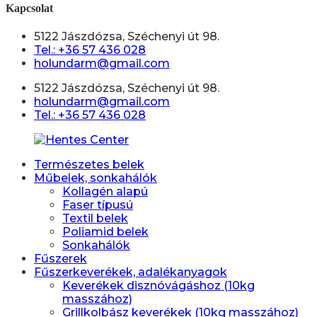
Kapcsolat
5122 Jászdózsa, Széchenyi út 98.
Tel.: +36 57 436 028
holundarm@gmail.com
5122 Jászdózsa, Széchenyi út 98.
holundarm@gmail.com
Tel.: +36 57 436 028
Természetes belek
Műbelek, sonkahálók
Kollagén alapú
Faser típusú
Textil belek
Poliamid belek
Sonkahálók
Fűszerek
Fűszerkeverékek, adalékanyagok
Keverékek disznóvágáshoz (10kg
masszához)
Grillkolbász keverékek (10kg masszához)