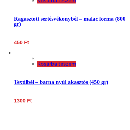
Kosárba teszem
Ragasztott sertésvékonybél – malac forma (800
gr)
450
Ft
Kosárba teszem
Textilbél – barna nyúl akasztós (450 gr)
1300
Ft
Lépjen be a húsfeldolgozás és a böllér-gasztronómia
világába!