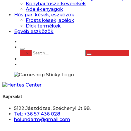
Konyhai fűszerkeverékek
Adalékanyagok
Húsipari kések, eszközök
Frosts kések, acélok
Dick termékek
Egyéb eszközök
Kapcsolat
5122 Jászdózsa, Széchenyi út 98.
Tel.: +36 57 436 028
holundarm@gmail.com