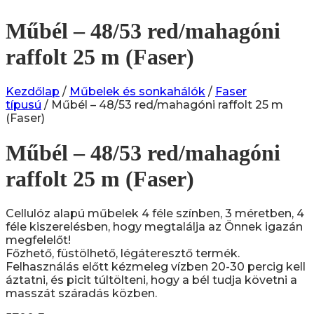
Műbél – 48/53 red/mahagóni
raffolt 25 m (Faser)
Kezdőlap
/
Műbelek és sonkahálók
/
Faser
típusú
/ Műbél – 48/53 red/mahagóni raffolt 25 m
(Faser)
Műbél – 48/53 red/mahagóni
raffolt 25 m (Faser)
Cellulóz alapú műbelek 4 féle színben, 3 méretben, 4
féle kiszerelésben, hogy megtalálja az Önnek igazán
megfelelőt!
Főzhető, füstölhető, légáteresztő termék.
Felhasználás előtt k
ézmeleg vízben 20-30 percig kell
áztatni, és picit túltölteni, hogy a bél tudja követni a
masszát száradás közben.