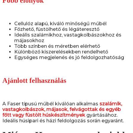
Főbb előnyök
Cellulóz alapú, kiváló minőségű műbél
Főzhető, füstölhető és légáteresztő
Ideális szalámikhoz, vastagkolbászokhoz és
májasokhoz
Több színben és méretben elérhető
Különböző kiszerelésekben rendelhető
Egységes megjelenés és jó feldolgozhatóság
Ajánlott felhasználás
A Faser típusú műbél kiválóan alkalmas
szalámik,
vastagkolbászok, májasok, felvágottak és egyéb
főtt vagy füstölt húskészítmények
gyártásához.
Ideális húsipari és házi feldolgozás során egyaránt.