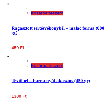
Kosárba teszem
Ragasztott sertésvékonybél – malac forma (800
gr)
450
Ft
Kosárba teszem
Textilbél – barna nyúl akasztós (450 gr)
1300
Ft