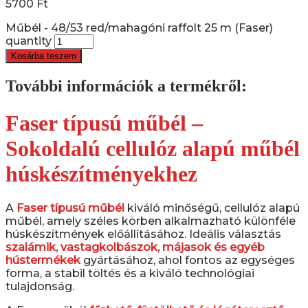
5700
Ft
Műbél - 48/53 red/mahagóni raffolt 25 m (Faser)
quantity
Kosárba teszem
További információk a termékről:
Faser típusú műbél –
Sokoldalú cellulóz alapú műbél
húskészítményekhez
A
Faser típusú műbél
kiváló minőségű, cellulóz alapú
műbél, amely széles körben alkalmazható különféle
húskészítmények előállításához. Ideális választás
szalámik, vastagkolbászok, májasok és egyéb
hústermékek
gyártásához, ahol fontos az egységes
forma, a stabil töltés és a kiváló technológiai
tulajdonság.