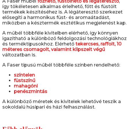
A Faser műbél
főzhető, füstölhető és légáteresztő
,
így tökéletesen alkalmas érlelhető, főtt és füstölt
termékek készítéséhez is. A légáteresztő szerkezet
elősegíti a harmonikus füst- és aromaátadást,
miközben a késztermék esztétikus megjelenést kap.
A műbél többféle kivitelben elérhető, így könnyen
igazítható a különböző feldolgozási technológiákhoz
és terméktípusokhoz. Elérhető
tekercses, raffolt, 10
méteres csomagolt, valamint klipszelt végű
változatban is.
A Faser típusú műbél többféle színben rendelhető:
színtelen
füstszínű
mahagóni
penészmintás
A különböző méretek és kivitelek lehetővé teszik a
sokoldalú húsipari és házi felhasználást.