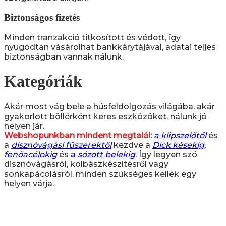
Biztonságos fizetés
Minden tranzakció titkosított és védett, így
nyugodtan vásárolhat bankkárytájával, adatai teljes
biztonságban vannak nálunk.
Kategóriák
Akár most vág bele a húsfeldolgozás világába, akár
gyakorlott böllérként keres eszközöket, nálunk jó
helyen jár.
Webshopunkban mindent megtalál:
a klipszelőtől
és
a
disznóvágási fűszerektől
kezdve a
Dick késekig,
fenőacélokig
és
a
sózott belekig
. Így legyen szó
disznóvágásról, kolbászkészítésről vagy
sonkapácolásról, minden szükséges kellék egy
helyen várja.