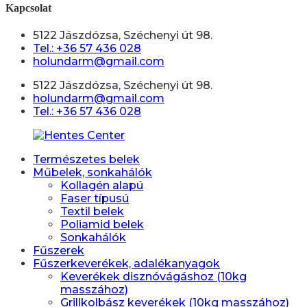
Kapcsolat
5122 Jászdózsa, Széchenyi út 98.
Tel.: +36 57 436 028
holundarm@gmail.com
5122 Jászdózsa, Széchenyi út 98.
holundarm@gmail.com
Tel.: +36 57 436 028
Természetes belek
Műbelek, sonkahálók
Kollagén alapú
Faser típusú
Textil belek
Poliamid belek
Sonkahálók
Fűszerek
Fűszerkeverékek, adalékanyagok
Keverékek disznóvágáshoz (10kg
masszához)
Grillkolbász keverékek (10kg masszához)