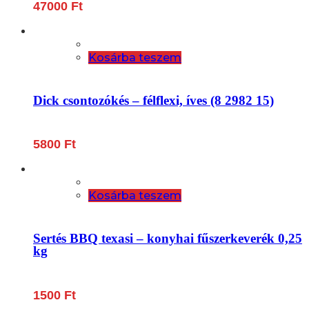
47000
Ft
Kosárba teszem
Dick csontozókés – félflexi, íves (8 2982 15)
5800
Ft
Kosárba teszem
Sertés BBQ texasi – konyhai fűszerkeverék 0,25
kg
1500
Ft