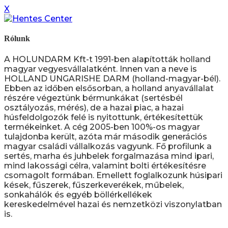
X
Rólunk
A HOLUNDARM Kft-t 1991-ben alapították holland
magyar vegyesvállalatként. Innen van a neve is
HOLLAND UNGARISHE DARM (holland-magyar-bél).
Ebben az időben elsősorban, a holland anyavállalat
részére végeztünk bérmunkákat (sertésbél
osztályozás, mérés), de a hazai piac, a hazai
húsfeldolgozók felé is nyitottunk, értékesítettük
termékeinket. A cég 2005-ben 100%-os magyar
tulajdonba került, azóta már második generációs
magyar családi vállalkozás vagyunk. Fő profilunk a
sertés, marha és juhbelek forgalmazása mind ipari,
mind lakossági célra, valamint bolti értékesítésre
csomagolt formában. Emellett foglalkozunk húsipari
kések, fűszerek, fűszerkeverékek, műbelek,
sonkahálók és egyéb böllérkellékek
kereskedelmével hazai és nemzetközi viszonylatban
is.