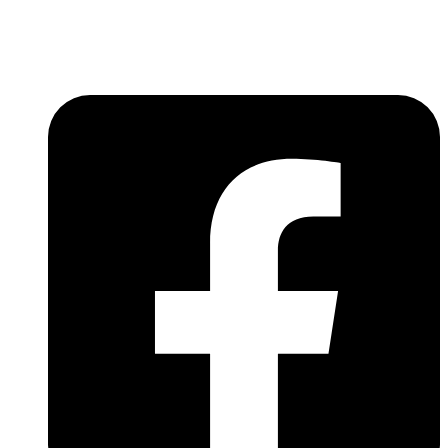
Lépjen be a húsfeldolgozás és a böllér-gasztronómia
világába!