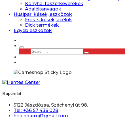
Konyhai fűszerkeverékek
Adalékanyagok
Húsipari kések, eszközök
Frosts kések, acélok
Dick termékek
Egyéb eszközök
Kapcsolat
5122 Jászdózsa, Széchenyi út 98.
Tel.: +36 57 436 028
holundarm@gmail.com