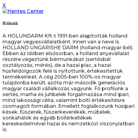
X
Rólunk
A HOLUNDARM Kft-t 1991-ben alapították holland
magyar vegyesvállalatként. Innen van a neve is
HOLLAND UNGARISHE DARM (holland-magyar-bél).
Ebben az időben elsősorban, a holland anyavállalat
részére végeztünk bérmunkákat (sertésbél
osztályozás, mérés), de a hazai piac, a hazai
húsfeldolgozók felé is nyitottunk, értékesítettük
termékeinket. A cég 2005-ben 100%-os magyar
tulajdonba került, azóta már második generációs
magyar családi vállalkozás vagyunk. Fő profilunk a
sertés, marha és juhbelek forgalmazása mind ipari,
mind lakossági célra, valamint bolti értékesítésre
csomagolt formában. Emellett foglalkozunk húsipari
kések, fűszerek, fűszerkeverékek, műbelek,
sonkahálók és egyéb böllérkellékek
kereskedelmével hazai és nemzetközi viszonylatban
is.