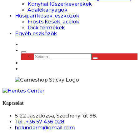
Konyhai fűszerkeverékek
Adalékanyagok
Húsipari kések, eszközök
Frosts kések, acélok
Dick termékek
Egyéb eszközök
Kapcsolat
5122 Jászdózsa, Széchenyi út 98.
Tel.: +36 57 436 028
holundarm@gmail.com