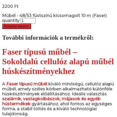
2200
Ft
Műbél - 48/53 füstszínű kicsomagolt 10 m (Faser)
quantity
Kosárba teszem
További információk a termékről:
Faser típusú műbél –
Sokoldalú cellulóz alapú műbél
húskészítményekhez
A
Faser típusú műbél
kiváló minőségű, cellulóz alapú
műbél, amely széles körben alkalmazható különféle
húskészítmények előállításához. Ideális választás
szalámik, vastagkolbászok, májasok és egyéb
hústermékek
gyártásához, ahol fontos az egységes
forma, a stabil töltés és a kiváló technológiai
tulajdonság.