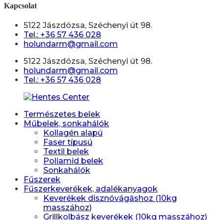
Kapcsolat
5122 Jászdózsa, Széchenyi út 98.
Tel.: +36 57 436 028
holundarm@gmail.com
5122 Jászdózsa, Széchenyi út 98.
holundarm@gmail.com
Tel.: +36 57 436 028
Természetes belek
Műbelek, sonkahálók
Kollagén alapú
Faser típusú
Textil belek
Poliamid belek
Sonkahálók
Fűszerek
Fűszerkeverékek, adalékanyagok
Keverékek disznóvágáshoz (10kg
masszához)
Grillkolbász keverékek (10kg masszához)