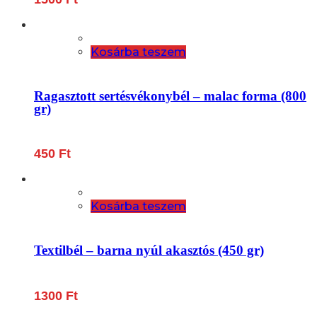
Kosárba teszem
Ragasztott sertésvékonybél – malac forma (800
gr)
450
Ft
Kosárba teszem
Textilbél – barna nyúl akasztós (450 gr)
1300
Ft