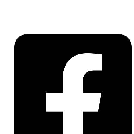
Lépjen be a húsfeldolgozás és a böllér-gasztronómia
világába!