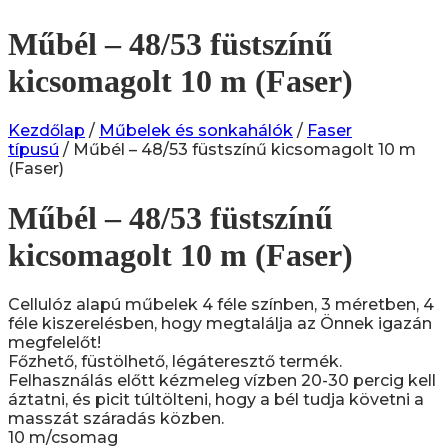
Műbél – 48/53 füstszínű
kicsomagolt 10 m (Faser)
Kezdőlap
/
Műbelek és sonkahálók
/
Faser
típusú
/ Műbél – 48/53 füstszínű kicsomagolt 10 m
(Faser)
Műbél – 48/53 füstszínű
kicsomagolt 10 m (Faser)
Cellulóz alapú műbelek 4 féle színben, 3 méretben, 4
féle kiszerelésben, hogy megtalálja az Önnek igazán
megfelelőt!
Főzhető, füstölhető, légáteresztő termék.
Felhasználás előtt k
ézmeleg vízben 20-30 percig kell
áztatni, és picit túltölteni, hogy a bél tudja követni a
masszát száradás közben.
10 m/csomag