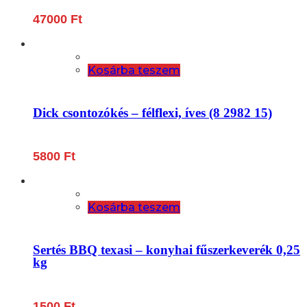
47000
Ft
Kosárba teszem
Dick csontozókés – félflexi, íves (8 2982 15)
5800
Ft
Kosárba teszem
Sertés BBQ texasi – konyhai fűszerkeverék 0,25
kg
1500
Ft