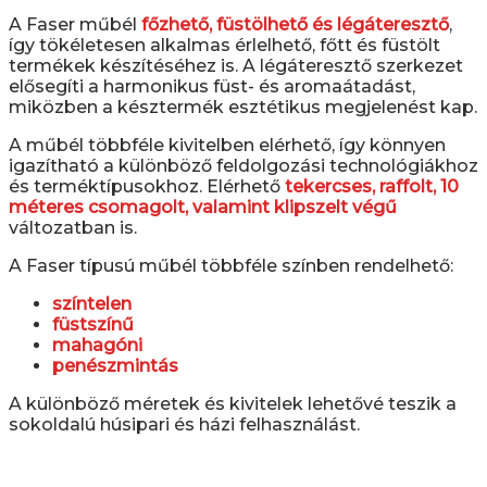
A Faser műbél
főzhető, füstölhető és légáteresztő
,
így tökéletesen alkalmas érlelhető, főtt és füstölt
termékek készítéséhez is. A légáteresztő szerkezet
elősegíti a harmonikus füst- és aromaátadást,
miközben a késztermék esztétikus megjelenést kap.
A műbél többféle kivitelben elérhető, így könnyen
igazítható a különböző feldolgozási technológiákhoz
és terméktípusokhoz. Elérhető
tekercses, raffolt, 10
méteres csomagolt, valamint klipszelt végű
változatban is.
A Faser típusú műbél többféle színben rendelhető:
színtelen
füstszínű
mahagóni
penészmintás
A különböző méretek és kivitelek lehetővé teszik a
sokoldalú húsipari és házi felhasználást.