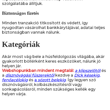
szolgálatába állítjuk.
Biztonságos fizetés
Minden tranzakció titkosított és védett, így
nyugodtan vásárolhat bankkárytájával, adatai teljes
biztonságban vannak nálunk.
Kategóriák
Akár most vág bele a húsfeldolgozás világába, akár
gyakorlott böllérként keres eszközöket, nálunk jó
helyen jár.
Webshopunkban mindent megtalál:
a klipszelőtől
és
a
disznóvágási fűszerektől
kezdve a
Dick késekig,
fenőacélokig
és
a
sózott belekig
. Így legyen szó
disznóvágásról, kolbászkészítésről vagy
sonkapácolásról, minden szükséges kellék egy
helyen várja.