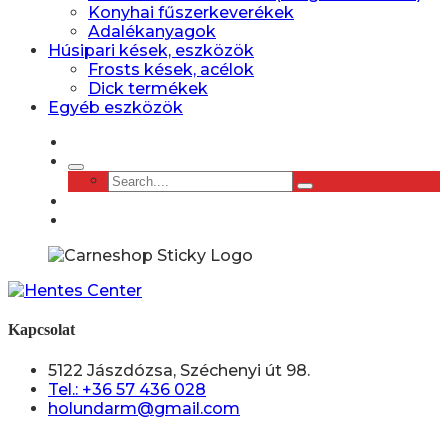
Konyhai fűszerkeverékek
Adalékanyagok
Húsipari kések, eszközök
Frosts kések, acélok
Dick termékek
Egyéb eszközök
Kapcsolat
5122 Jászdózsa, Széchenyi út 98.
Tel.: +36 57 436 028
holundarm@gmail.com