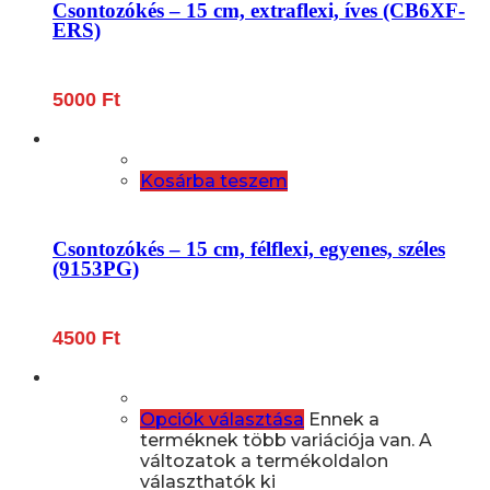
Csontozókés – 15 cm, extraflexi, íves (CB6XF-
ERS)
5000
Ft
Kosárba teszem
Csontozókés – 15 cm, félflexi, egyenes, széles
(9153PG)
4500
Ft
Opciók választása
Ennek a
terméknek több variációja van. A
változatok a termékoldalon
választhatók ki