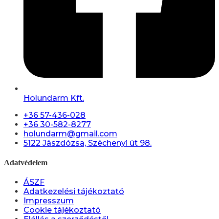
Holundarm Kft.
+36 57-436-028
+36 30-582-8277
holundarm@gmail.com
5122 Jászdózsa, Széchenyi út 98.
Adatvédelem
ÁSZF
Adatkezelési tájékoztató
Impresszum
Cookie tájékoztató