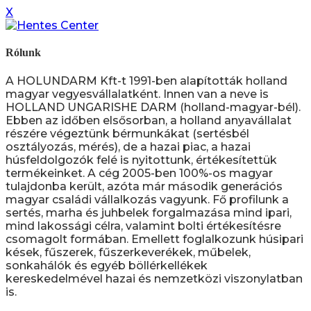
X
Rólunk
A HOLUNDARM Kft-t 1991-ben alapították holland
magyar vegyesvállalatként. Innen van a neve is
HOLLAND UNGARISHE DARM (holland-magyar-bél).
Ebben az időben elsősorban, a holland anyavállalat
részére végeztünk bérmunkákat (sertésbél
osztályozás, mérés), de a hazai piac, a hazai
húsfeldolgozók felé is nyitottunk, értékesítettük
termékeinket. A cég 2005-ben 100%-os magyar
tulajdonba került, azóta már második generációs
magyar családi vállalkozás vagyunk. Fő profilunk a
sertés, marha és juhbelek forgalmazása mind ipari,
mind lakossági célra, valamint bolti értékesítésre
csomagolt formában. Emellett foglalkozunk húsipari
kések, fűszerek, fűszerkeverékek, műbelek,
sonkahálók és egyéb böllérkellékek
kereskedelmével hazai és nemzetközi viszonylatban
is.