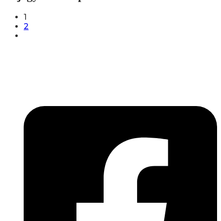
1
2
Lépjen be a húsfeldolgozás és a böllér-gasztronómia
világába!