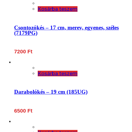
Kosárba teszem
Csontozókés – 17 cm, merev, egyenes, széles
(7179PG)
7200
Ft
Kosárba teszem
Darabolókés – 19 cm (185UG)
6500
Ft