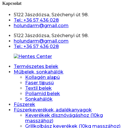
Kapcsolat
5122 Jászdózsa, Széchenyi út 98.
Tel.: +36 57 436 028
holundarm@gmail.com
5122 Jászdózsa, Széchenyi út 98.
holundarm@gmail.com
Tel.: +36 57 436 028
Természetes belek
Műbelek, sonkahálók
Kollagén alapú
Faser típusú
Textil belek
Poliamid belek
Sonkahálók
Fűszerek
Fűszerkeverékek, adalékanyagok
Keverékek disznóvágáshoz (10kg
masszához)
Grillkolbász keverékek (10kg masszához)