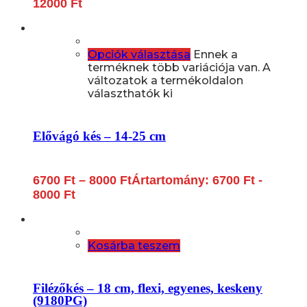
12000
Ft
Opciók választása
Ennek a
terméknek több variációja van. A
változatok a termékoldalon
választhatók ki
Elővágó kés – 14-25 cm
6700
Ft
–
8000
Ft
Ártartomány: 6700 Ft -
8000 Ft
Kosárba teszem
Filézőkés – 18 cm, flexi, egyenes, keskeny
(9180PG)