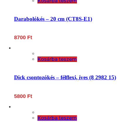
Kosárba teszem
Darabolókés – 20 cm (CT8S-E1)
8700
Ft
Kosárba teszem
Dick csontozókés – félflexi, íves (8 2982 15)
5800
Ft
Kosárba teszem