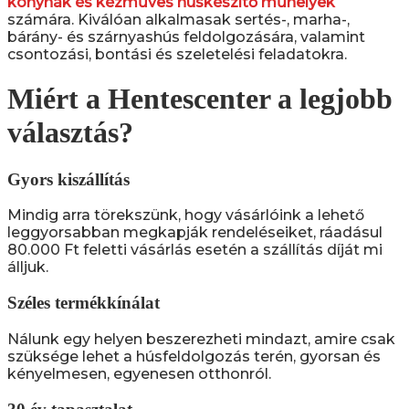
konyhák és kézműves húskészítő műhelyek
számára. Kiválóan alkalmasak sertés-, marha-,
bárány- és szárnyashús feldolgozására, valamint
csontozási, bontási és szeletelési feladatokra.
Miért a Hentescenter a legjobb
választás?
Gyors kiszállítás
Mindig arra törekszünk, hogy vásárlóink a lehető
leggyorsabban megkapják rendeléseiket, ráadásul
80.000 Ft feletti vásárlás esetén a szállítás díját mi
álljuk.
Széles termékkínálat
Nálunk egy helyen beszerezheti mindazt, amire csak
szüksége lehet a húsfeldolgozás terén, gyorsan és
kényelmesen, egyenesen otthonról.