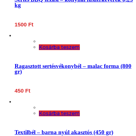
kg
1500
Ft
Kosárba teszem
Ragasztott sertésvékonybél – malac forma (800
gr)
450
Ft
Kosárba teszem
Textilbél – barna nyúl akasztós (450 gr)