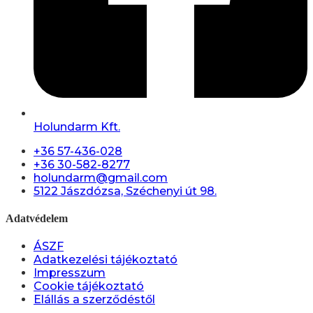
Holundarm Kft.
+36 57-436-028
+36 30-582-8277
holundarm@gmail.com
5122 Jászdózsa, Széchenyi út 98.
Adatvédelem
ÁSZF
Adatkezelési tájékoztató
Impresszum
Cookie tájékoztató
Elállás a szerződéstől