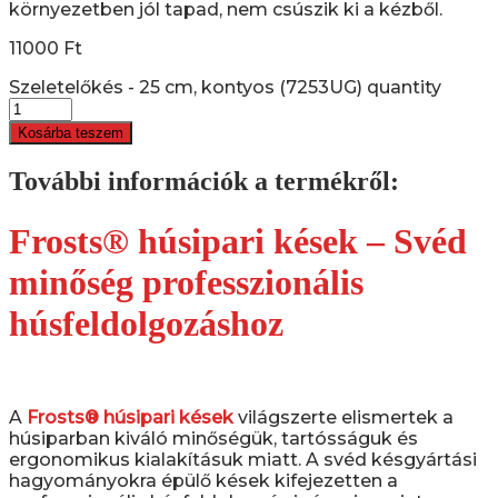
környezetben jól tapad, nem csúszik ki a kézből.
11000
Ft
Szeletelőkés - 25 cm, kontyos (7253UG) quantity
Kosárba teszem
További információk a termékről:
Frosts® húsipari kések – Svéd
minőség professzionális
húsfeldolgozáshoz
A
Frosts® húsipari kések
világszerte elismertek a
húsiparban kiváló minőségük, tartósságuk és
ergonomikus kialakításuk miatt. A svéd késgyártási
hagyományokra épülő kések kifejezetten a