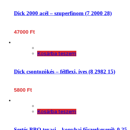
Dick 2000 acél – szuperfinom (7 2000 28)
47000
Ft
Kosárba teszem
Dick csontozókés – félflexi, íves (8 2982 15)
5800
Ft
Kosárba teszem
Sertés BBQ texasi – konyhai fűszerkeverék 0,25