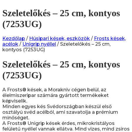
Szeletelőkés – 25 cm, kontyos
(7253UG)
Kezdőlap
/
Húsipari kések, eszközök
/
Frosts kések,
acélok
/
Unigrip nyéllel
/ Szeletelőkés – 25 cm,
kontyos (7253UG)
Szeletelőkés – 25 cm, kontyos
(7253UG)
A Frosts® kések, a Morakniv cégen belül, az
élelmiszeripar számára gyártott termékeket
képviselik.
Minden egyes kés Svédországban készül első
osztályú svéd acélból, ami szavatolja a prémium
minőséget.
A Frosts® Unigrip kések érdes, mikrokristályos
felületű nyéllel vannak ellátva. Mind vizes, mind zsíros