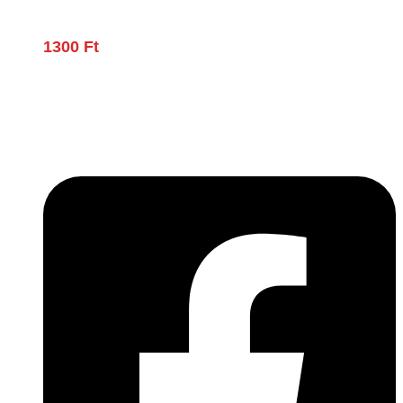
1300
Ft
Lépjen be a húsfeldolgozás és a böllér-gasztronómia
világába!