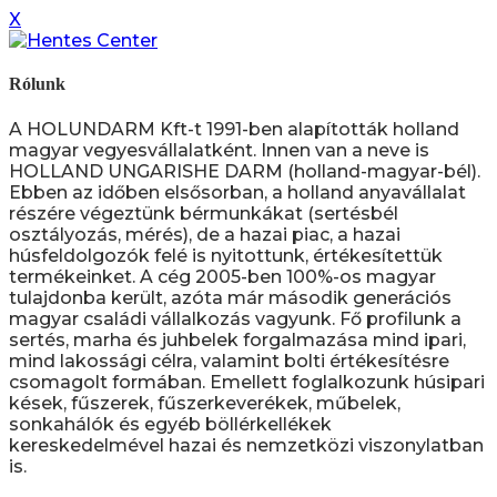
X
Rólunk
A HOLUNDARM Kft-t 1991-ben alapították holland
magyar vegyesvállalatként. Innen van a neve is
HOLLAND UNGARISHE DARM (holland-magyar-bél).
Ebben az időben elsősorban, a holland anyavállalat
részére végeztünk bérmunkákat (sertésbél
osztályozás, mérés), de a hazai piac, a hazai
húsfeldolgozók felé is nyitottunk, értékesítettük
termékeinket. A cég 2005-ben 100%-os magyar
tulajdonba került, azóta már második generációs
magyar családi vállalkozás vagyunk. Fő profilunk a
sertés, marha és juhbelek forgalmazása mind ipari,
mind lakossági célra, valamint bolti értékesítésre
csomagolt formában. Emellett foglalkozunk húsipari
kések, fűszerek, fűszerkeverékek, műbelek,
sonkahálók és egyéb böllérkellékek
kereskedelmével hazai és nemzetközi viszonylatban
is.