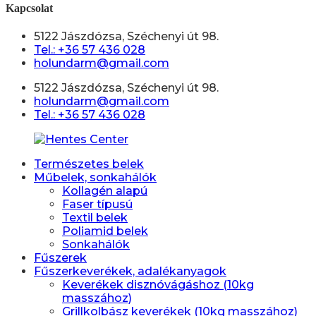
Kapcsolat
5122 Jászdózsa, Széchenyi út 98.
Tel.: +36 57 436 028
holundarm@gmail.com
5122 Jászdózsa, Széchenyi út 98.
holundarm@gmail.com
Tel.: +36 57 436 028
Természetes belek
Műbelek, sonkahálók
Kollagén alapú
Faser típusú
Textil belek
Poliamid belek
Sonkahálók
Fűszerek
Fűszerkeverékek, adalékanyagok
Keverékek disznóvágáshoz (10kg
masszához)
Grillkolbász keverékek (10kg masszához)