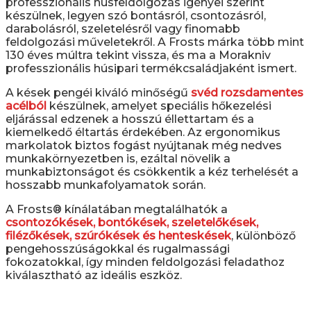
professzionális húsfeldolgozás igényei szerint
készülnek, legyen szó bontásról, csontozásról,
darabolásról, szeletelésről vagy finomabb
feldolgozási műveletekről. A Frosts márka több mint
130 éves múltra tekint vissza, és ma a Morakniv
professzionális húsipari termékcsaládjaként ismert.
A kések pengéi kiváló minőségű
svéd rozsdamentes
acélból
készülnek, amelyet speciális hőkezelési
eljárással edzenek a hosszú éllettartam és a
kiemelkedő éltartás érdekében. Az ergonomikus
markolatok biztos fogást nyújtanak még nedves
munkakörnyezetben is, ezáltal növelik a
munkabiztonságot és csökkentik a kéz terhelését a
hosszabb munkafolyamatok során.
A Frosts® kínálatában megtalálhatók a
csontozókések, bontókések, szeletelőkések,
filézőkések, szúrókések és henteskések
, különböző
pengehosszúságokkal és rugalmassági
fokozatokkal, így minden feldolgozási feladathoz
kiválasztható az ideális eszköz.