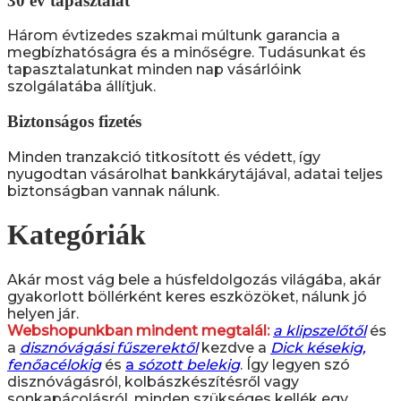
30 év tapasztalat
Három évtizedes szakmai múltunk garancia a
megbízhatóságra és a minőségre. Tudásunkat és
tapasztalatunkat minden nap vásárlóink
szolgálatába állítjuk.
Biztonságos fizetés
Minden tranzakció titkosított és védett, így
nyugodtan vásárolhat bankkárytájával, adatai teljes
biztonságban vannak nálunk.
Kategóriák
Akár most vág bele a húsfeldolgozás világába, akár
gyakorlott böllérként keres eszközöket, nálunk jó
helyen jár.
Webshopunkban mindent megtalál:
a klipszelőtől
és
a
disznóvágási fűszerektől
kezdve a
Dick késekig,
fenőacélokig
és
a
sózott belekig
. Így legyen szó
disznóvágásról, kolbászkészítésről vagy
sonkapácolásról, minden szükséges kellék egy