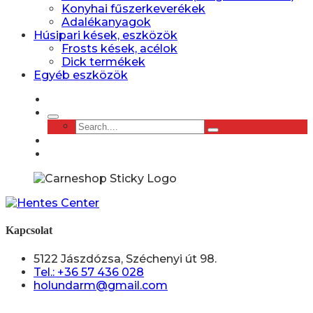
Konyhai fűszerkeverékek
Adalékanyagok
Húsipari kések, eszközök
Frosts kések, acélok
Dick termékek
Egyéb eszközök
Kapcsolat
5122 Jászdózsa, Széchenyi út 98.
Tel.: +36 57 436 028
holundarm@gmail.com