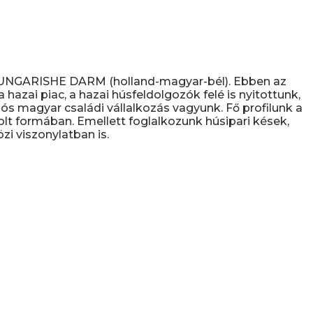
D UNGARISHE DARM (holland-magyar-bél). Ebben az
hazai piac, a hazai húsfeldolgozók felé is nyitottunk,
s magyar családi vállalkozás vagyunk. Fő profilunk a
olt formában. Emellett foglalkozunk húsipari kések,
i viszonylatban is.