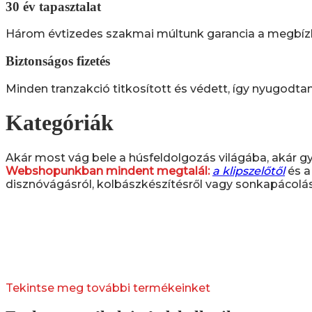
30 év tapasztalat
Három évtizedes szakmai múltunk garancia a megbízha
Biztonságos fizetés
Minden tranzakció titkosított és védett, így nyugodta
Kategóriák
Akár most vág bele a húsfeldolgozás világába, akár gya
Webshopunkban mindent megtalál:
a klipszelőtől
és 
disznóvágásról, kolbászkészítésről vagy sonkapácolás
Tekintse meg további termékeinket