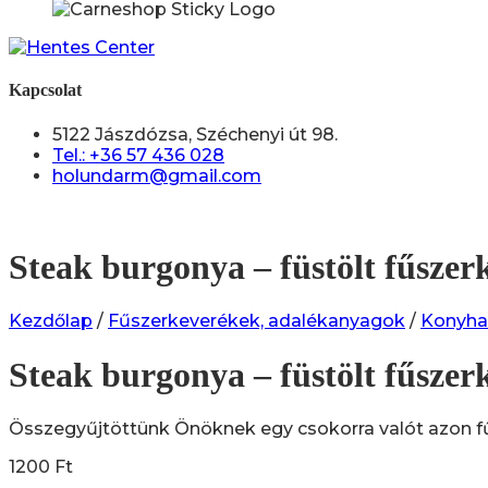
Kapcsolat
5122 Jászdózsa, Széchenyi út 98.
Tel.: +36 57 436 028
holundarm@gmail.com
Steak burgonya – füstölt fűszer
Kezdőlap
/
Fűszerkeverékek, adalékanyagok
/
Konyha
Steak burgonya – füstölt fűszer
Összegyűjtöttünk Önöknek egy csokorra valót azon fű
1200
Ft