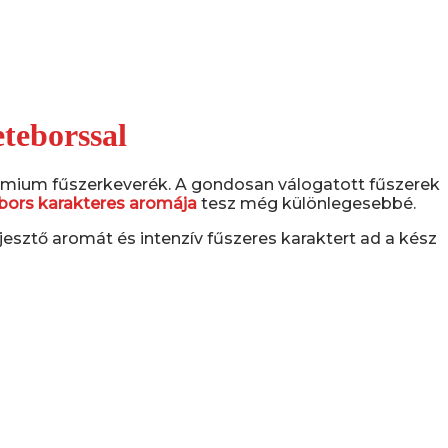
eteborssal
prémium fűszerkeverék. A gondosan válogatott fűszerek
bors karakteres aromája
tesz még különlegesebbé.
esztő aromát és intenzív fűszeres karaktert ad a kész