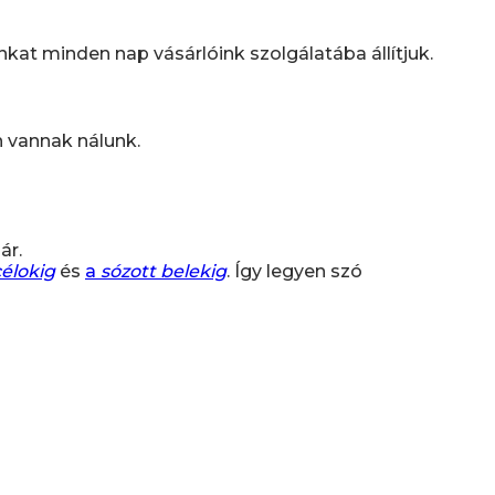
t minden nap vásárlóink szolgálatába állítjuk.
n vannak nálunk.
ár.
célokig
és
a
sózott belekig
. Így legyen szó