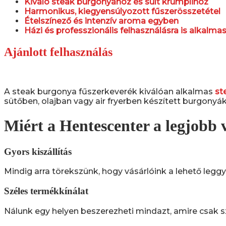
Kiváló steak burgonyához és sült krumplihoz
Harmonikus, kiegyensúlyozott fűszerösszetétel
Ételszínező és intenzív aroma egyben
Házi és professzionális felhasználásra is alkalma
Ajánlott felhasználás
A steak burgonya fűszerkeverék kiválóan alkalmas
st
sütőben, olajban vagy air fryerben készített burgonyák
Miért a Hentescenter a legjobb 
Gyors kiszállítás
Mindig arra törekszünk, hogy vásárlóink a lehető leggyo
Széles termékkínálat
Nálunk egy helyen beszerezheti mindazt, amire csak s