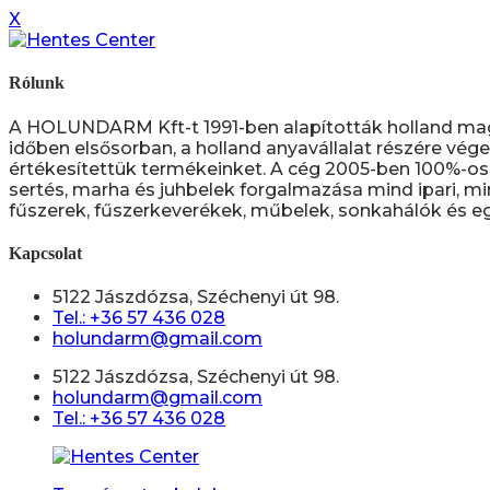
X
Rólunk
A HOLUNDARM Kft-t 1991-ben alapították holland ma
időben elsősorban, a holland anyavállalat részére vége
értékesítettük termékeinket. A cég 2005-ben 100%-os 
sertés, marha és juhbelek forgalmazása mind ipari, mi
fűszerek, fűszerkeverékek, műbelek, sonkahálók és eg
Kapcsolat
5122 Jászdózsa, Széchenyi út 98.
Tel.: +36 57 436 028
holundarm@gmail.com
5122 Jászdózsa, Széchenyi út 98.
holundarm@gmail.com
Tel.: +36 57 436 028