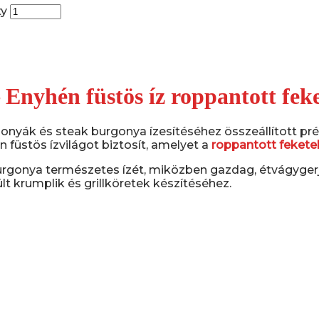
ty
Enyhén füstös íz roppantott fek
rgonyák és steak burgonya ízesítéséhez összeállított 
füstös ízvilágot biztosít, amelyet a
roppantott fekete
urgonya természetes ízét, miközben gazdag, étvágygerj
lt krumplik és grillköretek készítéséhez.