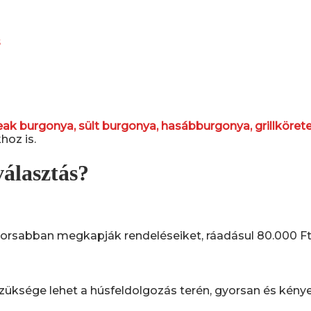
s
eak burgonya, sült burgonya, hasábburgonya, grillköret
hoz is.
választás?
rsabban megkapják rendeléseiket, ráadásul 80.000 Ft fele
züksége lehet a húsfeldolgozás terén, gyorsan és kény