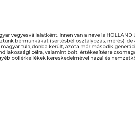
gyar vegyesvállalatként. Innen van a neve is HOLLAN
ztünk bérmunkákat (sertésbél osztályozás, mérés), de a 
magyar tulajdonba került, azóta már második generáció
nd lakossági célra, valamint bolti értékesítésre csomag
yéb böllérkellékek kereskedelmével hazai és nemzetköz