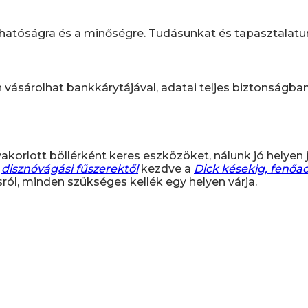
tóságra és a minőségre. Tudásunkat és tapasztalatunka
n vásárolhat bankkárytájával, adatai teljes biztonságba
korlott böllérként keres eszközöket, nálunk jó helyen j
a
disznóvágási fűszerektől
kezdve a
Dick késekig, fenőa
ról, minden szükséges kellék egy helyen várja.