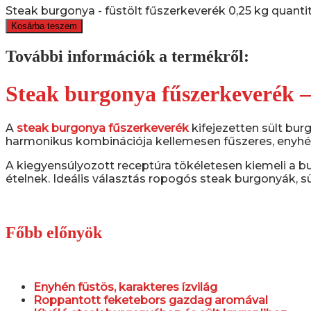
Steak burgonya - füstölt fűszerkeverék 0,25 kg quanti
Kosárba teszem
További információk a termékről:
Steak burgonya fűszerkeverék – 
A
steak burgonya fűszerkeverék
kifejezetten sült bu
harmonikus kombinációja kellemesen fűszeres, enyhén 
A kiegyensúlyozott receptúra tökéletesen kiemeli a b
ételnek. Ideális választás ropogós steak burgonyák, sü
Főbb előnyök
Enyhén füstös, karakteres ízvilág
Roppantott feketebors gazdag aromával