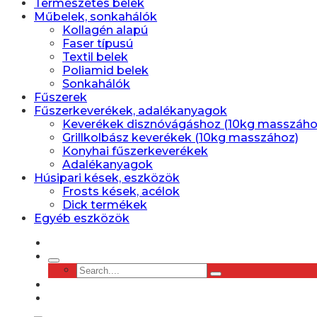
Természetes belek
Műbelek, sonkahálók
Kollagén alapú
Faser típusú
Textil belek
Poliamid belek
Sonkahálók
Fűszerek
Fűszerkeverékek, adalékanyagok
Keverékek disznóvágáshoz (10kg masszáho
Grillkolbász keverékek (10kg masszához)
Konyhai fűszerkeverékek
Adalékanyagok
Húsipari kések, eszközök
Frosts kések, acélok
Dick termékek
Egyéb eszközök