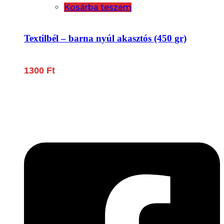
Kosárba teszem
Textilbél – barna nyúl akasztós (450 gr)
1300
Ft
Lépjen be a húsfeldolgozás és a böllér-gasztronómia
világába!