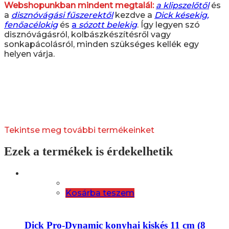
Webshopunkban mindent megtalál:
a klipszelőtől
és
a
disznóvágási fűszerektől
kezdve a
Dick késekig,
fenőacélokig
és
a
sózott belekig
. Így legyen szó
disznóvágásról, kolbászkészítésről vagy
sonkapácolásról, minden szükséges kellék egy
helyen várja.
Tekintse meg további termékeinket
Ezek a termékek is érdekelhetik
Kosárba teszem
Dick Pro-Dynamic konyhai kiskés 11 cm (8