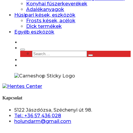
Konyhai fűszerkeverékek
Adalékanyagok
Húsipari kések, eszközök
Frosts kések, acélok
Dick termékek
Egyéb eszközök
Kapcsolat
5122 Jászdózsa, Széchenyi út 98.
Tel.: +36 57 436 028
holundarm@gmail.com