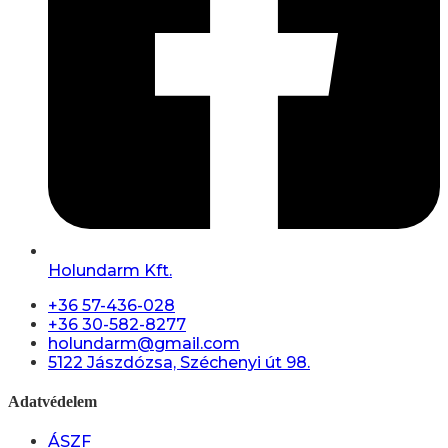
Holundarm Kft.
+36 57-436-028
+36 30-582-8277
holundarm@gmail.com
5122 Jászdózsa, Széchenyi út 98.
Adatvédelem
ÁSZF