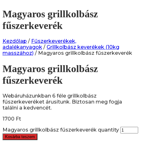
Magyaros grillkolbász
fűszerkeverék
Kezdőlap
/
Fűszerkeverékek,
adalékanyagok
/
Grillkolbász keverékek (10kg
masszához)
/ Magyaros grillkolbász fűszerkeverék
Magyaros grillkolbász
fűszerkeverék
Webáruházunkban 6 féle grillkolbász
fűszerkeveréket árusítunk. Biztosan meg fogja
találni a kedvencét.
1700
Ft
Magyaros grillkolbász fűszerkeverék quantity
Kosárba teszem