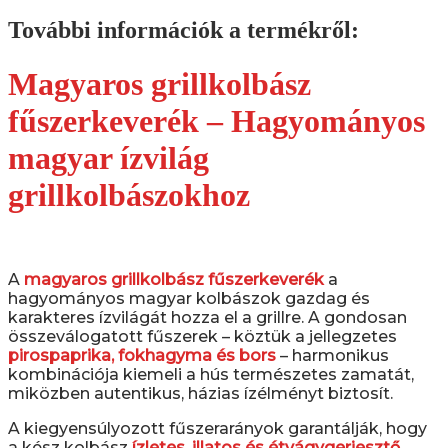
További információk a termékről:
Magyaros grillkolbász
fűszerkeverék – Hagyományos
magyar ízvilág
grillkolbászokhoz
A
magyaros grillkolbász fűszerkeverék
a
hagyományos magyar kolbászok gazdag és
karakteres ízvilágát hozza el a grillre. A gondosan
összeválogatott fűszerek – köztük a jellegzetes
pirospaprika, fokhagyma és bors
– harmonikus
kombinációja kiemeli a hús természetes zamatát,
miközben autentikus, házias ízélményt biztosít.
A kiegyensúlyozott fűszerarányok garantálják, hogy
a kész kolbász
ízletes, illatos és étvágygerjesztő