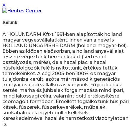
X
Rólunk
A HOLUNDARM Kft-t 1991-ben alapították holland
magyar vegyesvállalatként. Innen van a neve is
HOLLAND UNGARISHE DARM (holland-magyar-bél).
Ebben az időben elsősorban, a holland anyavállalat
részére végeztünk bérmunkákat (sertésbél
osztályozás, mérés), de a hazai piac, a hazai
húsfeldolgozók felé is nyitottunk, értékesítettük
termékeinket. A cég 2005-ben 100%-os magyar
tulajdonba került, azóta már második generációs
magyar családi vállalkozás vagyunk. Fő profilunk a
sertés, marha és juhbelek forgalmazása mind ipari,
mind lakossági célra, valamint bolti értékesítésre
csomagolt formában. Emellett foglalkozunk húsipari
kések, fűszerek, fűszerkeverékek, műbelek,
sonkahálók és egyéb böllérkellékek
kereskedelmével hazai és nemzetközi viszonylatban
is.