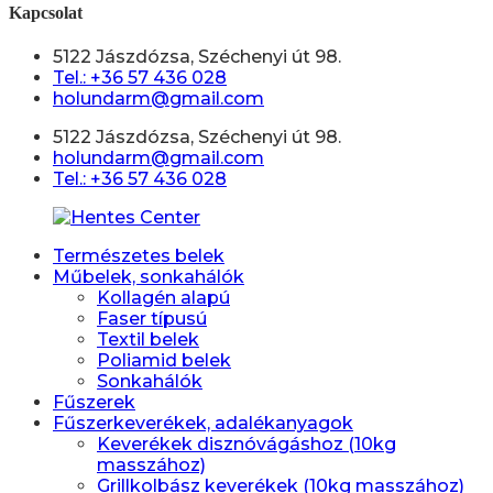
Kapcsolat
5122 Jászdózsa, Széchenyi út 98.
Tel.: +36 57 436 028
holundarm@gmail.com
5122 Jászdózsa, Széchenyi út 98.
holundarm@gmail.com
Tel.: +36 57 436 028
Természetes belek
Műbelek, sonkahálók
Kollagén alapú
Faser típusú
Textil belek
Poliamid belek
Sonkahálók
Fűszerek
Fűszerkeverékek, adalékanyagok
Keverékek disznóvágáshoz (10kg
masszához)
Grillkolbász keverékek (10kg masszához)