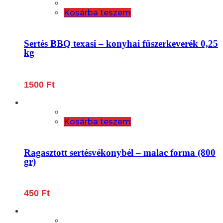
Kosárba teszem
Sertés BBQ texasi – konyhai fűszerkeverék 0,25
kg
1500
Ft
Kosárba teszem
Ragasztott sertésvékonybél – malac forma (800
gr)
450
Ft