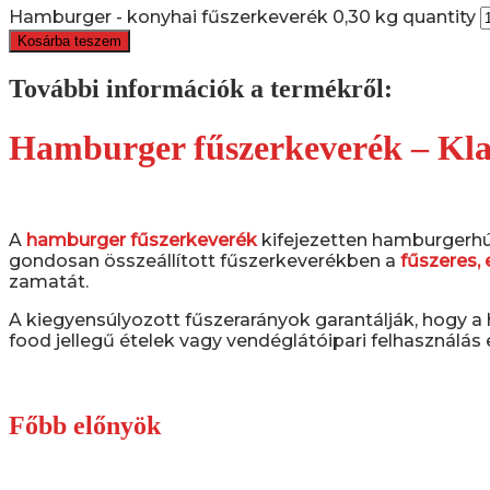
Hamburger - konyhai fűszerkeverék 0,30 kg quantity
Kosárba teszem
További információk a termékről:
Hamburger fűszerkeverék – Kla
A
hamburger fűszerkeverék
kifejezetten hamburgerhús
gondosan összeállított fűszerkeverékben a
fűszeres,
zamatát.
A kiegyensúlyozott fűszerarányok garantálják, hogy
food jellegű ételek vagy vendéglátóipari felhasználás e
Főbb előnyök