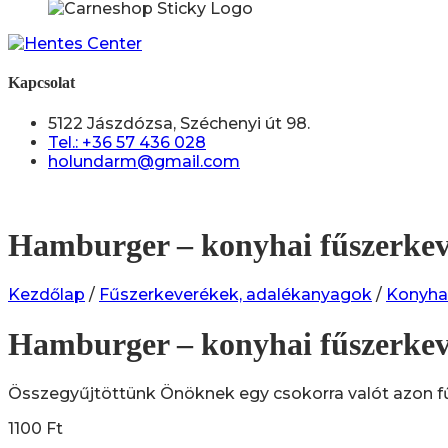
Kapcsolat
5122 Jászdózsa, Széchenyi út 98.
Tel.: +36 57 436 028
holundarm@gmail.com
Hamburger – konyhai fűszerkev
Kezdőlap
/
Fűszerkeverékek, adalékanyagok
/
Konyha
Hamburger – konyhai fűszerkev
Összegyűjtöttünk Önöknek egy csokorra valót azon fű
1100
Ft