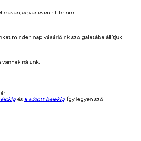
elmesen, egyenesen otthonról.
t minden nap vásárlóink szolgálatába állítjuk.
n vannak nálunk.
ár.
célokig
és
a
sózott belekig
. Így legyen szó