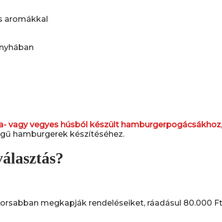
s aromákkal
onyhában
- vagy vegyes húsból készült hamburgerpogácsákhoz
llegű hamburgerek készítéséhez.
választás?
rsabban megkapják rendeléseiket, ráadásul 80.000 Ft fele