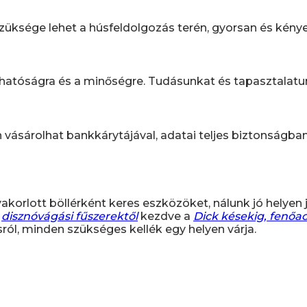
züksége lehet a húsfeldolgozás terén, gyorsan és kény
tóságra és a minőségre. Tudásunkat és tapasztalatunka
n vásárolhat bankkárytájával, adatai teljes biztonságba
korlott böllérként keres eszközöket, nálunk jó helyen j
a
disznóvágási fűszerektől
kezdve a
Dick késekig, fenőa
ról, minden szükséges kellék egy helyen várja.