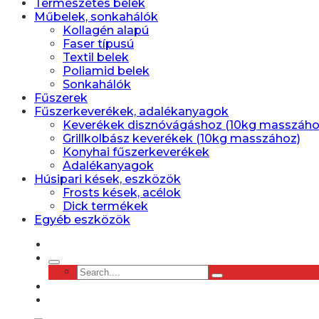
Természetes belek
Műbelek, sonkahálók
Kollagén alapú
Faser típusú
Textil belek
Poliamid belek
Sonkahálók
Fűszerek
Fűszerkeverékek, adalékanyagok
Keverékek disznóvágáshoz (10kg masszáho
Grillkolbász keverékek (10kg masszához)
Konyhai fűszerkeverékek
Adalékanyagok
Húsipari kések, eszközök
Frosts kések, acélok
Dick termékek
Egyéb eszközök