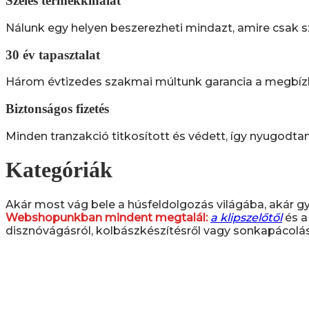
Széles termékkínálat
Nálunk egy helyen beszerezheti mindazt, amire csak s
30 év tapasztalat
Három évtizedes szakmai múltunk garancia a megbízha
Biztonságos fizetés
Minden tranzakció titkosított és védett, így nyugodta
Kategóriák
Akár most vág bele a húsfeldolgozás világába, akár gya
Webshopunkban mindent megtalál:
a klipszelőtől
és 
disznóvágásról, kolbászkészítésről vagy sonkapácolás