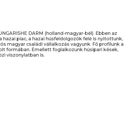
D UNGARISHE DARM (holland-magyar-bél). Ebben az
hazai piac, a hazai húsfeldolgozók felé is nyitottunk,
s magyar családi vállalkozás vagyunk. Fő profilunk a
olt formában. Emellett foglalkozunk húsipari kések,
i viszonylatban is.