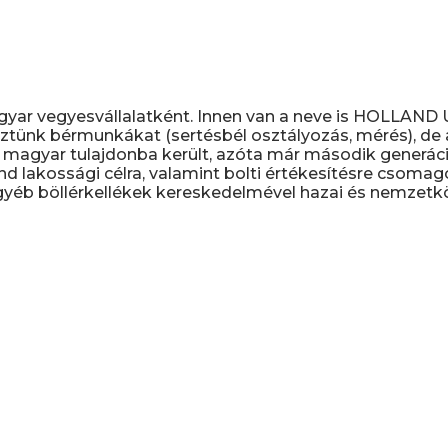
gyar vegyesvállalatként. Innen van a neve is HOLLAN
ztünk bérmunkákat (sertésbél osztályozás, mérés), de a 
magyar tulajdonba került, azóta már második generáció
nd lakossági célra, valamint bolti értékesítésre csomag
yéb böllérkellékek kereskedelmével hazai és nemzetköz