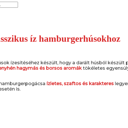
sszikus íz hamburgerhúsokhoz
ok ízesítéséhez készült, hogy a darált húsból készült
 enyhén hagymás és borsos aromák
tökéletes egyensúl
 a hamburgerpogácsa
ízletes, szaftos és karakteres
legyen
setén is.