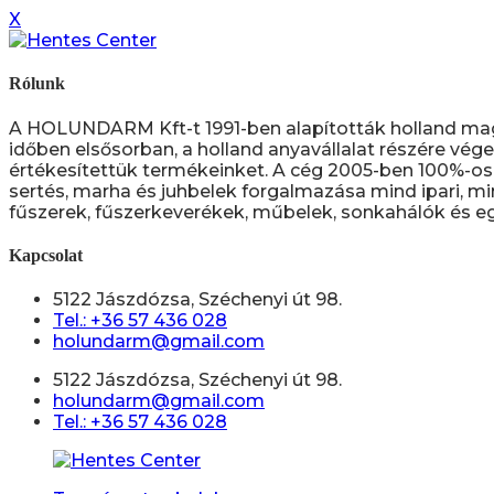
X
Rólunk
A HOLUNDARM Kft-t 1991-ben alapították holland ma
időben elsősorban, a holland anyavállalat részére vége
értékesítettük termékeinket. A cég 2005-ben 100%-os 
sertés, marha és juhbelek forgalmazása mind ipari, mi
fűszerek, fűszerkeverékek, műbelek, sonkahálók és eg
Kapcsolat
5122 Jászdózsa, Széchenyi út 98.
Tel.: +36 57 436 028
holundarm@gmail.com
5122 Jászdózsa, Széchenyi út 98.
holundarm@gmail.com
Tel.: +36 57 436 028