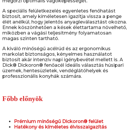
megőrzi optimális vágóképességét.
A speciális felületkezelés egyenletes fenőhatást
biztosít, amely kíméletesen igazítja vissza a penge
élét anélkül, hogy jelentős anyagleválasztást okozna.
Ennek köszönhetően a kések élettartama növelhető,
miközben a vágási teljesítmény folyamatosan
magas szinten tartható.
A kiváló minőségű acélrúd és az ergonomikus
markolat biztonságos, kényelmes használatot
biztosít akár intenzív napi igénybevétel mellett is. A
Dick® Dickoron® fenőacél ideális választás húsipari
üzemek, hentesüzletek, vendéglátóhelyek és
professzionális konyhák számára.
Főbb előnyök
Prémium minőségű Dickoron® felület
Hatékony és kíméletes élvisszaigazítás