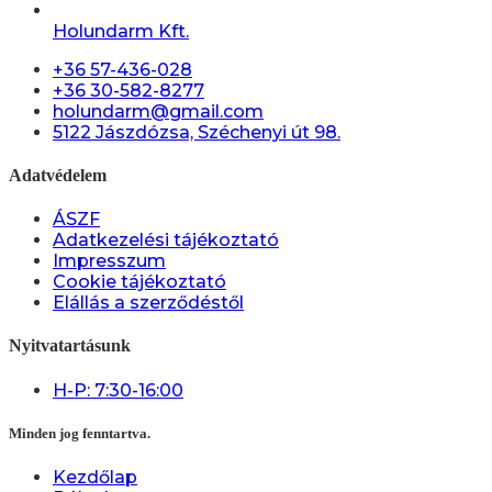
Holundarm Kft.
+36 57-436-028
+36 30-582-8277
holundarm@gmail.com
5122 Jászdózsa, Széchenyi út 98.
Adatvédelem
ÁSZF
Adatkezelési tájékoztató
Impresszum
Cookie tájékoztató
Elállás a szerződéstől
Nyitvatartásunk
H-P: 7:30-16:00
Minden jog fenntartva.
Kezdőlap