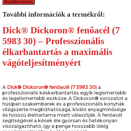
Kosárba teszem
További információk a termékről:
Dick® Dickoron® fenőacél (7
5983 30) – Professzionális
élkarbantartás a maximális
vágóteljesítményért
A
Dick® Dickoron® fenőacél (7 5983 30)
a
professzionális késkarbantartás egyik legismertebb
és legelismertebb eszköze. A Dickoron® sorozatot a
húsipari szakemberek és a professzionális konyhák
világszerte megbízhatósága, kiváló anyagminősége
és hosszú élettartama miatt választják. A fenőacél
segítségével a kések éle gyorsan és hatékonyan
visszaigazítható, így a penge hosszabb ideig