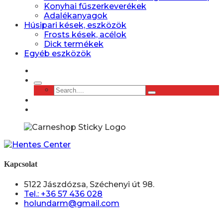
Konyhai fűszerkeverékek
Adalékanyagok
Húsipari kések, eszközök
Frosts kések, acélok
Dick termékek
Egyéb eszközök
Kapcsolat
5122 Jászdózsa, Széchenyi út 98.
Tel.: +36 57 436 028
holundarm@gmail.com