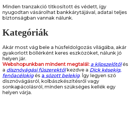
Minden tranzakció titkosított és védett, így
nyugodtan vásárolhat bankkárytájával, adatai teljes
biztonságban vannak nálunk.
Kategóriák
Akár most vág bele a húsfeldolgozás világába, akár
gyakorlott böllérként keres eszközöket, nálunk jó
helyen jár.
Webshopunkban mindent megtalál:
a klipszelőtől
és
a
disznóvágási fűszerektől
kezdve a
Dick késekig,
fenőacélokig
és
a
sózott belekig
. Így legyen szó
disznóvágásról, kolbászkészítésről vagy
sonkapácolásról, minden szükséges kellék egy
helyen várja.