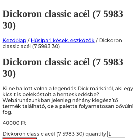
Dickoron classic acél (7 5983
30)
Kezdőlap
/
Húsipari kések, eszközök
/ Dickoron
classic acél (7 5983 30)
Dickoron classic acél (7 5983
30)
Ki ne hallott volna a legendás Dick márkáról, aki egy
kicsit is belekóstolt a henteskedésbe?
Webáruházunkban jelenleg néhány kiegészítő
termék található, de a paletta folyamatosan bővülni
fog.
40000
Ft
Dickoron classic acél (7 5983 30) quantity