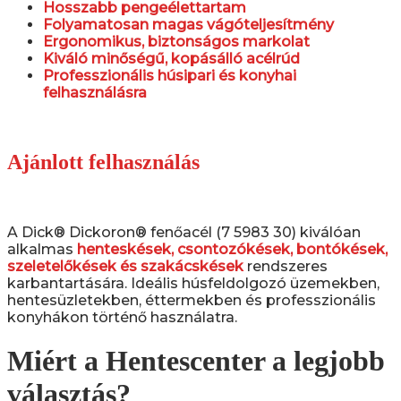
Hosszabb pengeélettartam
Folyamatosan magas vágóteljesítmény
Ergonomikus, biztonságos markolat
Kiváló minőségű, kopásálló acélrúd
Professzionális húsipari és konyhai
felhasználásra
Ajánlott felhasználás
A Dick® Dickoron® fenőacél (7 5983 30) kiválóan
alkalmas
henteskések, csontozókések, bontókések,
szeletelőkések és szakácskések
rendszeres
karbantartására. Ideális húsfeldolgozó üzemekben,
hentesüzletekben, éttermekben és professzionális
konyhákon történő használatra.
Miért a Hentescenter a legjobb
választás?