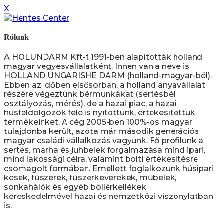
X
Rólunk
A HOLUNDARM Kft-t 1991-ben alapították holland
magyar vegyesvállalatként. Innen van a neve is
HOLLAND UNGARISHE DARM (holland-magyar-bél).
Ebben az időben elsősorban, a holland anyavállalat
részére végeztünk bérmunkákat (sertésbél
osztályozás, mérés), de a hazai piac, a hazai
húsfeldolgozók felé is nyitottunk, értékesítettük
termékeinket. A cég 2005-ben 100%-os magyar
tulajdonba került, azóta már második generációs
magyar családi vállalkozás vagyunk. Fő profilunk a
sertés, marha és juhbelek forgalmazása mind ipari,
mind lakossági célra, valamint bolti értékesítésre
csomagolt formában. Emellett foglalkozunk húsipari
kések, fűszerek, fűszerkeverékek, műbelek,
sonkahálók és egyéb böllérkellékek
kereskedelmével hazai és nemzetközi viszonylatban
is.