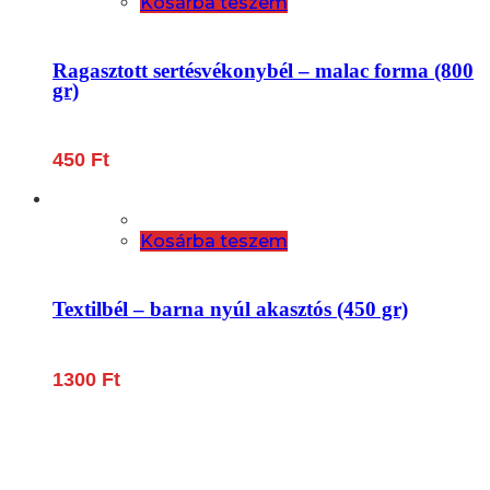
Kosárba teszem
Ragasztott sertésvékonybél – malac forma (800
gr)
450
Ft
Kosárba teszem
Textilbél – barna nyúl akasztós (450 gr)
1300
Ft
Lépjen be a húsfeldolgozás és a böllér-gasztronómia
világába!