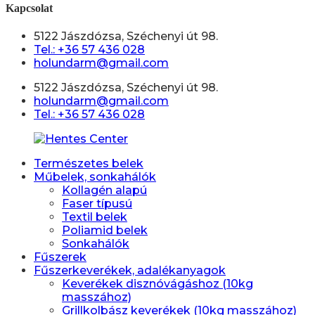
Kapcsolat
5122 Jászdózsa, Széchenyi út 98.
Tel.: +36 57 436 028
holundarm@gmail.com
5122 Jászdózsa, Széchenyi út 98.
holundarm@gmail.com
Tel.: +36 57 436 028
Természetes belek
Műbelek, sonkahálók
Kollagén alapú
Faser típusú
Textil belek
Poliamid belek
Sonkahálók
Fűszerek
Fűszerkeverékek, adalékanyagok
Keverékek disznóvágáshoz (10kg
masszához)
Grillkolbász keverékek (10kg masszához)