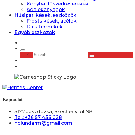
Konyhai fűszerkeverékek
Adalékanyagok
Húsipari kések, eszközök
Frosts kések, acélok
Dick termékek
Egyéb eszközök
Kapcsolat
5122 Jászdózsa, Széchenyi út 98.
Tel.: +36 57 436 028
holundarm@gmail.com