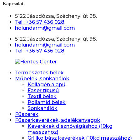
Kapcsolat
5122 Jászdózsa, Széchenyi út 98.
Tel.: +36 57 436 028
holundarm@gmail.com
5122 Jászdózsa, Széchenyi út 98.
holundarm@gmail.com
Tel.: +36 57 436 028
Természetes belek
Műbelek, sonkahálók
Kollagén alapú
Faser típusú
Textil belek
Poliamid belek
Sonkahálók
Fűszerek
Fűszerkeverékek, adalékanyagok
Keverékek disznóvágáshoz (10kg
masszához)
Grillkolbász keverékek (10kg masszához)