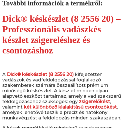
További információk a termékről:
Dick® késkészlet (8 2556 20) –
Professzionális vadászkés
készlet zsigereléshez és
csontozáshoz
A
Dick® késkészlet (8 2556 20)
kifejezetten
vadászok és vadfeldolgozással foglalkozó
szakemberek számára összeállított prémium
minőségű késkészlet. A készlet minden olyan
alapvető eszközt tartalmaz, amely a vad szakszerű
feldolgozásához szükséges: egy
zsigerelőkést
,
valamint
két különböző kialakítású csontozókést
,
amelyek lehetővé teszik a precíz és hatékony
munkavégzést a feldolgozás minden szakaszában.
A kések pengéi kiváló minőségű rozsdamentes