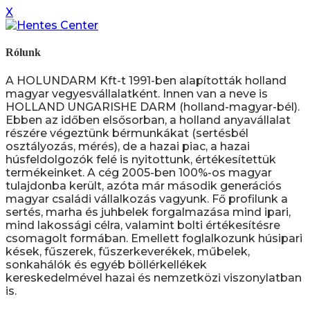
X
Rólunk
A HOLUNDARM Kft-t 1991-ben alapították holland
magyar vegyesvállalatként. Innen van a neve is
HOLLAND UNGARISHE DARM (holland-magyar-bél).
Ebben az időben elsősorban, a holland anyavállalat
részére végeztünk bérmunkákat (sertésbél
osztályozás, mérés), de a hazai piac, a hazai
húsfeldolgozók felé is nyitottunk, értékesítettük
termékeinket. A cég 2005-ben 100%-os magyar
tulajdonba került, azóta már második generációs
magyar családi vállalkozás vagyunk. Fő profilunk a
sertés, marha és juhbelek forgalmazása mind ipari,
mind lakossági célra, valamint bolti értékesítésre
csomagolt formában. Emellett foglalkozunk húsipari
kések, fűszerek, fűszerkeverékek, műbelek,
sonkahálók és egyéb böllérkellékek
kereskedelmével hazai és nemzetközi viszonylatban
is.