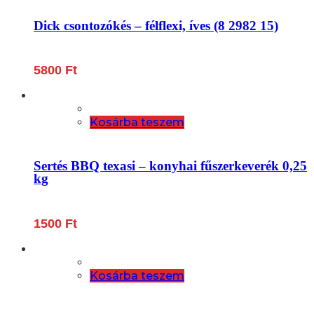
Dick csontozókés – félflexi, íves (8 2982 15)
5800
Ft
Kosárba teszem
Sertés BBQ texasi – konyhai fűszerkeverék 0,25
kg
1500
Ft
Kosárba teszem