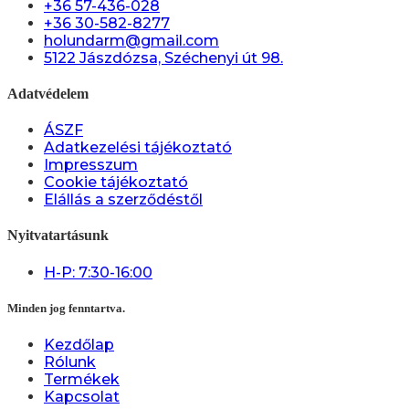
+36 57-436-028
+36 30-582-8277
holundarm@gmail.com
5122 Jászdózsa, Széchenyi út 98.
Adatvédelem
ÁSZF
Adatkezelési tájékoztató
Impresszum
Cookie tájékoztató
Elállás a szerződéstől
Nyitvatartásunk
H-P: 7:30-16:00
Minden jog fenntartva.
Kezdőlap
Rólunk
Termékek
Kapcsolat