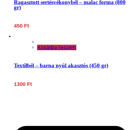
Ragasztott sertésvékonybél – malac forma (800
gr)
450
Ft
Kosárba teszem
Textilbél – barna nyúl akasztós (450 gr)
1300
Ft
Lépjen be a húsfeldolgozás és a böllér-gasztronómia
világába!