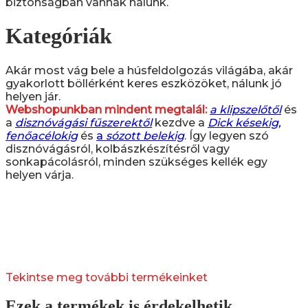
biztonságban vannak nálunk.
Kategóriák
Akár most vág bele a húsfeldolgozás világába, akár
gyakorlott böllérként keres eszközöket, nálunk jó
helyen jár.
Webshopunkban mindent megtalál:
a klipszelőtől
és
a
disznóvágási fűszerektől
kezdve a
Dick késekig,
fenőacélokig
és
a
sózott belekig
. Így legyen szó
disznóvágásról, kolbászkészítésről vagy
sonkapácolásról, minden szükséges kellék egy
helyen várja.
Tekintse meg további termékeinket
Ezek a termékek is érdekelhetik