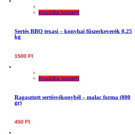
Kosárba teszem
Sertés BBQ texasi – konyhai fűszerkeverék 0,25
kg
1500
Ft
Kosárba teszem
Ragasztott sertésvékonybél – malac forma (800
gr)
450
Ft