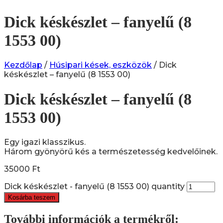
Dick késkészlet – fanyelű (8
1553 00)
Kezdőlap
/
Húsipari kések, eszközök
/ Dick
késkészlet – fanyelű (8 1553 00)
Dick késkészlet – fanyelű (8
1553 00)
Egy igazi klasszikus.
Három gyönyörű kés a természetesség kedvelőinek.
35000
Ft
Dick késkészlet - fanyelű (8 1553 00) quantity
Kosárba teszem
További információk a termékről: