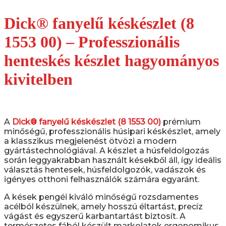
Dick® fanyelű késkészlet (8
1553 00) – Professzionális
henteskés készlet hagyományos
kivitelben
A
Dick® fanyelű késkészlet (8 1553 00)
prémium
minőségű, professzionális húsipari késkészlet, amely
a klasszikus megjelenést ötvözi a modern
gyártástechnológiával. A készlet a húsfeldolgozás
során leggyakrabban használt késekből áll, így ideális
választás hentesek, húsfeldolgozók, vadászok és
igényes otthoni felhasználók számára egyaránt.
A kések pengéi kiváló minőségű rozsdamentes
acélból készülnek, amely hosszú éltartást, precíz
vágást és egyszerű karbantartást biztosít. A
természetes fából készült markolatok ergonomikus