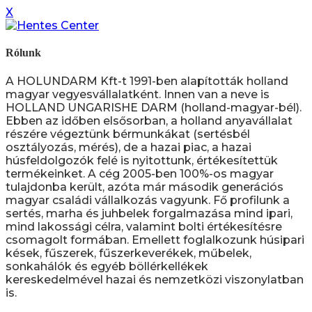
X
Rólunk
A HOLUNDARM Kft-t 1991-ben alapították holland
magyar vegyesvállalatként. Innen van a neve is
HOLLAND UNGARISHE DARM (holland-magyar-bél).
Ebben az időben elsősorban, a holland anyavállalat
részére végeztünk bérmunkákat (sertésbél
osztályozás, mérés), de a hazai piac, a hazai
húsfeldolgozók felé is nyitottunk, értékesítettük
termékeinket. A cég 2005-ben 100%-os magyar
tulajdonba került, azóta már második generációs
magyar családi vállalkozás vagyunk. Fő profilunk a
sertés, marha és juhbelek forgalmazása mind ipari,
mind lakossági célra, valamint bolti értékesítésre
csomagolt formában. Emellett foglalkozunk húsipari
kések, fűszerek, fűszerkeverékek, műbelek,
sonkahálók és egyéb böllérkellékek
kereskedelmével hazai és nemzetközi viszonylatban
is.