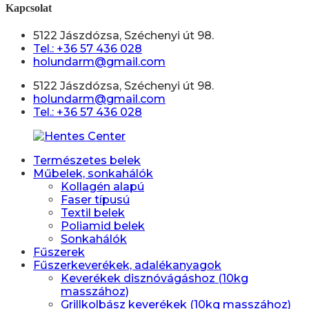
Kapcsolat
5122 Jászdózsa, Széchenyi út 98.
Tel.: +36 57 436 028
holundarm@gmail.com
5122 Jászdózsa, Széchenyi út 98.
holundarm@gmail.com
Tel.: +36 57 436 028
Természetes belek
Műbelek, sonkahálók
Kollagén alapú
Faser típusú
Textil belek
Poliamid belek
Sonkahálók
Fűszerek
Fűszerkeverékek, adalékanyagok
Keverékek disznóvágáshoz (10kg
masszához)
Grillkolbász keverékek (10kg masszához)