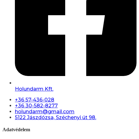
Holundarm Kft.
+36 57-436-028
+36 30-582-8277
holundarm@gmail.com
5122 Jászdózsa, Széchenyi út 98.
Adatvédelem