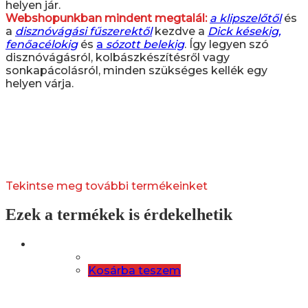
helyen jár.
Webshopunkban mindent megtalál:
a klipszelőtől
és
a
disznóvágási fűszerektől
kezdve a
Dick késekig,
fenőacélokig
és
a
sózott belekig
. Így legyen szó
disznóvágásról, kolbászkészítésről vagy
sonkapácolásról, minden szükséges kellék egy
helyen várja.
Tekintse meg további termékeinket
Ezek a termékek is érdekelhetik
Kosárba teszem