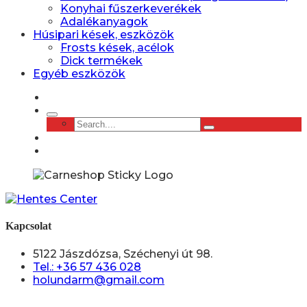
Konyhai fűszerkeverékek
Adalékanyagok
Húsipari kések, eszközök
Frosts kések, acélok
Dick termékek
Egyéb eszközök
Kapcsolat
5122 Jászdózsa, Széchenyi út 98.
Tel.: +36 57 436 028
holundarm@gmail.com