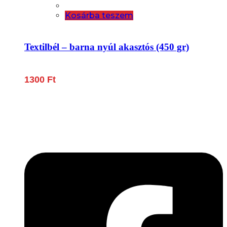
Kosárba teszem
Textilbél – barna nyúl akasztós (450 gr)
1300
Ft
Lépjen be a húsfeldolgozás és a böllér-gasztronómia
világába!