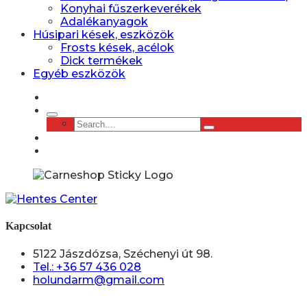
Konyhai fűszerkeverékek
Adalékanyagok
Húsipari kések, eszközök
Frosts kések, acélok
Dick termékek
Egyéb eszközök
Kapcsolat
5122 Jászdózsa, Széchenyi út 98.
Tel.: +36 57 436 028
holundarm@gmail.com