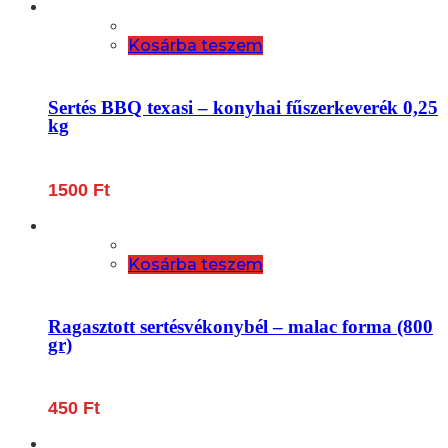
Kosárba teszem
Sertés BBQ texasi – konyhai fűszerkeverék 0,25
kg
1500
Ft
Kosárba teszem
Ragasztott sertésvékonybél – malac forma (800
gr)
450
Ft