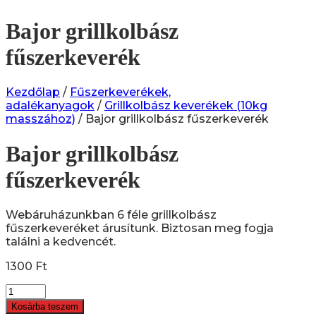
Bajor grillkolbász
fűszerkeverék
Kezdőlap
/
Fűszerkeverékek,
adalékanyagok
/
Grillkolbász keverékek (10kg
masszához)
/ Bajor grillkolbász fűszerkeverék
Bajor grillkolbász
fűszerkeverék
Webáruházunkban 6 féle grillkolbász
fűszerkeveréket árusítunk. Biztosan meg fogja
találni a kedvencét.
1300
Ft
Bajor
grillkolbász
Kosárba teszem