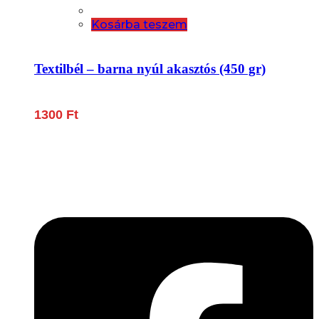
Kosárba teszem
Textilbél – barna nyúl akasztós (450 gr)
1300
Ft
Lépjen be a húsfeldolgozás és a böllér-gasztronómia
világába!