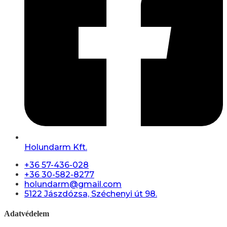
Holundarm Kft.
+36 57-436-028
+36 30-582-8277
holundarm@gmail.com
5122 Jászdózsa, Széchenyi út 98.
Adatvédelem