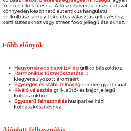
kolbász
illatos, ízletes és egységes minőségű
legyen
minden elkészítésnél. A fűszerkeverék használatával
könnyedén készíthető autentikus hangulatú
grillkolbász, amely tökéletes választás grillezéshez,
kerti sütésekhez vagy street food jellegű ételekhez.
Főbb előnyök
Hagyományos bajor ízvilág
grillkolbászokhoz
Harmonikus fűszerösszetétel
a
kiegyensúlyozott aromáért
Egységes és stabil minőség
minden gyártásnál
Kiváló választás
grill-, sütő- és bajor jellegű
kolbászokhoz
Egyszerű felhasználás
húsipari és házi
kolbászkészítéshez
Ajánlott felhasználás