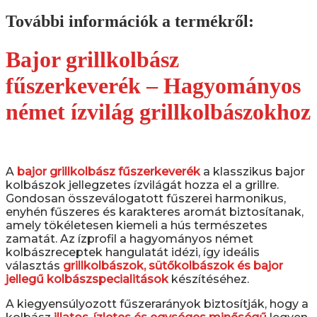
fűszerkeverék
quantity
További információk a termékről:
Bajor grillkolbász
fűszerkeverék – Hagyományos
német ízvilág grillkolbászokhoz
A
bajor grillkolbász fűszerkeverék
a klasszikus bajor
kolbászok jellegzetes ízvilágát hozza el a grillre.
Gondosan összeválogatott fűszerei harmonikus,
enyhén fűszeres és karakteres aromát biztosítanak,
amely tökéletesen kiemeli a hús természetes
zamatát. Az ízprofil a hagyományos német
kolbászreceptek hangulatát idézi, így ideális
választás
grillkolbászok, sütőkolbászok és bajor
jellegű kolbászspecialitások
készítéséhez.
A kiegyensúlyozott fűszerarányok biztosítják, hogy a