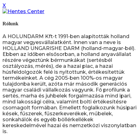
X
Rólunk
A HOLUNDARM Kft-t 1991-ben alapították holland
magyar vegyesvállalatként. Innen van a neve is
HOLLAND UNGARISHE DARM (holland-magyar-bél).
Ebben az időben elsősorban, a holland anyavállalat
részére végeztünk bérmunkákat (sertésbél
osztályozás, mérés), de a hazai piac, a hazai
húsfeldolgozók felé is nyitottunk, értékesítettük
termékeinket. A cég 2005-ben 100%-os magyar
tulajdonba került, azóta már második generációs
magyar családi vállalkozás vagyunk. Fő profilunk a
sertés, marha és juhbelek forgalmazása mind ipari,
mind lakossági célra, valamint bolti értékesítésre
csomagolt formában. Emellett foglalkozunk húsipari
kések, fűszerek, fűszerkeverékek, műbelek,
sonkahálók és egyéb böllérkellékek
kereskedelmével hazai és nemzetközi viszonylatban
is.