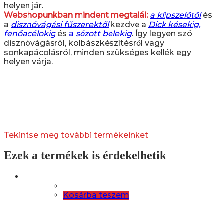
helyen jár.
Webshopunkban mindent megtalál:
a klipszelőtől
és
a
disznóvágási fűszerektől
kezdve a
Dick késekig,
fenőacélokig
és
a
sózott belekig
. Így legyen szó
disznóvágásról, kolbászkészítésről vagy
sonkapácolásról, minden szükséges kellék egy
helyen várja.
Tekintse meg további termékeinket
Ezek a termékek is érdekelhetik
Kosárba teszem