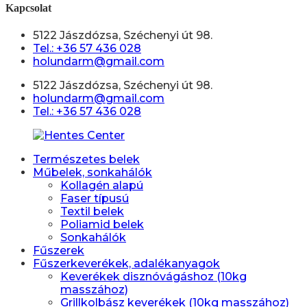
Kapcsolat
5122 Jászdózsa, Széchenyi út 98.
Tel.: +36 57 436 028
holundarm@gmail.com
5122 Jászdózsa, Széchenyi út 98.
holundarm@gmail.com
Tel.: +36 57 436 028
Természetes belek
Műbelek, sonkahálók
Kollagén alapú
Faser típusú
Textil belek
Poliamid belek
Sonkahálók
Fűszerek
Fűszerkeverékek, adalékanyagok
Keverékek disznóvágáshoz (10kg
masszához)
Grillkolbász keverékek (10kg masszához)