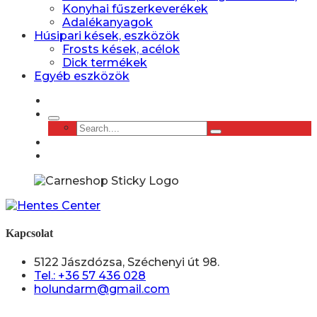
Konyhai fűszerkeverékek
Adalékanyagok
Húsipari kések, eszközök
Frosts kések, acélok
Dick termékek
Egyéb eszközök
Kapcsolat
5122 Jászdózsa, Széchenyi út 98.
Tel.: +36 57 436 028
holundarm@gmail.com