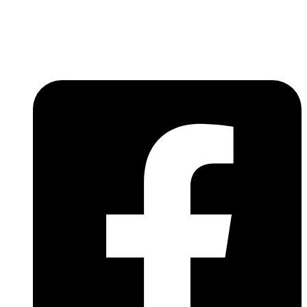
Lépjen be a húsfeldolgozás és a böllér-gasztronómia
világába!