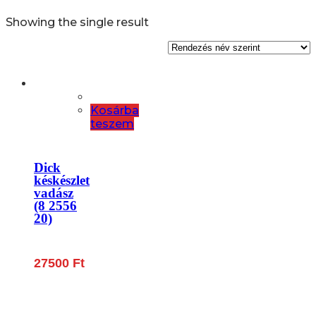
Showing the single result
Kosárba
teszem
Dick
késkészlet
vadász
(8 2556
20)
27500
Ft