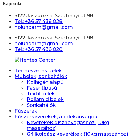
Kapcsolat
5122 Jászdózsa, Széchenyi út 98.
Tel.: +36 57 436 028
holundarm@gmail.com
5122 Jászdózsa, Széchenyi út 98.
holundarm@gmail.com
Tel.: +36 57 436 028
Természetes belek
Műbelek, sonkahálók
Kollagén alapú
Faser típusú
Textil belek
Poliamid belek
Sonkahálók
Fűszerek
Fűszerkeverékek, adalékanyagok
Keverékek disznóvágáshoz (10kg
masszához)
Grillkolbász keverékek (10kg masszához)