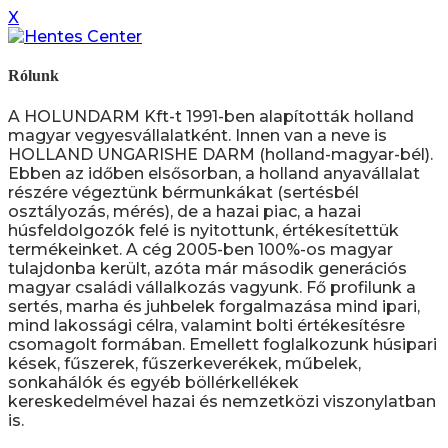
X
Rólunk
A HOLUNDARM Kft-t 1991-ben alapították holland
magyar vegyesvállalatként. Innen van a neve is
HOLLAND UNGARISHE DARM (holland-magyar-bél).
Ebben az időben elsősorban, a holland anyavállalat
részére végeztünk bérmunkákat (sertésbél
osztályozás, mérés), de a hazai piac, a hazai
húsfeldolgozók felé is nyitottunk, értékesítettük
termékeinket. A cég 2005-ben 100%-os magyar
tulajdonba került, azóta már második generációs
magyar családi vállalkozás vagyunk. Fő profilunk a
sertés, marha és juhbelek forgalmazása mind ipari,
mind lakossági célra, valamint bolti értékesítésre
csomagolt formában. Emellett foglalkozunk húsipari
kések, fűszerek, fűszerkeverékek, műbelek,
sonkahálók és egyéb böllérkellékek
kereskedelmével hazai és nemzetközi viszonylatban
is.