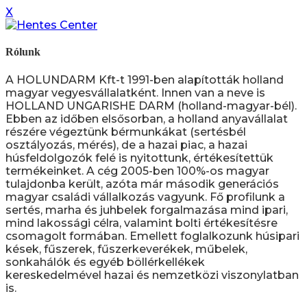
X
Rólunk
A HOLUNDARM Kft-t 1991-ben alapították holland
magyar vegyesvállalatként. Innen van a neve is
HOLLAND UNGARISHE DARM (holland-magyar-bél).
Ebben az időben elsősorban, a holland anyavállalat
részére végeztünk bérmunkákat (sertésbél
osztályozás, mérés), de a hazai piac, a hazai
húsfeldolgozók felé is nyitottunk, értékesítettük
termékeinket. A cég 2005-ben 100%-os magyar
tulajdonba került, azóta már második generációs
magyar családi vállalkozás vagyunk. Fő profilunk a
sertés, marha és juhbelek forgalmazása mind ipari,
mind lakossági célra, valamint bolti értékesítésre
csomagolt formában. Emellett foglalkozunk húsipari
kések, fűszerek, fűszerkeverékek, műbelek,
sonkahálók és egyéb böllérkellékek
kereskedelmével hazai és nemzetközi viszonylatban
is.