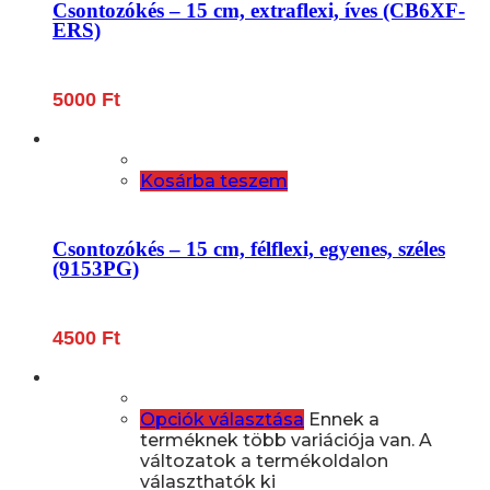
Csontozókés – 15 cm, extraflexi, íves (CB6XF-
ERS)
5000
Ft
Kosárba teszem
Csontozókés – 15 cm, félflexi, egyenes, széles
(9153PG)
4500
Ft
Opciók választása
Ennek a
terméknek több variációja van. A
változatok a termékoldalon
választhatók ki