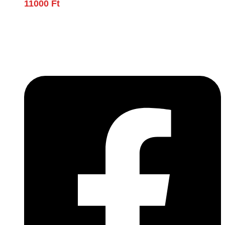
11000
Ft
Lépjen be a húsfeldolgozás és a böllér-gasztronómia
világába!