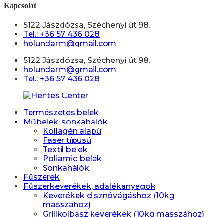
Kapcsolat
5122 Jászdózsa, Széchenyi út 98.
Tel.: +36 57 436 028
holundarm@gmail.com
5122 Jászdózsa, Széchenyi út 98.
holundarm@gmail.com
Tel.: +36 57 436 028
Természetes belek
Műbelek, sonkahálók
Kollagén alapú
Faser típusú
Textil belek
Poliamid belek
Sonkahálók
Fűszerek
Fűszerkeverékek, adalékanyagok
Keverékek disznóvágáshoz (10kg
masszához)
Grillkolbász keverékek (10kg masszához)