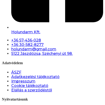
Holundarm Kft.
+36 57-436-028
+36 30-582-8277
holundarm@gmail.com
5122 Jászdózsa, Széchenyi út 98.
Adatvédelem
ÁSZF
Adatkezelési tájékoztató
Impresszum
Cookie tájékoztató
Elállás a szerződéstől
Nyitvatartásunk