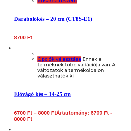
Kosárba teszem
Darabolókés – 20 cm (CT8S-E1)
8700
Ft
Opciók választása
Ennek a
terméknek több variációja van. A
változatok a termékoldalon
választhatók ki
Elővágó kés – 14-25 cm
6700
Ft
–
8000
Ft
Ártartomány: 6700 Ft -
8000 Ft