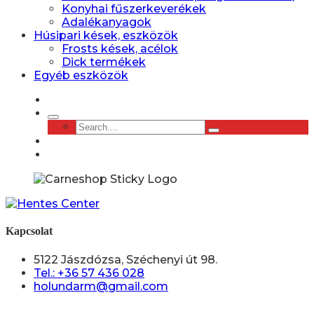
Konyhai fűszerkeverékek
Adalékanyagok
Húsipari kések, eszközök
Frosts kések, acélok
Dick termékek
Egyéb eszközök
Kapcsolat
5122 Jászdózsa, Széchenyi út 98.
Tel.: +36 57 436 028
holundarm@gmail.com