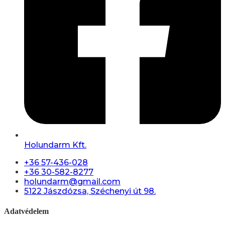
Holundarm Kft.
+36 57-436-028
+36 30-582-8277
holundarm@gmail.com
5122 Jászdózsa, Széchenyi út 98.
Adatvédelem