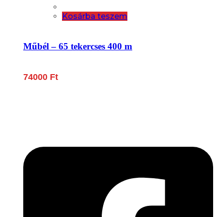
Kosárba teszem
Műbél – 65 tekercses 400 m
74000
Ft
Lépjen be a húsfeldolgozás és a böllér-gasztronómia
világába!