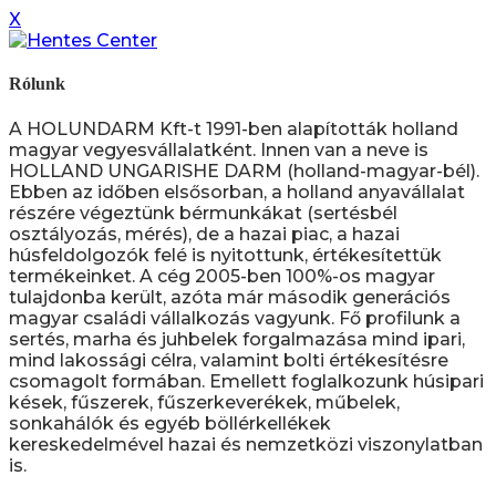
X
Rólunk
A HOLUNDARM Kft-t 1991-ben alapították holland
magyar vegyesvállalatként. Innen van a neve is
HOLLAND UNGARISHE DARM (holland-magyar-bél).
Ebben az időben elsősorban, a holland anyavállalat
részére végeztünk bérmunkákat (sertésbél
osztályozás, mérés), de a hazai piac, a hazai
húsfeldolgozók felé is nyitottunk, értékesítettük
termékeinket. A cég 2005-ben 100%-os magyar
tulajdonba került, azóta már második generációs
magyar családi vállalkozás vagyunk. Fő profilunk a
sertés, marha és juhbelek forgalmazása mind ipari,
mind lakossági célra, valamint bolti értékesítésre
csomagolt formában. Emellett foglalkozunk húsipari
kések, fűszerek, fűszerkeverékek, műbelek,
sonkahálók és egyéb böllérkellékek
kereskedelmével hazai és nemzetközi viszonylatban
is.