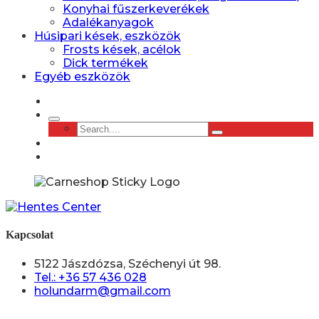
Konyhai fűszerkeverékek
Adalékanyagok
Húsipari kések, eszközök
Frosts kések, acélok
Dick termékek
Egyéb eszközök
Kapcsolat
5122 Jászdózsa, Széchenyi út 98.
Tel.: +36 57 436 028
holundarm@gmail.com