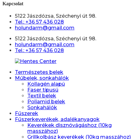
Kapcsolat
5122 Jászdózsa, Széchenyi út 98.
Tel.: +36 57 436 028
holundarm@gmail.com
5122 Jászdózsa, Széchenyi út 98.
holundarm@gmail.com
Tel.: +36 57 436 028
Természetes belek
Műbelek, sonkahálók
Kollagén alapú
Faser típusú
Textil belek
Poliamid belek
Sonkahálók
Fűszerek
Fűszerkeverékek, adalékanyagok
Keverékek disznóvágáshoz (10kg
masszához)
Grillkolbász keverékek (10kg masszához)