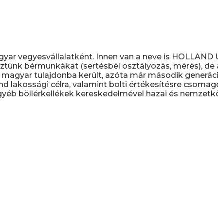
gyar vegyesvállalatként. Innen van a neve is HOLLAN
ztünk bérmunkákat (sertésbél osztályozás, mérés), de a 
magyar tulajdonba került, azóta már második generáció
nd lakossági célra, valamint bolti értékesítésre csomag
yéb böllérkellékek kereskedelmével hazai és nemzetköz