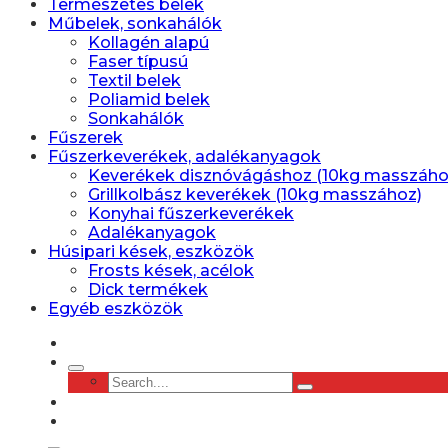
Természetes belek
Műbelek, sonkahálók
Kollagén alapú
Faser típusú
Textil belek
Poliamid belek
Sonkahálók
Fűszerek
Fűszerkeverékek, adalékanyagok
Keverékek disznóvágáshoz (10kg masszáho
Grillkolbász keverékek (10kg masszához)
Konyhai fűszerkeverékek
Adalékanyagok
Húsipari kések, eszközök
Frosts kések, acélok
Dick termékek
Egyéb eszközök