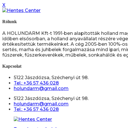
X
Rólunk
A HOLUNDARM Kft-t 1991-ben alapították holland ma
időben elsősorban, a holland anyavállalat részére vége
értékesítettük termékeinket. A cég 2005-ben 100%-os 
sertés, marha és juhbelek forgalmazása mind ipari, mi
fűszerek, fűszerkeverékek, műbelek, sonkahálók és eg
Kapcsolat
5122 Jászdózsa, Széchenyi út 98.
Tel.: +36 57 436 028
holundarm@gmail.com
5122 Jászdózsa, Széchenyi út 98.
holundarm@gmail.com
Tel.: +36 57 436 028