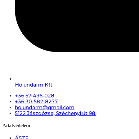
Holundarm Kft.
+36 57-436-028
+36 30-582-8277
holundarm@gmail.com
5122 Jászdózsa, Széchenyi út 98.
Adatvédelem
ÁSZF