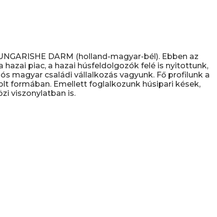
D UNGARISHE DARM (holland-magyar-bél). Ebben az
hazai piac, a hazai húsfeldolgozók felé is nyitottunk,
s magyar családi vállalkozás vagyunk. Fő profilunk a
olt formában. Emellett foglalkozunk húsipari kések,
i viszonylatban is.