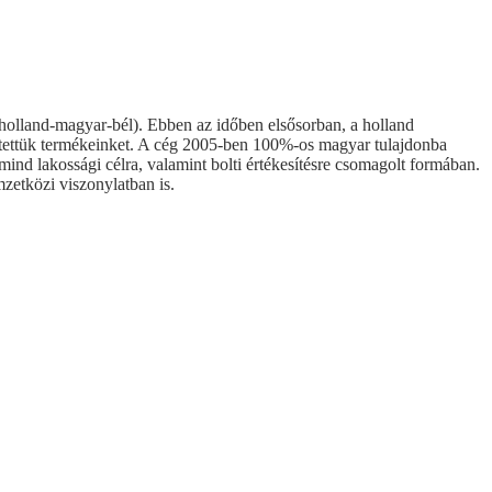
nd-magyar-bél). Ebben az időben elsősorban, a holland
kesítettük termékeinket. A cég 2005-ben 100%-os magyar tulajdonba
ind lakossági célra, valamint bolti értékesítésre csomagolt formában.
zetközi viszonylatban is.