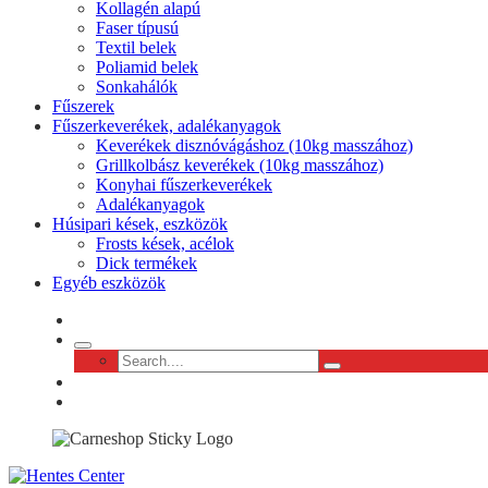
Kollagén alapú
Faser típusú
Textil belek
Poliamid belek
Sonkahálók
Fűszerek
Fűszerkeverékek, adalékanyagok
Keverékek disznóvágáshoz (10kg masszához)
Grillkolbász keverékek (10kg masszához)
Konyhai fűszerkeverékek
Adalékanyagok
Húsipari kések, eszközök
Frosts kések, acélok
Dick termékek
Egyéb eszközök