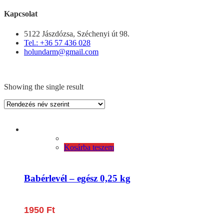
Kapcsolat
5122 Jászdózsa, Széchenyi út 98.
Tel.: +36 57 436 028
holundarm@gmail.com
Showing the single result
Kosárba teszem
Babérlevél – egész 0,25 kg
1950
Ft