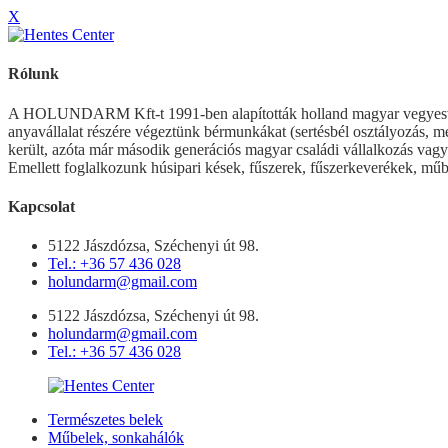
X
Rólunk
A HOLUNDARM Kft-t 1991-ben alapították holland magyar vegyesv
anyavállalat részére végeztünk bérmunkákat (sertésbél osztályozás, mé
került, azóta már második generációs magyar családi vállalkozás vagyu
Emellett foglalkozunk húsipari kések, fűszerek, fűszerkeverékek, műb
Kapcsolat
5122 Jászdózsa, Széchenyi út 98.
Tel.: +36 57 436 028
holundarm@gmail.com
5122 Jászdózsa, Széchenyi út 98.
holundarm@gmail.com
Tel.: +36 57 436 028
Természetes belek
Műbelek, sonkahálók