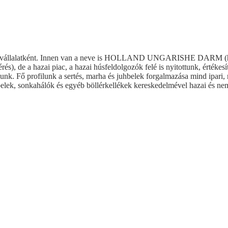
állalatként. Innen van a neve is HOLLAND UNGARISHE DARM (holla
rés), de a hazai piac, a hazai húsfeldolgozók felé is nyitottunk, érté
nk. Fő profilunk a sertés, marha és juhbelek forgalmazása mind ipari, m
elek, sonkahálók és egyéb böllérkellékek kereskedelmével hazai és nem