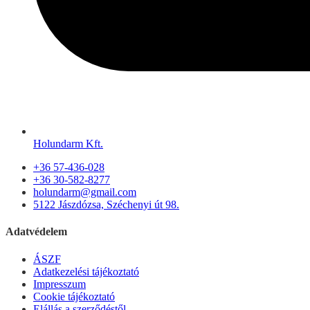
Holundarm Kft.
+36 57-436-028
+36 30-582-8277
holundarm@gmail.com
5122 Jászdózsa, Széchenyi út 98.
Adatvédelem
ÁSZF
Adatkezelési tájékoztató
Impresszum
Cookie tájékoztató
Elállás a szerződéstől