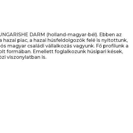
D UNGARISHE DARM (holland-magyar-bél). Ebben az
hazai piac, a hazai húsfeldolgozók felé is nyitottunk,
s magyar családi vállalkozás vagyunk. Fő profilunk a
olt formában. Emellett foglalkozunk húsipari kések,
i viszonylatban is.