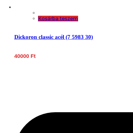
Kosárba teszem
Dickoron classic acél (7 5983 30)
40000
Ft
Lépjen be a húsfeldolgozás és a böllér-gasztronómia 