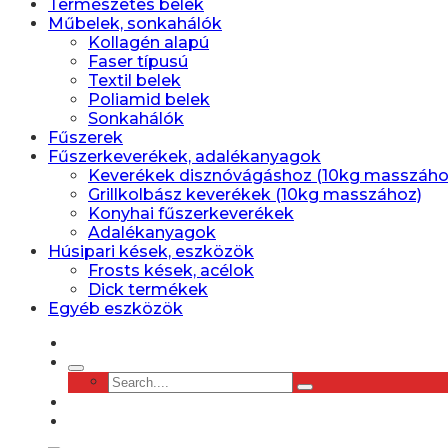
Természetes belek
Műbelek, sonkahálók
Kollagén alapú
Faser típusú
Textil belek
Poliamid belek
Sonkahálók
Fűszerek
Fűszerkeverékek, adalékanyagok
Keverékek disznóvágáshoz (10kg masszáho
Grillkolbász keverékek (10kg masszához)
Konyhai fűszerkeverékek
Adalékanyagok
Húsipari kések, eszközök
Frosts kések, acélok
Dick termékek
Egyéb eszközök