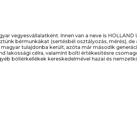
gyar vegyesvállalatként. Innen van a neve is HOLLAN
ztünk bérmunkákat (sertésbél osztályozás, mérés), de a 
magyar tulajdonba került, azóta már második generáció
nd lakossági célra, valamint bolti értékesítésre csomag
yéb böllérkellékek kereskedelmével hazai és nemzetköz