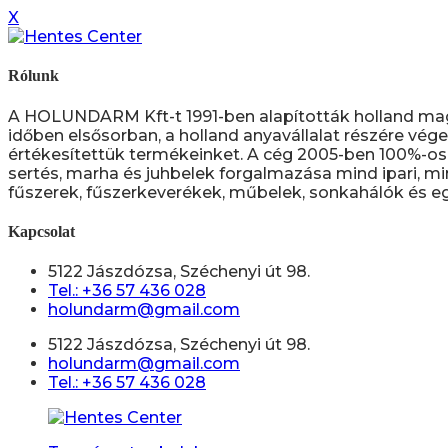
X
Rólunk
A HOLUNDARM Kft-t 1991-ben alapították holland ma
időben elsősorban, a holland anyavállalat részére vége
értékesítettük termékeinket. A cég 2005-ben 100%-os 
sertés, marha és juhbelek forgalmazása mind ipari, mi
fűszerek, fűszerkeverékek, műbelek, sonkahálók és eg
Kapcsolat
5122 Jászdózsa, Széchenyi út 98.
Tel.: +36 57 436 028
holundarm@gmail.com
5122 Jászdózsa, Széchenyi út 98.
holundarm@gmail.com
Tel.: +36 57 436 028