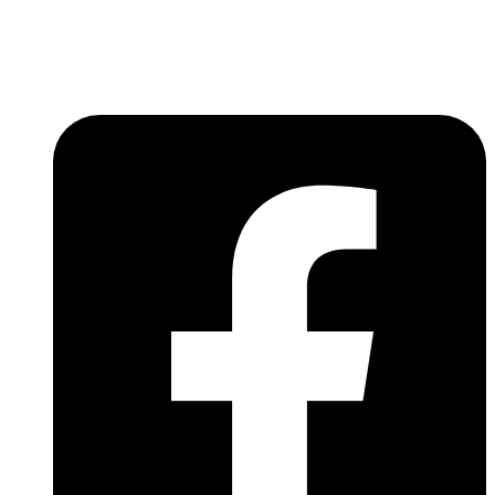
Lépjen be a húsfeldolgozás és a böllér-gasztronómia
világába!