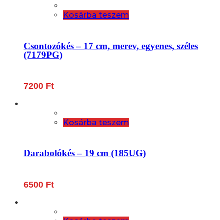
Kosárba teszem
Csontozókés – 17 cm, merev, egyenes, széles
(7179PG)
7200
Ft
Kosárba teszem
Darabolókés – 19 cm (185UG)
6500
Ft