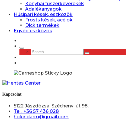
Konyhai fűszerkeverékek
Adalékanyagok
Húsipari kések, eszközök
Frosts kések, acélok
Dick termékek
Egyéb eszközök
Kapcsolat
5122 Jászdózsa, Széchenyi út 98.
Tel.: +36 57 436 028
holundarm@gmail.com