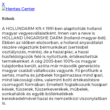
X
Rólunk
A HOLUNDARM Kft-t 1991-ben alapították holland
magyar vegyesvállalatként. Innen van a neve is
HOLLAND UNGARISHE DARM (holland-magyar-bél).
Ebben az időben elsősorban, a holland anyavállalat
részére végeztünk bérmunkákat (sertésbél
osztályozás, mérés), de a hazai piac, a hazai
húsfeldolgozók felé is nyitottunk, értékesítettük
termékeinket. A cég 2005-ben 100%-os magyar
tulajdonba került, azóta már második generációs
magyar családi vállalkozás vagyunk. Fő profilunk a
sertés, marha és juhbelek forgalmazása mind ipari,
mind lakossági célra, valamint bolti értékesítésre
csomagolt formában. Emellett foglalkozunk húsipari
kések, fűszerek, fűszerkeverékek, műbelek,
sonkahálók és egyéb böllérkellékek
kereskedelmével hazai és nemzetközi viszonylatban
is.