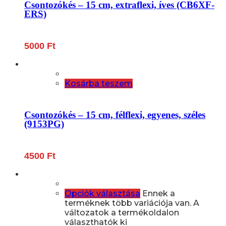
Csontozókés – 15 cm, extraflexi, íves (CB6XF-
ERS)
5000
Ft
Kosárba teszem
Csontozókés – 15 cm, félflexi, egyenes, széles
(9153PG)
4500
Ft
Opciók választása
Ennek a
terméknek több variációja van. A
változatok a termékoldalon
választhatók ki