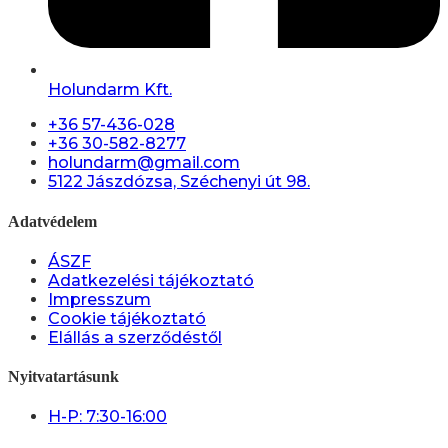
Holundarm Kft.
+36 57-436-028
+36 30-582-8277
holundarm@gmail.com
5122 Jászdózsa, Széchenyi út 98.
Adatvédelem
ÁSZF
Adatkezelési tájékoztató
Impresszum
Cookie tájékoztató
Elállás a szerződéstől
Nyitvatartásunk
H-P: 7:30-16:00