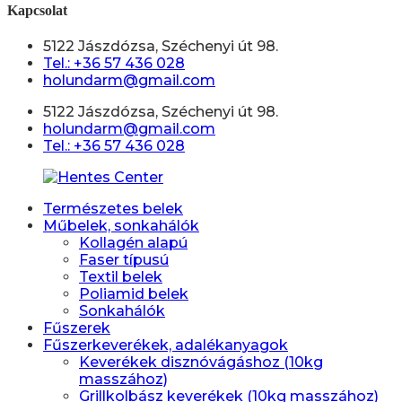
Kapcsolat
5122 Jászdózsa, Széchenyi út 98.
Tel.: +36 57 436 028
holundarm@gmail.com
5122 Jászdózsa, Széchenyi út 98.
holundarm@gmail.com
Tel.: +36 57 436 028
Természetes belek
Műbelek, sonkahálók
Kollagén alapú
Faser típusú
Textil belek
Poliamid belek
Sonkahálók
Fűszerek
Fűszerkeverékek, adalékanyagok
Keverékek disznóvágáshoz (10kg
masszához)
Grillkolbász keverékek (10kg masszához)