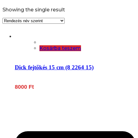
Showing the single result
Kosárba teszem
Dick fejtőkés 15 cm (8 2264 15)
8000
Ft
Lépjen be a húsfeldolgozás és a böllér-gasztronómia
világába!