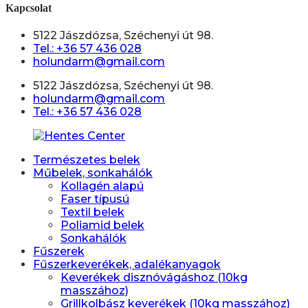
Kapcsolat
5122 Jászdózsa, Széchenyi út 98.
Tel.: +36 57 436 028
holundarm@gmail.com
5122 Jászdózsa, Széchenyi út 98.
holundarm@gmail.com
Tel.: +36 57 436 028
Természetes belek
Műbelek, sonkahálók
Kollagén alapú
Faser típusú
Textil belek
Poliamid belek
Sonkahálók
Fűszerek
Fűszerkeverékek, adalékanyagok
Keverékek disznóvágáshoz (10kg
masszához)
Grillkolbász keverékek (10kg masszához)