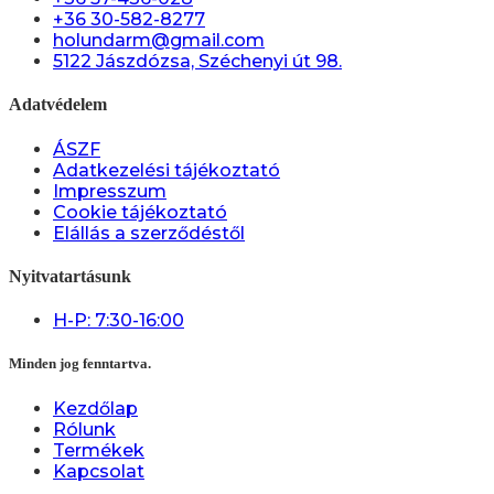
+36 30-582-8277
holundarm@gmail.com
5122 Jászdózsa, Széchenyi út 98.
Adatvédelem
ÁSZF
Adatkezelési tájékoztató
Impresszum
Cookie tájékoztató
Elállás a szerződéstől
Nyitvatartásunk
H-P: 7:30-16:00
Minden jog fenntartva.
Kezdőlap
Rólunk
Termékek
Kapcsolat