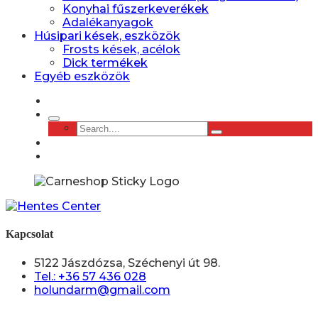
Konyhai fűszerkeverékek
Adalékanyagok
Húsipari kések, eszközök
Frosts kések, acélok
Dick termékek
Egyéb eszközök
Kapcsolat
5122 Jászdózsa, Széchenyi út 98.
Tel.: +36 57 436 028
holundarm@gmail.com