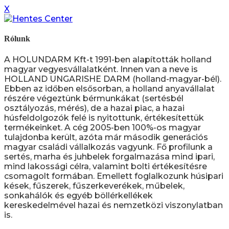
X
Rólunk
A HOLUNDARM Kft-t 1991-ben alapították holland
magyar vegyesvállalatként. Innen van a neve is
HOLLAND UNGARISHE DARM (holland-magyar-bél).
Ebben az időben elsősorban, a holland anyavállalat
részére végeztünk bérmunkákat (sertésbél
osztályozás, mérés), de a hazai piac, a hazai
húsfeldolgozók felé is nyitottunk, értékesítettük
termékeinket. A cég 2005-ben 100%-os magyar
tulajdonba került, azóta már második generációs
magyar családi vállalkozás vagyunk. Fő profilunk a
sertés, marha és juhbelek forgalmazása mind ipari,
mind lakossági célra, valamint bolti értékesítésre
csomagolt formában. Emellett foglalkozunk húsipari
kések, fűszerek, fűszerkeverékek, műbelek,
sonkahálók és egyéb böllérkellékek
kereskedelmével hazai és nemzetközi viszonylatban
is.