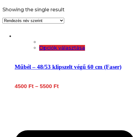
Showing the single result
Ennek
Opciók választása
a
terméknek
több
Műbél – 48/53 klipszelt végű 60 cm (Faser)
variációja
van.
A
Ártartomány:
4500
Ft
–
5500
Ft
változatok
4500 Ft
a
-
termékoldalon
5500 Ft
választhatók
Lépjen be a húsfeldolgozás és a böllér-gasztronómia
ki
világába!