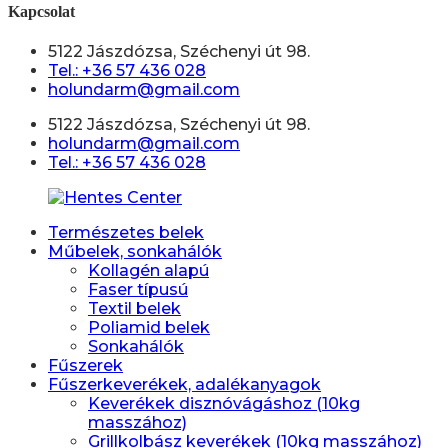
Kapcsolat
5122 Jászdózsa, Széchenyi út 98.
Tel.: +36 57 436 028
holundarm@gmail.com
5122 Jászdózsa, Széchenyi út 98.
holundarm@gmail.com
Tel.: +36 57 436 028
Természetes belek
Műbelek, sonkahálók
Kollagén alapú
Faser típusú
Textil belek
Poliamid belek
Sonkahálók
Fűszerek
Fűszerkeverékek, adalékanyagok
Keverékek disznóvágáshoz (10kg
masszához)
Grillkolbász keverékek (10kg masszához)