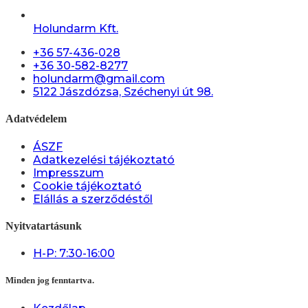
Holundarm Kft.
+36 57-436-028
+36 30-582-8277
holundarm@gmail.com
5122 Jászdózsa, Széchenyi út 98.
Adatvédelem
ÁSZF
Adatkezelési tájékoztató
Impresszum
Cookie tájékoztató
Elállás a szerződéstől
Nyitvatartásunk
H-P: 7:30-16:00
Minden jog fenntartva.