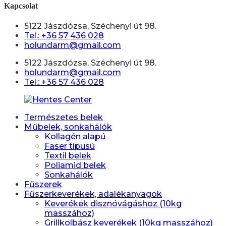
Kapcsolat
5122 Jászdózsa, Széchenyi út 98.
Tel.: +36 57 436 028
holundarm@gmail.com
5122 Jászdózsa, Széchenyi út 98.
holundarm@gmail.com
Tel.: +36 57 436 028
Természetes belek
Műbelek, sonkahálók
Kollagén alapú
Faser típusú
Textil belek
Poliamid belek
Sonkahálók
Fűszerek
Fűszerkeverékek, adalékanyagok
Keverékek disznóvágáshoz (10kg
masszához)
Grillkolbász keverékek (10kg masszához)