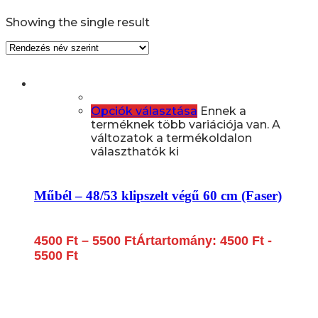
Showing the single result
Opciók választása
Ennek a
terméknek több variációja van. A
változatok a termékoldalon
választhatók ki
Műbél – 48/53 klipszelt végű 60 cm (Faser)
4500
Ft
–
5500
Ft
Ártartomány: 4500 Ft -
5500 Ft
Lépjen be a húsfeldolgozás és a böllér-gasztronómia