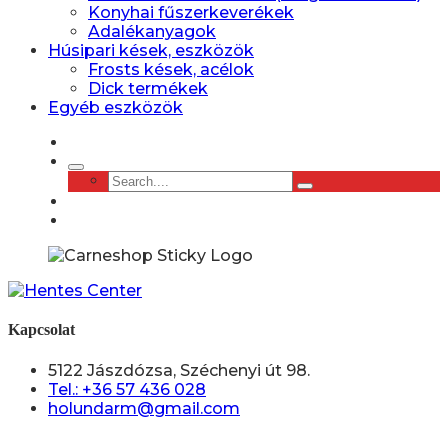
Konyhai fűszerkeverékek
Adalékanyagok
Húsipari kések, eszközök
Frosts kések, acélok
Dick termékek
Egyéb eszközök
Kapcsolat
5122 Jászdózsa, Széchenyi út 98.
Tel.: +36 57 436 028
holundarm@gmail.com