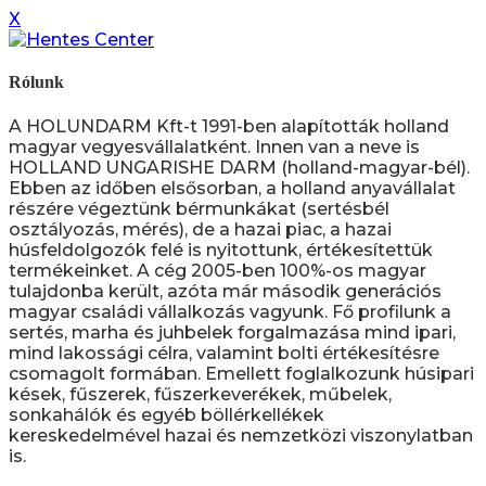
X
Rólunk
A HOLUNDARM Kft-t 1991-ben alapították holland
magyar vegyesvállalatként. Innen van a neve is
HOLLAND UNGARISHE DARM (holland-magyar-bél).
Ebben az időben elsősorban, a holland anyavállalat
részére végeztünk bérmunkákat (sertésbél
osztályozás, mérés), de a hazai piac, a hazai
húsfeldolgozók felé is nyitottunk, értékesítettük
termékeinket. A cég 2005-ben 100%-os magyar
tulajdonba került, azóta már második generációs
magyar családi vállalkozás vagyunk. Fő profilunk a
sertés, marha és juhbelek forgalmazása mind ipari,
mind lakossági célra, valamint bolti értékesítésre
csomagolt formában. Emellett foglalkozunk húsipari
kések, fűszerek, fűszerkeverékek, műbelek,
sonkahálók és egyéb böllérkellékek
kereskedelmével hazai és nemzetközi viszonylatban
is.