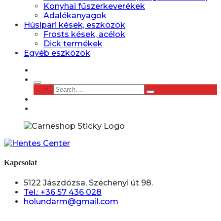
Konyhai fűszerkeverékek
Adalékanyagok
Húsipari kések, eszközök
Frosts kések, acélok
Dick termékek
Egyéb eszközök
Kapcsolat
5122 Jászdózsa, Széchenyi út 98.
Tel.: +36 57 436 028
holundarm@gmail.com