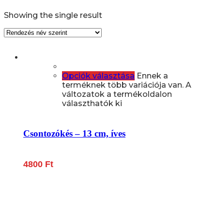
Showing the single result
Opciók választása
Ennek a
terméknek több variációja van. A
változatok a termékoldalon
választhatók ki
Csontozókés – 13 cm, íves
4800
Ft
Lépjen be a húsfeldolgozás és a böllér-gasztronómia
világába!