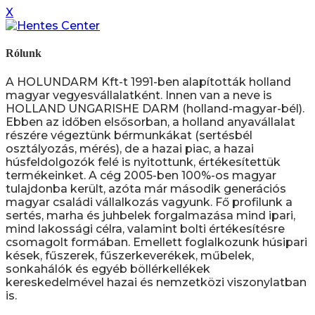
X
Rólunk
A HOLUNDARM Kft-t 1991-ben alapították holland
magyar vegyesvállalatként. Innen van a neve is
HOLLAND UNGARISHE DARM (holland-magyar-bél).
Ebben az időben elsősorban, a holland anyavállalat
részére végeztünk bérmunkákat (sertésbél
osztályozás, mérés), de a hazai piac, a hazai
húsfeldolgozók felé is nyitottunk, értékesítettük
termékeinket. A cég 2005-ben 100%-os magyar
tulajdonba került, azóta már második generációs
magyar családi vállalkozás vagyunk. Fő profilunk a
sertés, marha és juhbelek forgalmazása mind ipari,
mind lakossági célra, valamint bolti értékesítésre
csomagolt formában. Emellett foglalkozunk húsipari
kések, fűszerek, fűszerkeverékek, műbelek,
sonkahálók és egyéb böllérkellékek
kereskedelmével hazai és nemzetközi viszonylatban
is.