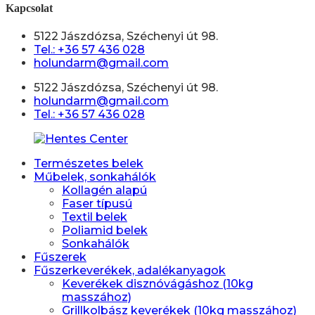
Kapcsolat
5122 Jászdózsa, Széchenyi út 98.
Tel.: +36 57 436 028
holundarm@gmail.com
5122 Jászdózsa, Széchenyi út 98.
holundarm@gmail.com
Tel.: +36 57 436 028
Természetes belek
Műbelek, sonkahálók
Kollagén alapú
Faser típusú
Textil belek
Poliamid belek
Sonkahálók
Fűszerek
Fűszerkeverékek, adalékanyagok
Keverékek disznóvágáshoz (10kg
masszához)
Grillkolbász keverékek (10kg masszához)