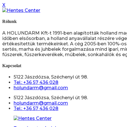
X
Rólunk
A HOLUNDARM Kft-t 1991-ben alapították holland ma
időben elsősorban, a holland anyavállalat részére vége
értékesítettük termékeinket. A cég 2005-ben 100%-os 
sertés, marha és juhbelek forgalmazása mind ipari, mi
fűszerek, fűszerkeverékek, műbelek, sonkahálók és eg
Kapcsolat
5122 Jászdózsa, Széchenyi út 98.
Tel.: +36 57 436 028
holundarm@gmail.com
5122 Jászdózsa, Széchenyi út 98.
holundarm@gmail.com
Tel.: +36 57 436 028