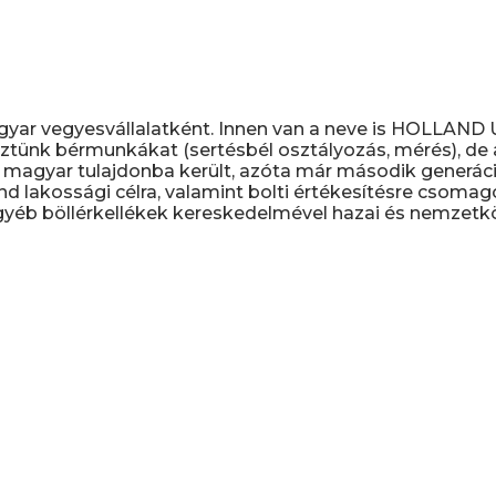
gyar vegyesvállalatként. Innen van a neve is HOLLAN
ztünk bérmunkákat (sertésbél osztályozás, mérés), de a 
magyar tulajdonba került, azóta már második generáció
nd lakossági célra, valamint bolti értékesítésre csomag
yéb böllérkellékek kereskedelmével hazai és nemzetköz