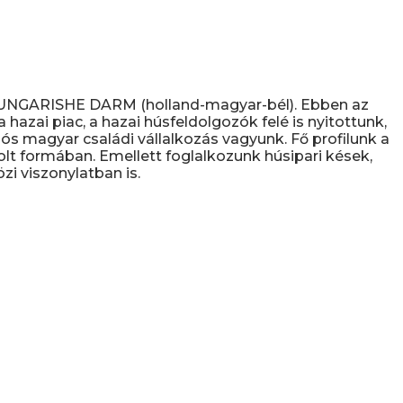
D UNGARISHE DARM (holland-magyar-bél). Ebben az
hazai piac, a hazai húsfeldolgozók felé is nyitottunk,
s magyar családi vállalkozás vagyunk. Fő profilunk a
olt formában. Emellett foglalkozunk húsipari kések,
i viszonylatban is.