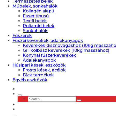
Természetes belek
Műbelek, sonkahálók
Kollagén alapú
Faser típusú
Textil belek
Poliamid belek
Sonkahálók
Fűszerek
Fűszerkeverékek, adalékanyagok
Keverékek disznóvágáshoz (10kg masszáho
Grillkolbász keverékek (10kg masszához)
Konyhai fűszerkeverékek
Adalékanyagok
Húsipari kések, eszközök
Frosts kések, acélok
Dick termékek
Egyéb eszközök