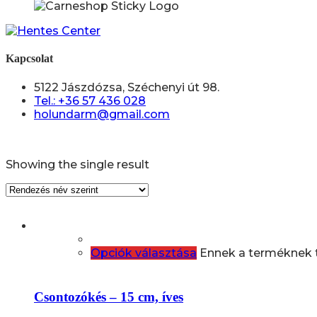
Kapcsolat
5122 Jászdózsa, Széchenyi út 98.
Tel.: +36 57 436 028
holundarm@gmail.com
Showing the single result
Opciók választása
Ennek a terméknek t
Csontozókés – 15 cm, íves