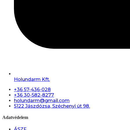
Holundarm Kft.
+36 57-436-028
+36 30-582-8277
holundarm@gmail.com
5122 Jászdózsa, Széchenyi út 98.
Adatvédelem
ÁSZF