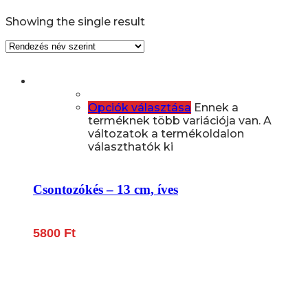
Showing the single result
Opciók választása
Ennek a
terméknek több variációja van. A
változatok a termékoldalon
választhatók ki
Csontozókés – 13 cm, íves
5800
Ft
Lépjen be a húsfeldolgozás és a böllér-gasztronómia
világába!