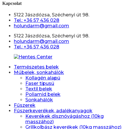
Kapcsolat
5122 Jászdózsa, Széchenyi út 98.
Tel.: +36 57 436 028
holundarm@gmail.com
5122 Jászdózsa, Széchenyi út 98.
holundarm@gmail.com
Tel.: +36 57 436 028
Természetes belek
Műbelek, sonkahálók
Kollagén alapú
Faser típusú
Textil belek
Poliamid belek
Sonkahálók
Fűszerek
Fűszerkeverékek, adalékanyagok
Keverékek disznóvágáshoz (10kg
masszához)
Grillkolbász keverékek (10kg masszához)