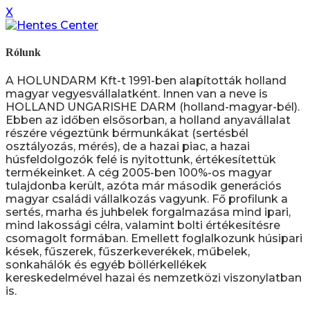
X
Rólunk
A HOLUNDARM Kft-t 1991-ben alapították holland
magyar vegyesvállalatként. Innen van a neve is
HOLLAND UNGARISHE DARM (holland-magyar-bél).
Ebben az időben elsősorban, a holland anyavállalat
részére végeztünk bérmunkákat (sertésbél
osztályozás, mérés), de a hazai piac, a hazai
húsfeldolgozók felé is nyitottunk, értékesítettük
termékeinket. A cég 2005-ben 100%-os magyar
tulajdonba került, azóta már második generációs
magyar családi vállalkozás vagyunk. Fő profilunk a
sertés, marha és juhbelek forgalmazása mind ipari,
mind lakossági célra, valamint bolti értékesítésre
csomagolt formában. Emellett foglalkozunk húsipari
kések, fűszerek, fűszerkeverékek, műbelek,
sonkahálók és egyéb böllérkellékek
kereskedelmével hazai és nemzetközi viszonylatban
is.