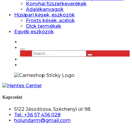
Konyhai fűszerkeverékek
Adalékanyagok
Húsipari kések, eszközök
Frosts kések, acélok
Dick termékek
Egyéb eszközök
Kapcsolat
5122 Jászdózsa, Széchenyi út 98.
Tel.: +36 57 436 028
holundarm@gmail.com