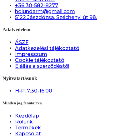
+36 30-582-8277
holundarm@gmail.com
5122 Jászdózsa, Széchenyi út 98.
Adatvédelem
ÁSZF
Adatkezelési tájékoztató
Impresszum
Cookie tájékoztató
Elállás a szerződéstől
Nyitvatartásunk
H-P: 7:30-16:00
Minden jog fenntartva.
Kezdőlap
Rólunk
Termékek
Kapcsolat