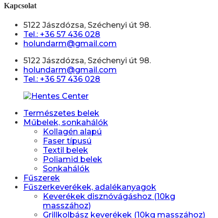
Kapcsolat
5122 Jászdózsa, Széchenyi út 98.
Tel.: +36 57 436 028
holundarm@gmail.com
5122 Jászdózsa, Széchenyi út 98.
holundarm@gmail.com
Tel.: +36 57 436 028
Természetes belek
Műbelek, sonkahálók
Kollagén alapú
Faser típusú
Textil belek
Poliamid belek
Sonkahálók
Fűszerek
Fűszerkeverékek, adalékanyagok
Keverékek disznóvágáshoz (10kg
masszához)
Grillkolbász keverékek (10kg masszához)