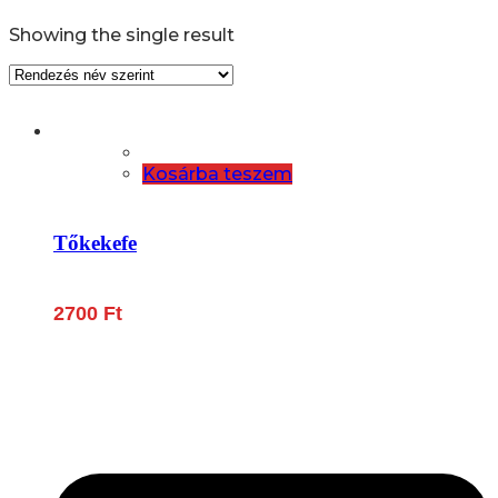
Showing the single result
Kosárba teszem
Tőkekefe
2700
Ft
Lépjen be a húsfeldolgozás és a böllér-gasztronómia
világába!