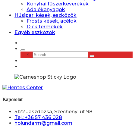
Konyhai fűszerkeverékek
Adalékanyagok
Húsipari kések, eszközök
Frosts kések, acélok
Dick termékek
Egyéb eszközök
Kapcsolat
5122 Jászdózsa, Széchenyi út 98.
Tel.: +36 57 436 028
holundarm@gmail.com