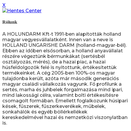
X
Rólunk
A HOLUNDARM Kft-t 1991-ben alapították holland
magyar vegyesvállalatként. Innen van a neve is
HOLLAND UNGARISHE DARM (holland-magyar-bél).
Ebben az időben elsősorban, a holland anyavállalat
részére végeztünk bérmunkákat (sertésbél
osztályozás, mérés), de a hazai piac, a hazai
húsfeldolgozók felé is nyitottunk, értékesítettük
termékeinket. A cég 2005-ben 100%-os magyar
tulajdonba került, azóta már második generációs
magyar családi vállalkozás vagyunk. Fő profilunk a
sertés, marha és juhbelek forgalmazása mind ipari,
mind lakossági célra, valamint bolti értékesítésre
csomagolt formában. Emellett foglalkozunk húsipari
kések, fűszerek, fűszerkeverékek, műbelek,
sonkahálók és egyéb böllérkellékek
kereskedelmével hazai és nemzetközi viszonylatban
is.