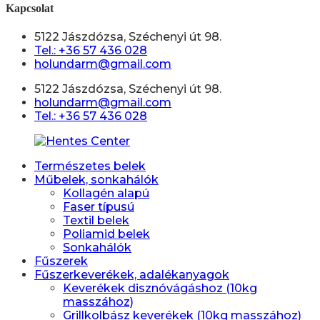
Kapcsolat
5122 Jászdózsa, Széchenyi út 98.
Tel.: +36 57 436 028
holundarm@gmail.com
5122 Jászdózsa, Széchenyi út 98.
holundarm@gmail.com
Tel.: +36 57 436 028
Természetes belek
Műbelek, sonkahálók
Kollagén alapú
Faser típusú
Textil belek
Poliamid belek
Sonkahálók
Fűszerek
Fűszerkeverékek, adalékanyagok
Keverékek disznóvágáshoz (10kg
masszához)
Grillkolbász keverékek (10kg masszához)