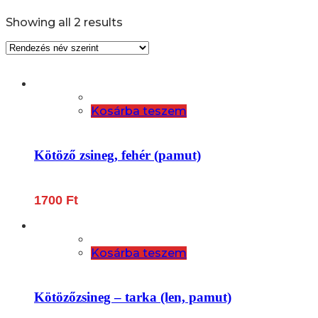
Showing all 2 results
Kosárba teszem
Kötöző zsineg, fehér (pamut)
1700
Ft
Kosárba teszem
Kötözőzsineg – tarka (len, pamut)