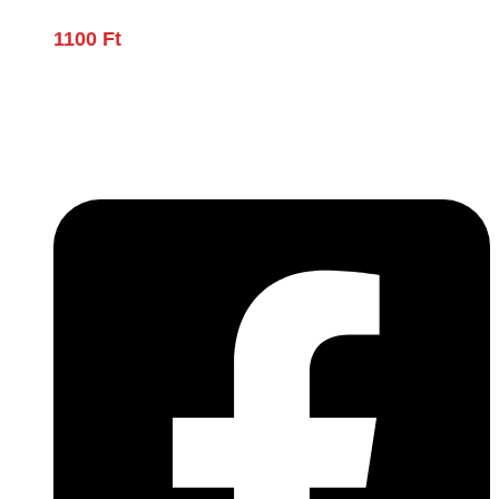
1100
Ft
Lépjen be a húsfeldolgozás és a böllér-gasztronómia
világába!