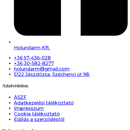
Holundarm Kft.
+36 57-436-028
+36 30-582-8277
holundarm@gmail.com
5122 Jászdózsa, Széchenyi út 98.
Adatvédelem
ÁSZF
Adatkezelési tájékoztató
Impresszum
Cookie tájékoztató
Elállás a szerződéstől