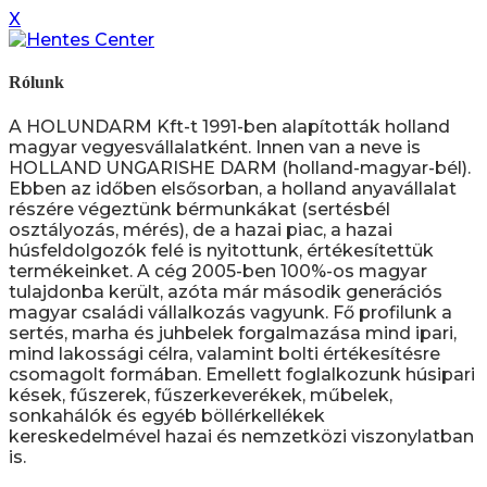
X
Rólunk
A HOLUNDARM Kft-t 1991-ben alapították holland
magyar vegyesvállalatként. Innen van a neve is
HOLLAND UNGARISHE DARM (holland-magyar-bél).
Ebben az időben elsősorban, a holland anyavállalat
részére végeztünk bérmunkákat (sertésbél
osztályozás, mérés), de a hazai piac, a hazai
húsfeldolgozók felé is nyitottunk, értékesítettük
termékeinket. A cég 2005-ben 100%-os magyar
tulajdonba került, azóta már második generációs
magyar családi vállalkozás vagyunk. Fő profilunk a
sertés, marha és juhbelek forgalmazása mind ipari,
mind lakossági célra, valamint bolti értékesítésre
csomagolt formában. Emellett foglalkozunk húsipari
kések, fűszerek, fűszerkeverékek, műbelek,
sonkahálók és egyéb böllérkellékek
kereskedelmével hazai és nemzetközi viszonylatban
is.