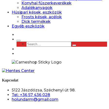
Konyhai fűszerkeverékek
Adalékanyagok
Húsipari kések, eszközök
Frosts kések, acélok
Dick termékek
Egyéb eszközök
Kapcsolat
5122 Jászdózsa, Széchenyi út 98.
Tel.: +36 57 436 028
holundarm@gmail.com