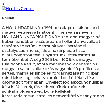
X
Rólunk
A HOLUNDARM Kft-t 1991-ben alapították holland
magyar vegyesvállalatként. Innen van a neve is
HOLLAND UNGARISHE DARM (holland-magyar-bél).
Ebben az időben elsősorban, a holland anyavállalat
részére végeztünk bérmunkákat (sertésbél
osztályozás, mérés), de a hazai piac, a hazai
húsfeldolgozók felé is nyitottunk, értékesítettük
termékeinket. A cég 2005-ben 100%-os magyar
tulajdonba került, azóta már második generációs
magyar családi vállalkozás vagyunk. Fő profilunk a
sertés, marha és juhbelek forgalmazása mind ipari,
mind lakossági célra, valamint bolti értékesítésre
csomagolt formában. Emellett foglalkozunk húsipari
kések, fűszerek, fűszerkeverékek, műbelek,
sonkahálók és egyéb böllérkellékek
kereskedelmével hazai és nemzetközi viszonylatban
is.