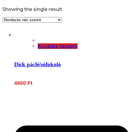
Showing the single result
Kosárba teszem
Dick páclé/sófokoló
4800
Ft
Lépjen be a húsfeldolgozás és a böllér-gasztronómia
világába!