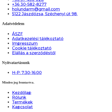
+36 30-582-8277
holundarm@gmail.com
5122 Jászdózsa, Széchenyi út 98.
Adatvédelem
ÁSZF
Adatkezelési tájékoztató
Impresszum
Cookie tájékoztató
Elállás a szerződéstől
Nyitvatartásunk
H-P: 7:30-16:00
Minden jog fenntartva.
Kezdőlap
Rólunk
Termékek
Kapcsolat