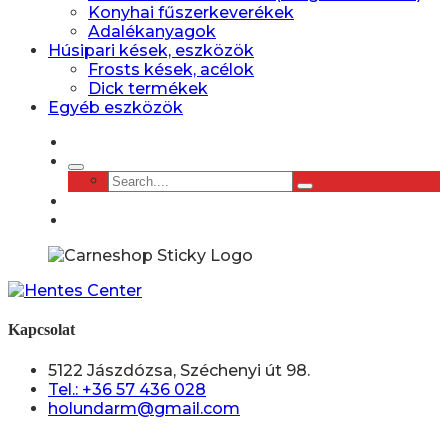
Konyhai fűszerkeverékek
Adalékanyagok
Húsipari kések, eszközök
Frosts kések, acélok
Dick termékek
Egyéb eszközök
Kapcsolat
5122 Jászdózsa, Széchenyi út 98.
Tel.: +36 57 436 028
holundarm@gmail.com