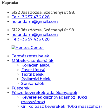
Kapcsolat
5122 Jászdózsa, Széchenyi út 98.
Tel.: +36 57 436 028
holundarm@gmail.com
5122 Jászdózsa, Széchenyi út 98.
holundarm@gmail.com
Tel.: +36 57 436 028
Természetes belek
Műbelek, sonkahálók
Kollagén alapú
Faser típusú
Textil belek
Poliamid belek
Sonkahálók
Fűszerek
Fűszerkeverékek, adalékanyagok
Keverékek disznóvágáshoz (10kg
masszához)
Grillkolbász keverékek (10kg masszához)