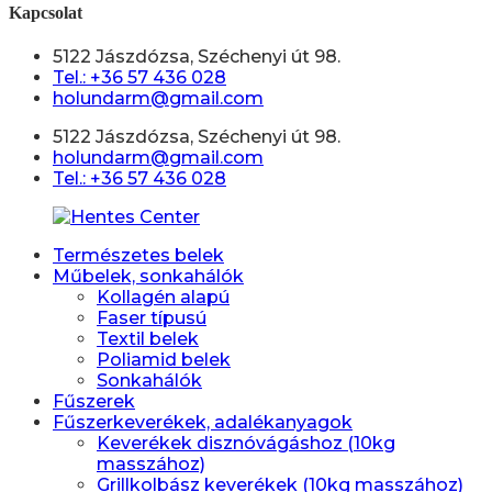
Kapcsolat
5122 Jászdózsa, Széchenyi út 98.
Tel.: +36 57 436 028
holundarm@gmail.com
5122 Jászdózsa, Széchenyi út 98.
holundarm@gmail.com
Tel.: +36 57 436 028
Természetes belek
Műbelek, sonkahálók
Kollagén alapú
Faser típusú
Textil belek
Poliamid belek
Sonkahálók
Fűszerek
Fűszerkeverékek, adalékanyagok
Keverékek disznóvágáshoz (10kg
masszához)
Grillkolbász keverékek (10kg masszához)