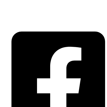
Lépjen be a húsfeldolgozás és a böllér-gasztronómia
világába!