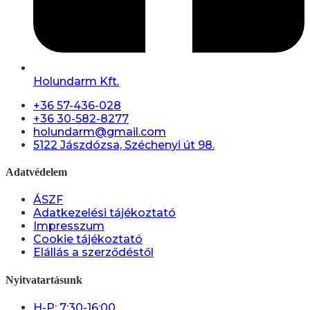
Holundarm Kft.
+36 57-436-028
+36 30-582-8277
holundarm@gmail.com
5122 Jászdózsa, Széchenyi út 98.
Adatvédelem
ÁSZF
Adatkezelési tájékoztató
Impresszum
Cookie tájékoztató
Elállás a szerződéstől
Nyitvatartásunk
H-P: 7:30-16:00