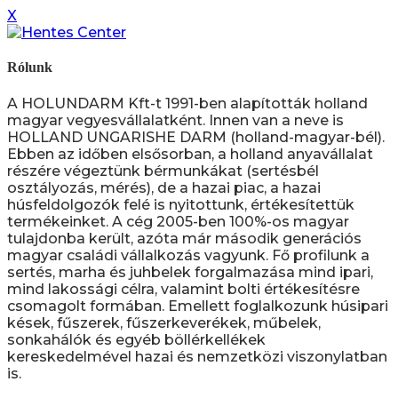
X
Rólunk
A HOLUNDARM Kft-t 1991-ben alapították holland
magyar vegyesvállalatként. Innen van a neve is
HOLLAND UNGARISHE DARM (holland-magyar-bél).
Ebben az időben elsősorban, a holland anyavállalat
részére végeztünk bérmunkákat (sertésbél
osztályozás, mérés), de a hazai piac, a hazai
húsfeldolgozók felé is nyitottunk, értékesítettük
termékeinket. A cég 2005-ben 100%-os magyar
tulajdonba került, azóta már második generációs
magyar családi vállalkozás vagyunk. Fő profilunk a
sertés, marha és juhbelek forgalmazása mind ipari,
mind lakossági célra, valamint bolti értékesítésre
csomagolt formában. Emellett foglalkozunk húsipari
kések, fűszerek, fűszerkeverékek, műbelek,
sonkahálók és egyéb böllérkellékek
kereskedelmével hazai és nemzetközi viszonylatban
is.