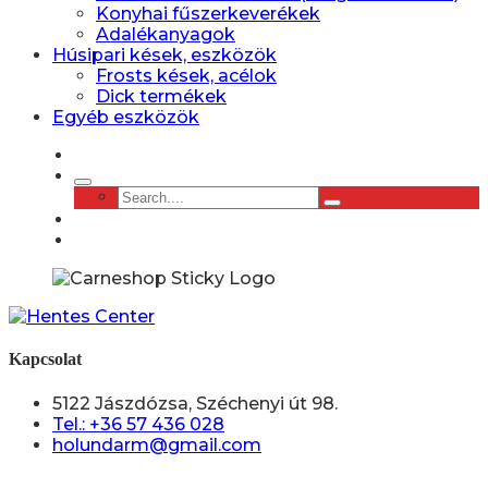
Konyhai fűszerkeverékek
Adalékanyagok
Húsipari kések, eszközök
Frosts kések, acélok
Dick termékek
Egyéb eszközök
Kapcsolat
5122 Jászdózsa, Széchenyi út 98.
Tel.: +36 57 436 028
holundarm@gmail.com