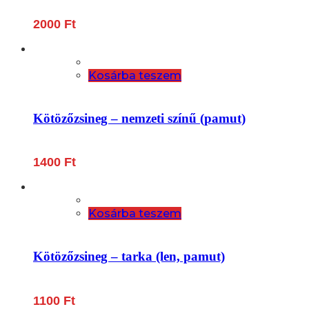
2000
Ft
Kosárba teszem
Kötözőzsineg – nemzeti színű (pamut)
1400
Ft
Kosárba teszem
Kötözőzsineg – tarka (len, pamut)
1100
Ft