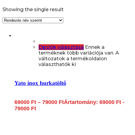
Showing the single result
Opciók választása
Ennek a
terméknek több variációja van. A
változatok a termékoldalon
választhatók ki
Yato inox hurkatöltő
69000
Ft
–
79000
Ft
Ártartomány: 69000 Ft -
79000 Ft
Lépjen be a húsfeldolgozás és a böllér-gasztronómia