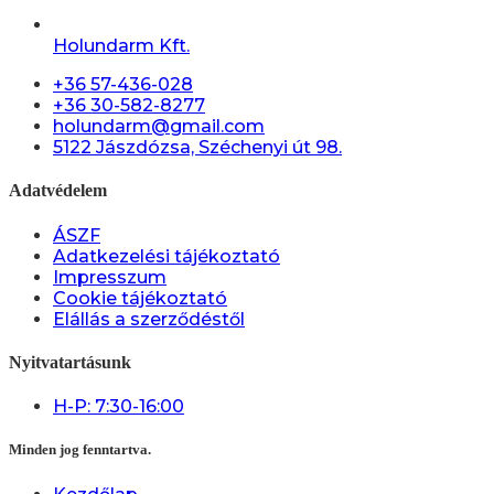
Holundarm Kft.
+36 57-436-028
+36 30-582-8277
holundarm@gmail.com
5122 Jászdózsa, Széchenyi út 98.
Adatvédelem
ÁSZF
Adatkezelési tájékoztató
Impresszum
Cookie tájékoztató
Elállás a szerződéstől
Nyitvatartásunk
H-P: 7:30-16:00
Minden jog fenntartva.