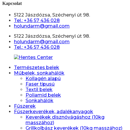
Kapcsolat
5122 Jászdózsa, Széchenyi út 98.
Tel.: +36 57 436 028
holundarm@gmail.com
5122 Jászdózsa, Széchenyi út 98.
holundarm@gmail.com
Tel.: +36 57 436 028
Természetes belek
Műbelek, sonkahálók
Kollagén alapú
Faser típusú
Textil belek
Poliamid belek
Sonkahálók
Fűszerek
Fűszerkeverékek, adalékanyagok
Keverékek disznóvágáshoz (10kg
masszához)
Grillkolbász keverékek (10kg masszához)