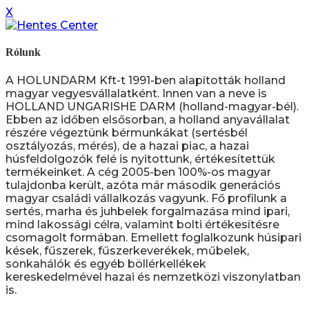
X
Rólunk
A HOLUNDARM Kft-t 1991-ben alapították holland
magyar vegyesvállalatként. Innen van a neve is
HOLLAND UNGARISHE DARM (holland-magyar-bél).
Ebben az időben elsősorban, a holland anyavállalat
részére végeztünk bérmunkákat (sertésbél
osztályozás, mérés), de a hazai piac, a hazai
húsfeldolgozók felé is nyitottunk, értékesítettük
termékeinket. A cég 2005-ben 100%-os magyar
tulajdonba került, azóta már második generációs
magyar családi vállalkozás vagyunk. Fő profilunk a
sertés, marha és juhbelek forgalmazása mind ipari,
mind lakossági célra, valamint bolti értékesítésre
csomagolt formában. Emellett foglalkozunk húsipari
kések, fűszerek, fűszerkeverékek, műbelek,
sonkahálók és egyéb böllérkellékek
kereskedelmével hazai és nemzetközi viszonylatban
is.