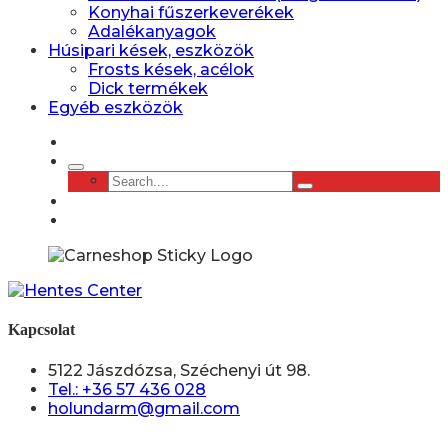
Konyhai fűszerkeverékek
Adalékanyagok
Húsipari kések, eszközök
Frosts kések, acélok
Dick termékek
Egyéb eszközök
Kapcsolat
5122 Jászdózsa, Széchenyi út 98.
Tel.: +36 57 436 028
holundarm@gmail.com