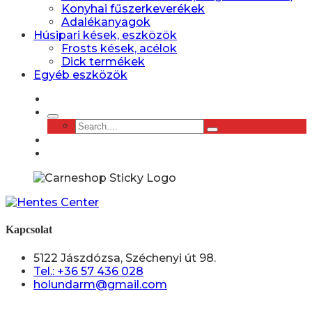
Konyhai fűszerkeverékek
Adalékanyagok
Húsipari kések, eszközök
Frosts kések, acélok
Dick termékek
Egyéb eszközök
Kapcsolat
5122 Jászdózsa, Széchenyi út 98.
Tel.: +36 57 436 028
holundarm@gmail.com