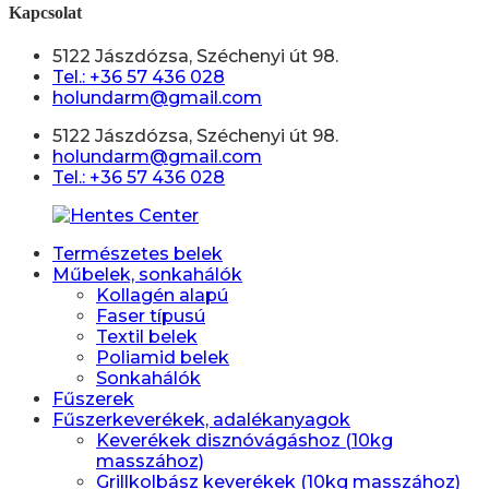
Kapcsolat
5122 Jászdózsa, Széchenyi út 98.
Tel.: +36 57 436 028
holundarm@gmail.com
5122 Jászdózsa, Széchenyi út 98.
holundarm@gmail.com
Tel.: +36 57 436 028
Természetes belek
Műbelek, sonkahálók
Kollagén alapú
Faser típusú
Textil belek
Poliamid belek
Sonkahálók
Fűszerek
Fűszerkeverékek, adalékanyagok
Keverékek disznóvágáshoz (10kg
masszához)
Grillkolbász keverékek (10kg masszához)