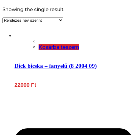
Showing the single result
Kosárba teszem
Dick bicska – fanyelű (8 2004 09)
22000
Ft
Lépjen be a húsfeldolgozás és a böllér-gasztronómia
világába!