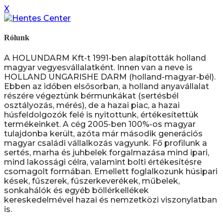
X
Rólunk
A HOLUNDARM Kft-t 1991-ben alapították holland
magyar vegyesvállalatként. Innen van a neve is
HOLLAND UNGARISHE DARM (holland-magyar-bél).
Ebben az időben elsősorban, a holland anyavállalat
részére végeztünk bérmunkákat (sertésbél
osztályozás, mérés), de a hazai piac, a hazai
húsfeldolgozók felé is nyitottunk, értékesítettük
termékeinket. A cég 2005-ben 100%-os magyar
tulajdonba került, azóta már második generációs
magyar családi vállalkozás vagyunk. Fő profilunk a
sertés, marha és juhbelek forgalmazása mind ipari,
mind lakossági célra, valamint bolti értékesítésre
csomagolt formában. Emellett foglalkozunk húsipari
kések, fűszerek, fűszerkeverékek, műbelek,
sonkahálók és egyéb böllérkellékek
kereskedelmével hazai és nemzetközi viszonylatban
is.