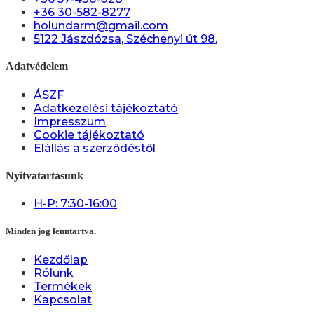
+36 30-582-8277
holundarm@gmail.com
5122 Jászdózsa, Széchenyi út 98.
Adatvédelem
ÁSZF
Adatkezelési tájékoztató
Impresszum
Cookie tájékoztató
Elállás a szerződéstől
Nyitvatartásunk
H-P: 7:30-16:00
Minden jog fenntartva.
Kezdőlap
Rólunk
Termékek
Kapcsolat