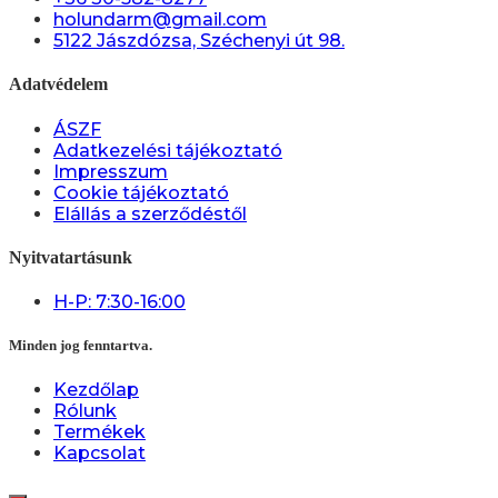
holundarm@gmail.com
5122 Jászdózsa, Széchenyi út 98.
Adatvédelem
ÁSZF
Adatkezelési tájékoztató
Impresszum
Cookie tájékoztató
Elállás a szerződéstől
Nyitvatartásunk
H-P: 7:30-16:00
Minden jog fenntartva.
Kezdőlap
Rólunk
Termékek
Kapcsolat