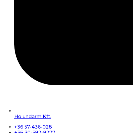
Holundarm Kft.
+36 57-436-028
+36 30-582-8277