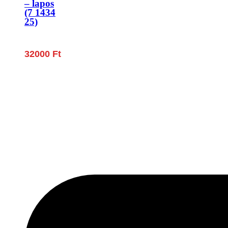
– lapos
(7 1434
25)
32000
Ft
Lépjen be a húsfeldolgozás és a böllér-gasztronómia 