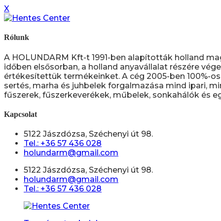
X
Rólunk
A HOLUNDARM Kft-t 1991-ben alapították holland ma
időben elsősorban, a holland anyavállalat részére vége
értékesítettük termékeinket. A cég 2005-ben 100%-os 
sertés, marha és juhbelek forgalmazása mind ipari, mi
fűszerek, fűszerkeverékek, műbelek, sonkahálók és eg
Kapcsolat
5122 Jászdózsa, Széchenyi út 98.
Tel.: +36 57 436 028
holundarm@gmail.com
5122 Jászdózsa, Széchenyi út 98.
holundarm@gmail.com
Tel.: +36 57 436 028