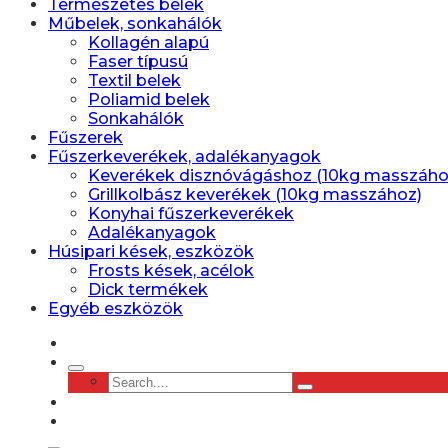
Természetes belek
Műbelek, sonkahálók
Kollagén alapú
Faser típusú
Textil belek
Poliamid belek
Sonkahálók
Fűszerek
Fűszerkeverékek, adalékanyagok
Keverékek disznóvágáshoz (10kg masszáho
Grillkolbász keverékek (10kg masszához)
Konyhai fűszerkeverékek
Adalékanyagok
Húsipari kések, eszközök
Frosts kések, acélok
Dick termékek
Egyéb eszközök