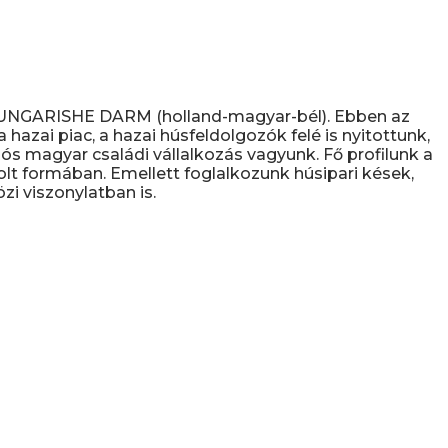
D UNGARISHE DARM (holland-magyar-bél). Ebben az
hazai piac, a hazai húsfeldolgozók felé is nyitottunk,
s magyar családi vállalkozás vagyunk. Fő profilunk a
olt formában. Emellett foglalkozunk húsipari kések,
i viszonylatban is.