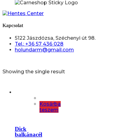
Kapcsolat
5122 Jászdózsa, Széchenyi út 98.
Tel.: +36 57 436 028
holundarm@gmail.com
Showing the single result
Kosárba
teszem
Dick
balkánacél