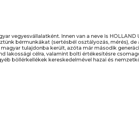
gyar vegyesvállalatként. Innen van a neve is HOLLAN
ztünk bérmunkákat (sertésbél osztályozás, mérés), de a 
magyar tulajdonba került, azóta már második generáció
nd lakossági célra, valamint bolti értékesítésre csomag
yéb böllérkellékek kereskedelmével hazai és nemzetköz