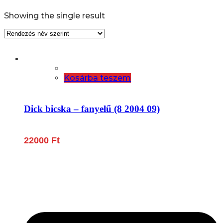
Showing the single result
Kosárba teszem
Dick bicska – fanyelű (8 2004 09)
22000
Ft
Lépjen be a húsfeldolgozás és a böllér-gasztronómia
világába!