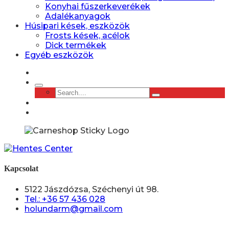
Konyhai fűszerkeverékek
Adalékanyagok
Húsipari kések, eszközök
Frosts kések, acélok
Dick termékek
Egyéb eszközök
Kapcsolat
5122 Jászdózsa, Széchenyi út 98.
Tel.: +36 57 436 028
holundarm@gmail.com