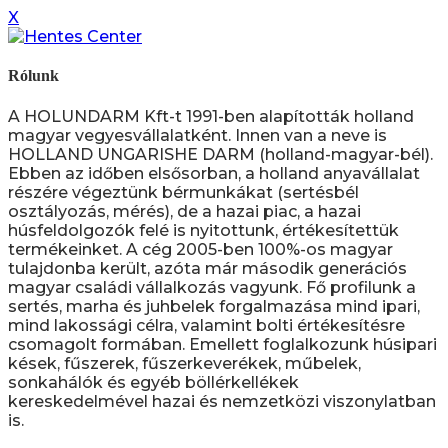
X
Rólunk
A HOLUNDARM Kft-t 1991-ben alapították holland
magyar vegyesvállalatként. Innen van a neve is
HOLLAND UNGARISHE DARM (holland-magyar-bél).
Ebben az időben elsősorban, a holland anyavállalat
részére végeztünk bérmunkákat (sertésbél
osztályozás, mérés), de a hazai piac, a hazai
húsfeldolgozók felé is nyitottunk, értékesítettük
termékeinket. A cég 2005-ben 100%-os magyar
tulajdonba került, azóta már második generációs
magyar családi vállalkozás vagyunk. Fő profilunk a
sertés, marha és juhbelek forgalmazása mind ipari,
mind lakossági célra, valamint bolti értékesítésre
csomagolt formában. Emellett foglalkozunk húsipari
kések, fűszerek, fűszerkeverékek, műbelek,
sonkahálók és egyéb böllérkellékek
kereskedelmével hazai és nemzetközi viszonylatban
is.