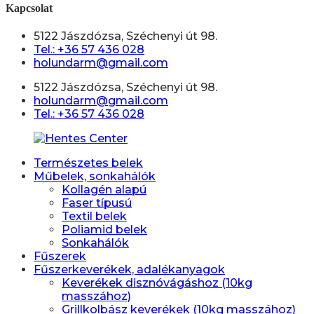
Kapcsolat
5122 Jászdózsa, Széchenyi út 98.
Tel.: +36 57 436 028
holundarm@gmail.com
5122 Jászdózsa, Széchenyi út 98.
holundarm@gmail.com
Tel.: +36 57 436 028
Természetes belek
Műbelek, sonkahálók
Kollagén alapú
Faser típusú
Textil belek
Poliamid belek
Sonkahálók
Fűszerek
Fűszerkeverékek, adalékanyagok
Keverékek disznóvágáshoz (10kg
masszához)
Grillkolbász keverékek (10kg masszához)