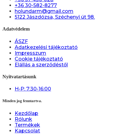
+36 30-582-8277
holundarm@gmail.com
5122 Jászdózsa, Széchenyi út 98.
Adatvédelem
ÁSZF
Adatkezelési tájékoztató
Impresszum
Cookie tájékoztató
Elállás a szerződéstől
Nyitvatartásunk
H-P: 7:30-16:00
Minden jog fenntartva.
Kezdőlap
Rólunk
Termékek
Kapcsolat