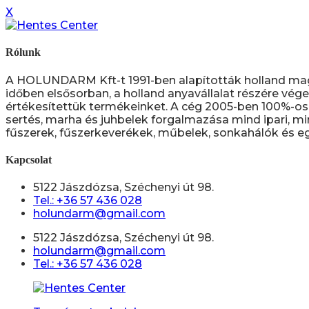
X
Rólunk
A HOLUNDARM Kft-t 1991-ben alapították holland ma
időben elsősorban, a holland anyavállalat részére vége
értékesítettük termékeinket. A cég 2005-ben 100%-os 
sertés, marha és juhbelek forgalmazása mind ipari, mi
fűszerek, fűszerkeverékek, műbelek, sonkahálók és eg
Kapcsolat
5122 Jászdózsa, Széchenyi út 98.
Tel.: +36 57 436 028
holundarm@gmail.com
5122 Jászdózsa, Széchenyi út 98.
holundarm@gmail.com
Tel.: +36 57 436 028