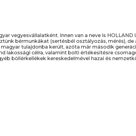
gyar vegyesvállalatként. Innen van a neve is HOLLAN
ztünk bérmunkákat (sertésbél osztályozás, mérés), de a 
magyar tulajdonba került, azóta már második generáció
nd lakossági célra, valamint bolti értékesítésre csomag
yéb böllérkellékek kereskedelmével hazai és nemzetköz