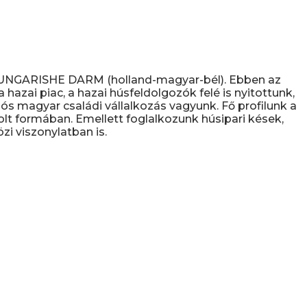
D UNGARISHE DARM (holland-magyar-bél). Ebben az
hazai piac, a hazai húsfeldolgozók felé is nyitottunk,
s magyar családi vállalkozás vagyunk. Fő profilunk a
olt formában. Emellett foglalkozunk húsipari kések,
i viszonylatban is.