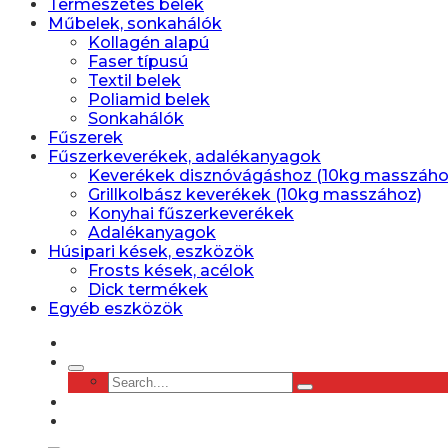
Természetes belek
Műbelek, sonkahálók
Kollagén alapú
Faser típusú
Textil belek
Poliamid belek
Sonkahálók
Fűszerek
Fűszerkeverékek, adalékanyagok
Keverékek disznóvágáshoz (10kg masszáho
Grillkolbász keverékek (10kg masszához)
Konyhai fűszerkeverékek
Adalékanyagok
Húsipari kések, eszközök
Frosts kések, acélok
Dick termékek
Egyéb eszközök