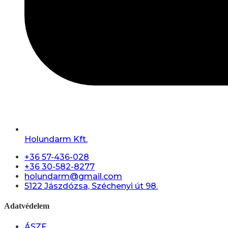
Holundarm Kft.
+36 57-436-028
+36 30-582-8277
holundarm@gmail.com
5122 Jászdózsa, Széchenyi út 98.
Adatvédelem
ÁSZF