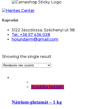
Kapcsolat
5122 Jászdózsa, Széchenyi út 98.
Tel.: +36 57 436 028
holundarm@gmail.com
Showing the single result
Kosárba teszem
Nátrium-glutamát – 1 kg