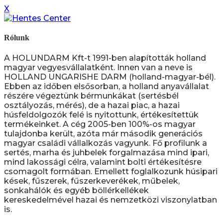
X
Rólunk
A HOLUNDARM Kft-t 1991-ben alapították holland
magyar vegyesvállalatként. Innen van a neve is
HOLLAND UNGARISHE DARM (holland-magyar-bél).
Ebben az időben elsősorban, a holland anyavállalat
részére végeztünk bérmunkákat (sertésbél
osztályozás, mérés), de a hazai piac, a hazai
húsfeldolgozók felé is nyitottunk, értékesítettük
termékeinket. A cég 2005-ben 100%-os magyar
tulajdonba került, azóta már második generációs
magyar családi vállalkozás vagyunk. Fő profilunk a
sertés, marha és juhbelek forgalmazása mind ipari,
mind lakossági célra, valamint bolti értékesítésre
csomagolt formában. Emellett foglalkozunk húsipari
kések, fűszerek, fűszerkeverékek, műbelek,
sonkahálók és egyéb böllérkellékek
kereskedelmével hazai és nemzetközi viszonylatban
is.