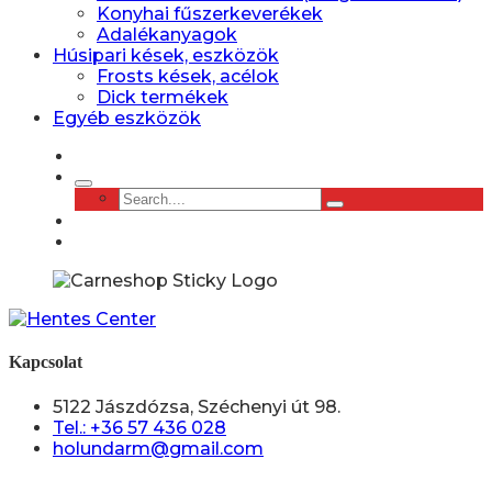
Konyhai fűszerkeverékek
Adalékanyagok
Húsipari kések, eszközök
Frosts kések, acélok
Dick termékek
Egyéb eszközök
Kapcsolat
5122 Jászdózsa, Széchenyi út 98.
Tel.: +36 57 436 028
holundarm@gmail.com