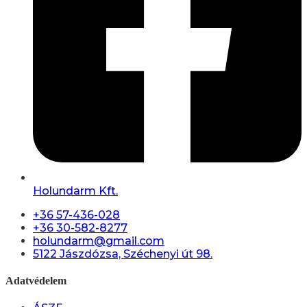
Holundarm Kft.
+36 57-436-028
+36 30-582-8277
holundarm@gmail.com
5122 Jászdózsa, Széchenyi út 98.
Adatvédelem