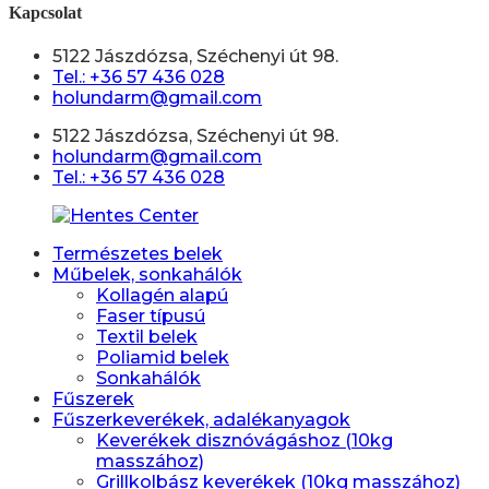
Kapcsolat
5122 Jászdózsa, Széchenyi út 98.
Tel.: +36 57 436 028
holundarm@gmail.com
5122 Jászdózsa, Széchenyi út 98.
holundarm@gmail.com
Tel.: +36 57 436 028
Természetes belek
Műbelek, sonkahálók
Kollagén alapú
Faser típusú
Textil belek
Poliamid belek
Sonkahálók
Fűszerek
Fűszerkeverékek, adalékanyagok
Keverékek disznóvágáshoz (10kg
masszához)
Grillkolbász keverékek (10kg masszához)