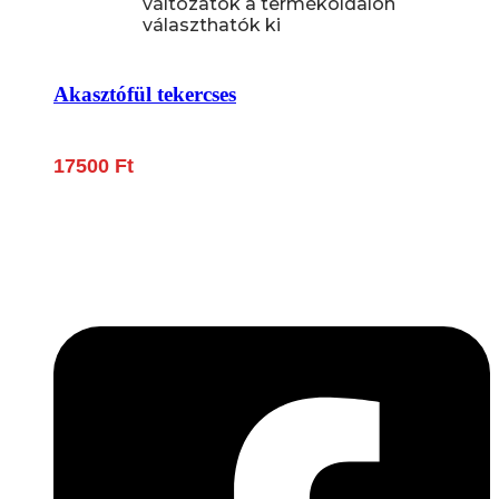
változatok a termékoldalon
választhatók ki
Akasztófül tekercses
17500
Ft
Lépjen be a húsfeldolgozás és a böllér-gasztronómia
világába!