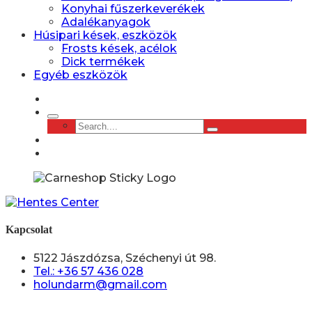
Konyhai fűszerkeverékek
Adalékanyagok
Húsipari kések, eszközök
Frosts kések, acélok
Dick termékek
Egyéb eszközök
Kapcsolat
5122 Jászdózsa, Széchenyi út 98.
Tel.: +36 57 436 028
holundarm@gmail.com