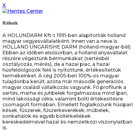
X
Rólunk
A HOLUNDARM Kft-t 1991-ben alapították holland
magyar vegyesvállalatként. Innen van a neve is
HOLLAND UNGARISHE DARM (holland-magyar-bél).
Ebben az időben elsősorban, a holland anyavállalat
részére végeztünk bérmunkákat (sertésbél
osztályozás, mérés), de a hazai piac, a hazai
húsfeldolgozók felé is nyitottunk, értékesítettük
termékeinket. A cég 2005-ben 100%-os magyar
tulajdonba került, azóta már második generációs
magyar családi vállalkozás vagyunk. Fő profilunk a
sertés, marha és juhbelek forgalmazása mind ipari,
mind lakossági célra, valamint bolti értékesítésre
csomagolt formában. Emellett foglalkozunk húsipari
kések, fűszerek, fűszerkeverékek, műbelek,
sonkahálók és egyéb böllérkellékek
kereskedelmével hazai és nemzetközi viszonylatban
is.