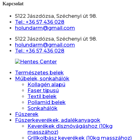
Kapcsolat
5122 Jászdózsa, Széchenyi út 98.
Tel.: +36 57 436 028
holundarm@gmail.com
5122 Jászdózsa, Széchenyi út 98.
holundarm@gmail.com
Tel.: +36 57 436 028
Természetes belek
Műbelek, sonkahálók
Kollagén alapú
Faser típusú
Textil belek
Poliamid belek
Sonkahálók
Fűszerek
Fűszerkeverékek, adalékanyagok
Keverékek disznóvágáshoz (10kg
masszához)
Grillkolbász keverékek (10kg masszához)