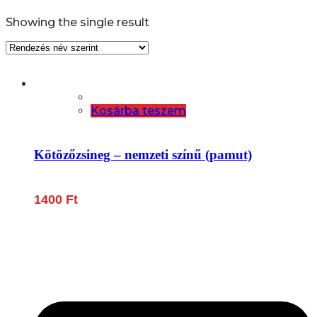
Showing the single result
Kosárba teszem
Kötözőzsineg – nemzeti színű (pamut)
1400
Ft
Lépjen be a húsfeldolgozás és a böllér-gasztronómia
világába!