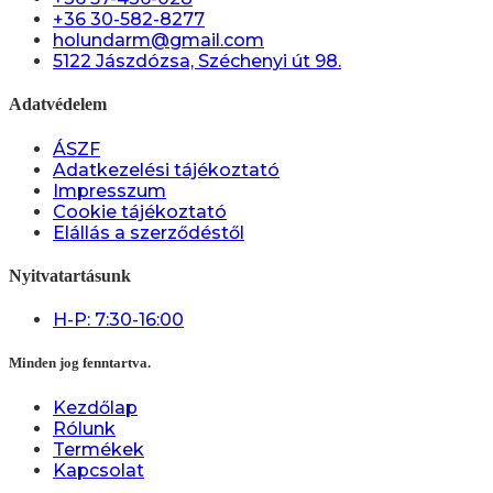
+36 30-582-8277
holundarm@gmail.com
5122 Jászdózsa, Széchenyi út 98.
Adatvédelem
ÁSZF
Adatkezelési tájékoztató
Impresszum
Cookie tájékoztató
Elállás a szerződéstől
Nyitvatartásunk
H-P: 7:30-16:00
Minden jog fenntartva.
Kezdőlap
Rólunk
Termékek
Kapcsolat