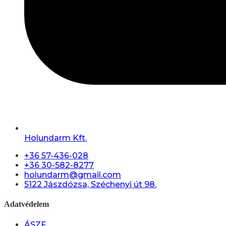
Holundarm Kft.
+36 57-436-028
+36 30-582-8277
holundarm@gmail.com
5122 Jászdózsa, Széchenyi út 98.
Adatvédelem
ÁSZF