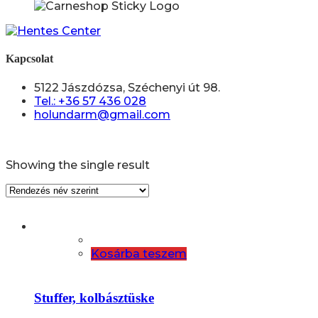
Kapcsolat
5122 Jászdózsa, Széchenyi út 98.
Tel.: +36 57 436 028
holundarm@gmail.com
Showing the single result
Kosárba teszem
Stuffer, kolbásztüske