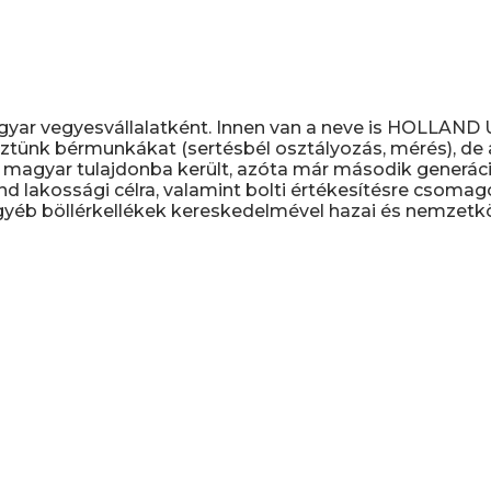
gyar vegyesvállalatként. Innen van a neve is HOLLAN
ztünk bérmunkákat (sertésbél osztályozás, mérés), de a 
magyar tulajdonba került, azóta már második generáció
nd lakossági célra, valamint bolti értékesítésre csomag
yéb böllérkellékek kereskedelmével hazai és nemzetköz