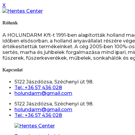
X
Rólunk
A HOLUNDARM Kft-t 1991-ben alapították holland ma
időben elsősorban, a holland anyavállalat részére vége
értékesítettük termékeinket. A cég 2005-ben 100%-os 
sertés, marha és juhbelek forgalmazása mind ipari, mi
fűszerek, fűszerkeverékek, műbelek, sonkahálók és eg
Kapcsolat
5122 Jászdózsa, Széchenyi út 98.
Tel.: +36 57 436 028
holundarm@gmail.com
5122 Jászdózsa, Széchenyi út 98.
holundarm@gmail.com
Tel.: +36 57 436 028