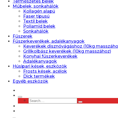
Természetes belek
Műbelek, sonkahálók
Kollagén alapú
Faser típusú
Textil belek
Poliamid belek
Sonkahálók
Fűszerek
Fűszerkeverékek, adalékanyagok
Keverékek disznóvágáshoz (10kg masszáho
Grillkolbász keverékek (10kg masszához)
Konyhai fűszerkeverékek
Adalékanyagok
Húsipari kések, eszközök
Frosts kések, acélok
Dick termékek
Egyéb eszközök