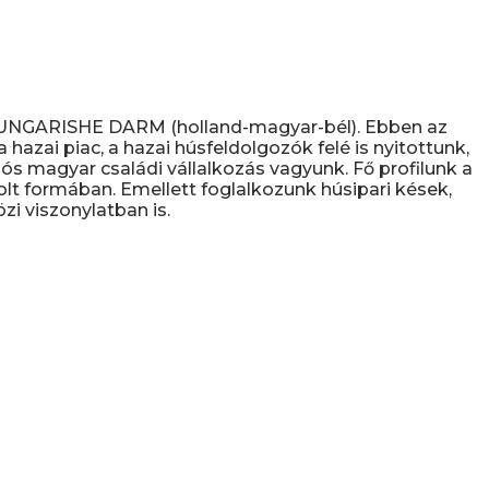
D UNGARISHE DARM (holland-magyar-bél). Ebben az
hazai piac, a hazai húsfeldolgozók felé is nyitottunk,
s magyar családi vállalkozás vagyunk. Fő profilunk a
olt formában. Emellett foglalkozunk húsipari kések,
i viszonylatban is.