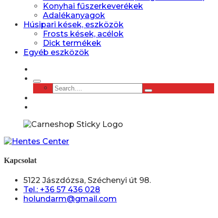
Konyhai fűszerkeverékek
Adalékanyagok
Húsipari kések, eszközök
Frosts kések, acélok
Dick termékek
Egyéb eszközök
Kapcsolat
5122 Jászdózsa, Széchenyi út 98.
Tel.: +36 57 436 028
holundarm@gmail.com