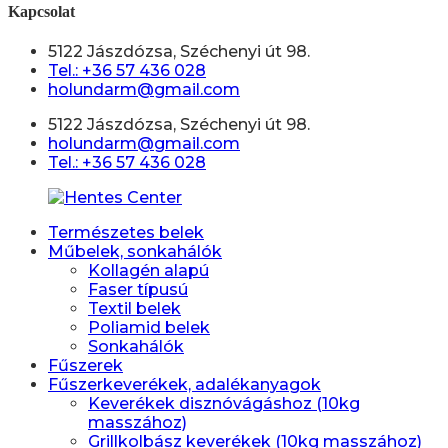
Kapcsolat
5122 Jászdózsa, Széchenyi út 98.
Tel.: +36 57 436 028
holundarm@gmail.com
5122 Jászdózsa, Széchenyi út 98.
holundarm@gmail.com
Tel.: +36 57 436 028
Természetes belek
Műbelek, sonkahálók
Kollagén alapú
Faser típusú
Textil belek
Poliamid belek
Sonkahálók
Fűszerek
Fűszerkeverékek, adalékanyagok
Keverékek disznóvágáshoz (10kg
masszához)
Grillkolbász keverékek (10kg masszához)