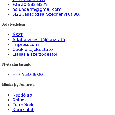
+36 30-582-8277
holundarm@gmail.com
5122 Jászdózsa, Széchenyi út 98.
Adatvédelem
ÁSZF
Adatkezelési tájékoztató
Impresszum
Cookie tájékoztató
Elállás a szerződéstől
Nyitvatartásunk
H-P: 7:30-16:00
Minden jog fenntartva.
Kezdőlap
Rólunk
Termékek
Kapcsolat