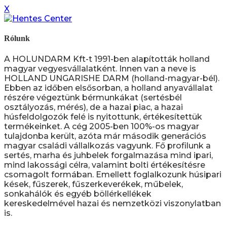
X
Rólunk
A HOLUNDARM Kft-t 1991-ben alapították holland
magyar vegyesvállalatként. Innen van a neve is
HOLLAND UNGARISHE DARM (holland-magyar-bél).
Ebben az időben elsősorban, a holland anyavállalat
részére végeztünk bérmunkákat (sertésbél
osztályozás, mérés), de a hazai piac, a hazai
húsfeldolgozók felé is nyitottunk, értékesítettük
termékeinket. A cég 2005-ben 100%-os magyar
tulajdonba került, azóta már második generációs
magyar családi vállalkozás vagyunk. Fő profilunk a
sertés, marha és juhbelek forgalmazása mind ipari,
mind lakossági célra, valamint bolti értékesítésre
csomagolt formában. Emellett foglalkozunk húsipari
kések, fűszerek, fűszerkeverékek, műbelek,
sonkahálók és egyéb böllérkellékek
kereskedelmével hazai és nemzetközi viszonylatban
is.