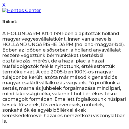
X
Rólunk
A HOLUNDARM Kft-t 1991-ben alapították holland
magyar vegyesvállalatként. Innen van a neve is
HOLLAND UNGARISHE DARM (holland-magyar-bél).
Ebben az időben elsősorban, a holland anyavállalat
részére végeztünk bérmunkákat (sertésbél
osztályozás, mérés), de a hazai piac, a hazai
húsfeldolgozók felé is nyitottunk, értékesítettük
termékeinket. A cég 2005-ben 100%-os magyar
tulajdonba került, azóta már második generációs
magyar családi vállalkozás vagyunk. Fő profilunk a
sertés, marha és juhbelek forgalmazása mind ipari,
mind lakossági célra, valamint bolti értékesítésre
csomagolt formában. Emellett foglalkozunk húsipari
kések, fűszerek, fűszerkeverékek, műbelek,
sonkahálók és egyéb böllérkellékek
kereskedelmével hazai és nemzetközi viszonylatban
is.