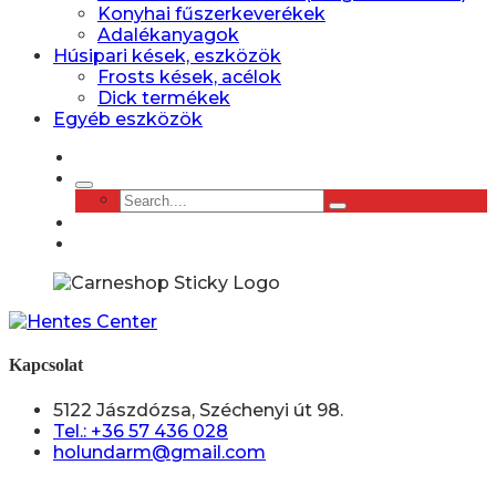
Konyhai fűszerkeverékek
Adalékanyagok
Húsipari kések, eszközök
Frosts kések, acélok
Dick termékek
Egyéb eszközök
Kapcsolat
5122 Jászdózsa, Széchenyi út 98.
Tel.: +36 57 436 028
holundarm@gmail.com