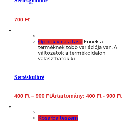
Sertésgyomor
700
Ft
Opciók választása
Ennek a
terméknek több variációja van. A
változatok a termékoldalon
választhatók ki
Sertéskuláré
400
Ft
–
900
Ft
Ártartomány: 400 Ft - 900 Ft
Kosárba teszem