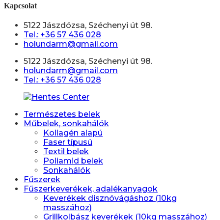
Kapcsolat
5122 Jászdózsa, Széchenyi út 98.
Tel.: +36 57 436 028
holundarm@gmail.com
5122 Jászdózsa, Széchenyi út 98.
holundarm@gmail.com
Tel.: +36 57 436 028
Természetes belek
Műbelek, sonkahálók
Kollagén alapú
Faser típusú
Textil belek
Poliamid belek
Sonkahálók
Fűszerek
Fűszerkeverékek, adalékanyagok
Keverékek disznóvágáshoz (10kg
masszához)
Grillkolbász keverékek (10kg masszához)