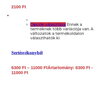
2100
Ft
Opciók választása
Ennek a
terméknek több variációja van. A
változatok a termékoldalon
választhatók ki
Sertésvékonybél
6300
Ft
–
11000
Ft
Ártartomány: 6300 Ft -
11000 Ft
Lépjen be a húsfeldolgozás és a böllér-gasztronómia
világába!