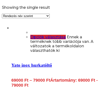
Showing the single result
Opciók választása
Ennek a
terméknek több variációja van. A
változatok a termékoldalon
választhatók ki
Yato inox hurkatöltő
69000
Ft
–
79000
Ft
Ártartomány: 69000 Ft -
79000 Ft
Lépjen be a húsfeldolgozás és a böllér-gasztronómia