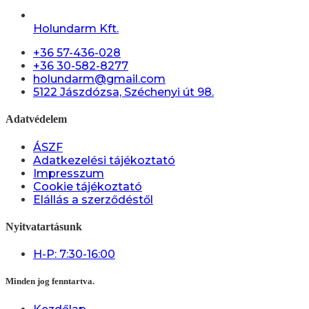
Holundarm Kft.
+36 57-436-028
+36 30-582-8277
holundarm@gmail.com
5122 Jászdózsa, Széchenyi út 98.
Adatvédelem
ÁSZF
Adatkezelési tájékoztató
Impresszum
Cookie tájékoztató
Elállás a szerződéstől
Nyitvatartásunk
H-P: 7:30-16:00
Minden jog fenntartva.