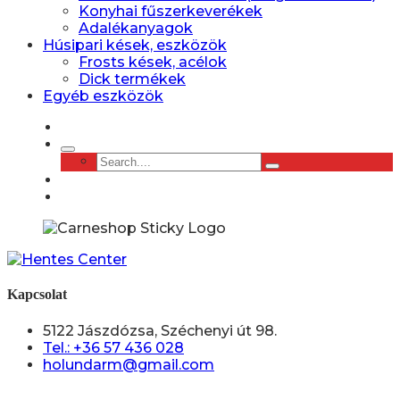
Konyhai fűszerkeverékek
Adalékanyagok
Húsipari kések, eszközök
Frosts kések, acélok
Dick termékek
Egyéb eszközök
Kapcsolat
5122 Jászdózsa, Széchenyi út 98.
Tel.: +36 57 436 028
holundarm@gmail.com