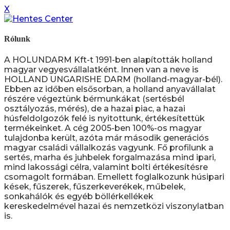
X
Rólunk
A HOLUNDARM Kft-t 1991-ben alapították holland
magyar vegyesvállalatként. Innen van a neve is
HOLLAND UNGARISHE DARM (holland-magyar-bél).
Ebben az időben elsősorban, a holland anyavállalat
részére végeztünk bérmunkákat (sertésbél
osztályozás, mérés), de a hazai piac, a hazai
húsfeldolgozók felé is nyitottunk, értékesítettük
termékeinket. A cég 2005-ben 100%-os magyar
tulajdonba került, azóta már második generációs
magyar családi vállalkozás vagyunk. Fő profilunk a
sertés, marha és juhbelek forgalmazása mind ipari,
mind lakossági célra, valamint bolti értékesítésre
csomagolt formában. Emellett foglalkozunk húsipari
kések, fűszerek, fűszerkeverékek, műbelek,
sonkahálók és egyéb böllérkellékek
kereskedelmével hazai és nemzetközi viszonylatban
is.