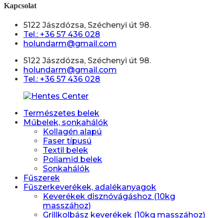
Kapcsolat
5122 Jászdózsa, Széchenyi út 98.
Tel.: +36 57 436 028
holundarm@gmail.com
5122 Jászdózsa, Széchenyi út 98.
holundarm@gmail.com
Tel.: +36 57 436 028
Természetes belek
Műbelek, sonkahálók
Kollagén alapú
Faser típusú
Textil belek
Poliamid belek
Sonkahálók
Fűszerek
Fűszerkeverékek, adalékanyagok
Keverékek disznóvágáshoz (10kg
masszához)
Grillkolbász keverékek (10kg masszához)