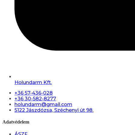
Holundarm Kft.
+36 57-436-028
+36 30-582-8277
holundarm@gmail.com
5122 Jászdózsa, Széchenyi út 98.
Adatvédelem
ÁSZF