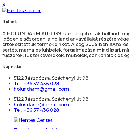
X
Rólunk
A HOLUNDARM Kft-t 1991-ben alapították holland ma
időben elsősorban, a holland anyavállalat részére vége
értékesítettük termékeinket. A cég 2005-ben 100%-os 
sertés, marha és juhbelek forgalmazása mind ipari, mi
fűszerek, fűszerkeverékek, műbelek, sonkahálók és eg
Kapcsolat
5122 Jászdózsa, Széchenyi út 98.
Tel.: +36 57 436 028
holundarm@gmail.com
5122 Jászdózsa, Széchenyi út 98.
holundarm@gmail.com
Tel.: +36 57 436 028