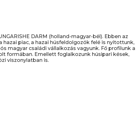
D UNGARISHE DARM (holland-magyar-bél). Ebben az
hazai piac, a hazai húsfeldolgozók felé is nyitottunk,
s magyar családi vállalkozás vagyunk. Fő profilunk a
olt formában. Emellett foglalkozunk húsipari kések,
i viszonylatban is.