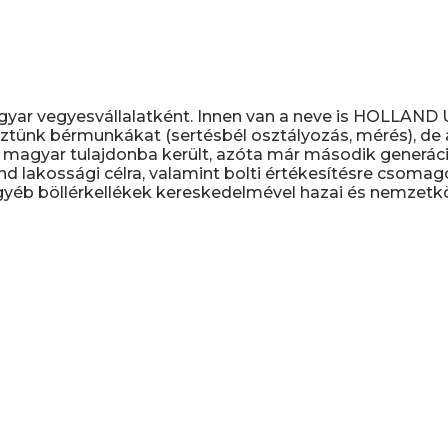
gyar vegyesvállalatként. Innen van a neve is HOLLAN
ztünk bérmunkákat (sertésbél osztályozás, mérés), de a 
magyar tulajdonba került, azóta már második generáció
nd lakossági célra, valamint bolti értékesítésre csomag
yéb böllérkellékek kereskedelmével hazai és nemzetköz