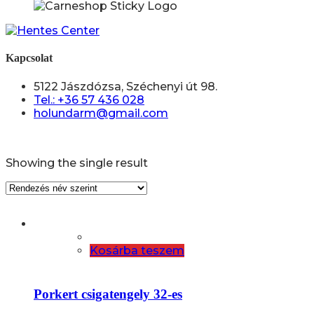
Kapcsolat
5122 Jászdózsa, Széchenyi út 98.
Tel.: +36 57 436 028
holundarm@gmail.com
Showing the single result
Kosárba teszem
Porkert csigatengely 32-es