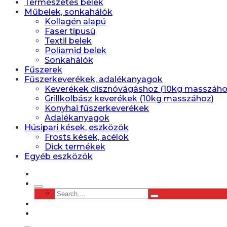
Természetes belek
Műbelek, sonkahálók
Kollagén alapú
Faser típusú
Textil belek
Poliamid belek
Sonkahálók
Fűszerek
Fűszerkeverékek, adalékanyagok
Keverékek disznóvágáshoz (10kg masszáho
Grillkolbász keverékek (10kg masszához)
Konyhai fűszerkeverékek
Adalékanyagok
Húsipari kések, eszközök
Frosts kések, acélok
Dick termékek
Egyéb eszközök