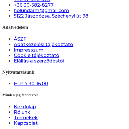
+36 30-582-8277
holundarm@gmail.com
5122 Jászdózsa, Széchenyi út 98.
Adatvédelem
ÁSZF
Adatkezelési tájékoztató
Impresszum
Cookie tájékoztató
Elállás a szerződéstől
Nyitvatartásunk
H-P: 7:30-16:00
Minden jog fenntartva.
Kezdőlap
Rólunk
Termékek
Kapcsolat