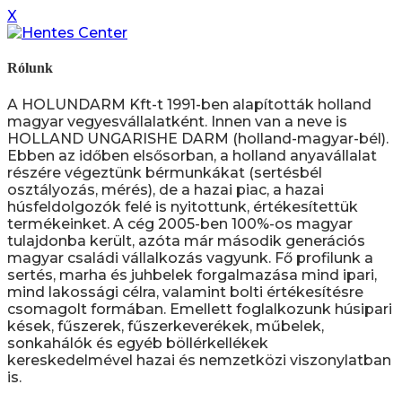
X
Rólunk
A HOLUNDARM Kft-t 1991-ben alapították holland
magyar vegyesvállalatként. Innen van a neve is
HOLLAND UNGARISHE DARM (holland-magyar-bél).
Ebben az időben elsősorban, a holland anyavállalat
részére végeztünk bérmunkákat (sertésbél
osztályozás, mérés), de a hazai piac, a hazai
húsfeldolgozók felé is nyitottunk, értékesítettük
termékeinket. A cég 2005-ben 100%-os magyar
tulajdonba került, azóta már második generációs
magyar családi vállalkozás vagyunk. Fő profilunk a
sertés, marha és juhbelek forgalmazása mind ipari,
mind lakossági célra, valamint bolti értékesítésre
csomagolt formában. Emellett foglalkozunk húsipari
kések, fűszerek, fűszerkeverékek, műbelek,
sonkahálók és egyéb böllérkellékek
kereskedelmével hazai és nemzetközi viszonylatban
is.