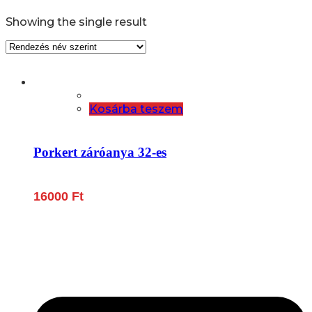
Showing the single result
Kosárba teszem
Porkert záróanya 32-es
16000
Ft
Lépjen be a húsfeldolgozás és a böllér-gasztronómia
világába!