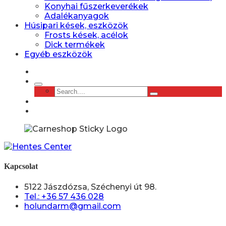
Konyhai fűszerkeverékek
Adalékanyagok
Húsipari kések, eszközök
Frosts kések, acélok
Dick termékek
Egyéb eszközök
Kapcsolat
5122 Jászdózsa, Széchenyi út 98.
Tel.: +36 57 436 028
holundarm@gmail.com