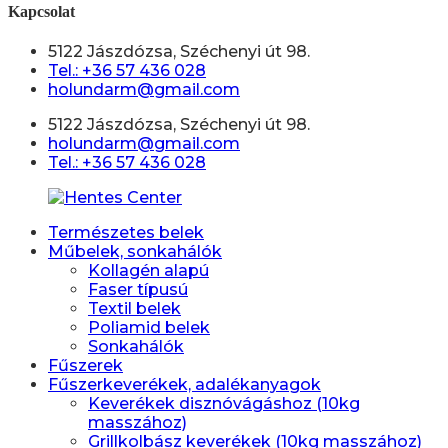
Kapcsolat
5122 Jászdózsa, Széchenyi út 98.
Tel.: +36 57 436 028
holundarm@gmail.com
5122 Jászdózsa, Széchenyi út 98.
holundarm@gmail.com
Tel.: +36 57 436 028
Természetes belek
Műbelek, sonkahálók
Kollagén alapú
Faser típusú
Textil belek
Poliamid belek
Sonkahálók
Fűszerek
Fűszerkeverékek, adalékanyagok
Keverékek disznóvágáshoz (10kg
masszához)
Grillkolbász keverékek (10kg masszához)